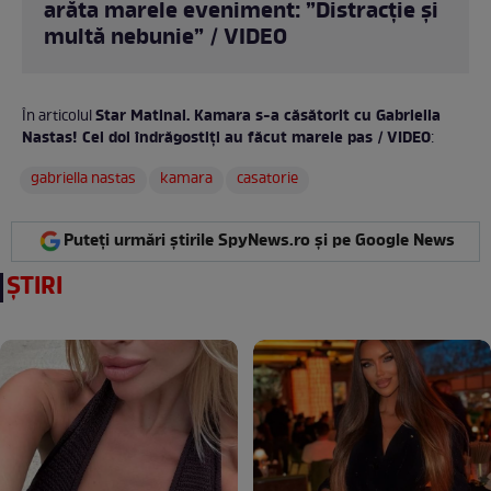
arăta marele eveniment: ”Distracție și
multă nebunie” / VIDEO
Star Matinal. Kamara s-a căsătorit cu Gabriella
În articolul
Nastas! Cei doi îndrăgostiți au făcut marele pas / VIDEO
:
gabriella nastas
kamara
casatorie
Puteți urmări știrile SpyNews.ro și pe Google News
ȘTIRI