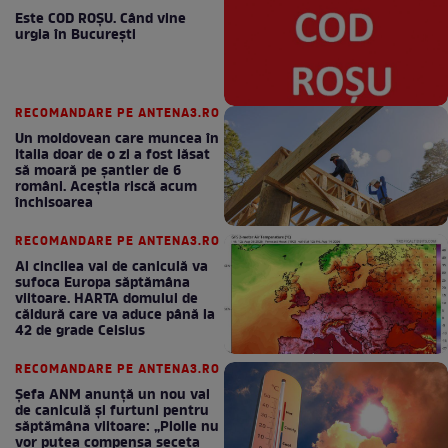
Este COD ROŞU. Când vine
urgia în Bucureşti
RECOMANDARE PE ANTENA3.RO
Un moldovean care muncea în
Italia doar de o zi a fost lăsat
să moară pe şantier de 6
români. Aceștia riscă acum
închisoarea
RECOMANDARE PE ANTENA3.RO
Al cincilea val de caniculă va
sufoca Europa săptămâna
viitoare. HARTA domului de
căldură care va aduce până la
42 de grade Celsius
RECOMANDARE PE ANTENA3.RO
Șefa ANM anunță un nou val
de caniculă și furtuni pentru
săptămâna viitoare: „Ploile nu
vor putea compensa seceta