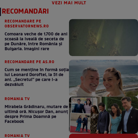
VEZI MAI MULT
RECOMANDĂRI
RECOMANDARE PE
OBSERVATORNEWS.RO
Comoara veche de 1.700 de ani
scoasă la iveală de seceta de
pe Dunăre, între România şi
Bulgaria. Imagini rare
RECOMANDARE PE AS.RO
Cum se menţine în formă soţia
lui Leonard Doroftei, la 51 de
ani. „Secretul” pe care l-a
dezvăluit
ROMANIA TV
Mirabela Grădinaru, mutare de
ultimă oră. Nicuşor Dan, anunţ
despre Prima Doamnă pe
Facebook
ROMANIA TV