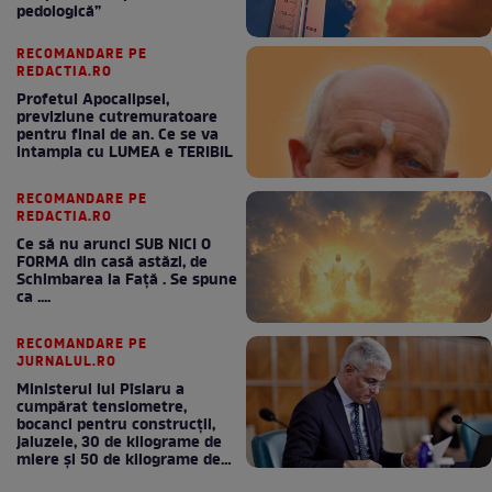
pedologică”
RECOMANDARE PE
REDACTIA.RO
Profetul Apocalipsei,
previziune cutremuratoare
pentru final de an. Ce se va
intampla cu LUMEA e TERIBIL
RECOMANDARE PE
REDACTIA.RO
Ce să nu arunci SUB NICI O
FORMA din casă astăzi, de
Schimbarea la Față . Se spune
ca ....
RECOMANDARE PE
JURNALUL.RO
Ministerul lui Pîslaru a
cumpărat tensiometre,
bocanci pentru construcții,
jaluzele, 30 de kilograme de
miere și 50 de kilograme de
cafea