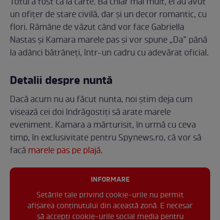
Totul a fost ca la carte. Ba chiar mai mult, ei au avut
un ofițer de stare civilă, dar și un decor romantic, cu
flori. Rămâne de văzut când vor face Gabriella
Nastas și Kamara marele pas și vor spune „Da” până
la adânci bătrâneți, într-un cadru cu adevărat oficial.
Detalii despre nuntă
Dacă acum nu au făcut nunta, noi știm deja cum
visează cei doi îndrăgostiți să arate marele
eveniment. Kamara a mărturisit, în urmă cu ceva
timp, în exclusivitate pentru Spynews.ro, că vor să
facă
marele pas pe plajă
.
INFORMARE
Setările tale privind cookie-urile nu permit
afișarea conținutului din această zonă. E necesar
să accepți cookie-urile social media pentru