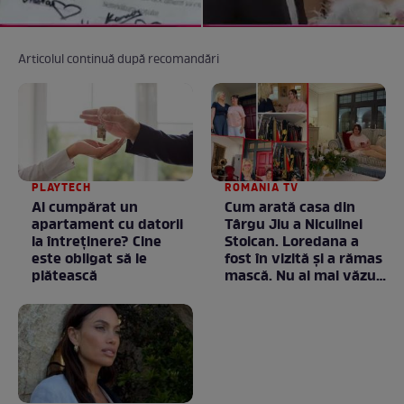
Articolul continuă după recomandări
PLAYTECH
ROMANIA TV
Ai cumpărat un
Cum arată casa din
apartament cu datorii
Târgu Jiu a Niculinei
la întreținere? Cine
Stoican. Loredana a
este obligat să le
fost în vizită și a rămas
plătească
mască. Nu ai mai văzut
la nimeni așa ceva:
Fără cuvinte / VIDEO