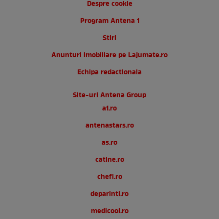
Despre cookie
Program Antena 1
Stiri
Anunturi imobiliare pe Lajumate.ro
Echipa redactionala
Site-uri Antena Group
a1.ro
antenastars.ro
as.ro
catine.ro
chefi.ro
deparinti.ro
medicool.ro