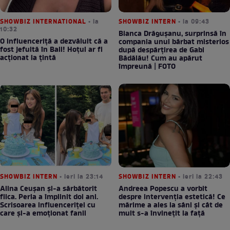
SHOWBIZ INTERNATIONAL
• la
SHOWBIZ INTERN
• la 09:43
10:32
Bianca Drăgușanu, surprinsă în
O influenceriță a dezvăluit că a
compania unui bărbat misterios
fost jefuită în Bali! Hoțul ar fi
după despărțirea de Gabi
acționat la țintă
Bădălău! Cum au apărut
împreună | FOTO
SHOWBIZ INTERN
• ieri la 23:14
SHOWBIZ INTERN
• ieri la 22:43
Alina Ceușan și-a sărbătorit
Andreea Popescu a vorbit
fiica. Perla a împlinit doi ani.
despre intervenția estetică! Ce
Scrisoarea influenceriței cu
mărime a ales la sâni și cât de
care și-a emoționat fanii
mult s-a învinețit la față