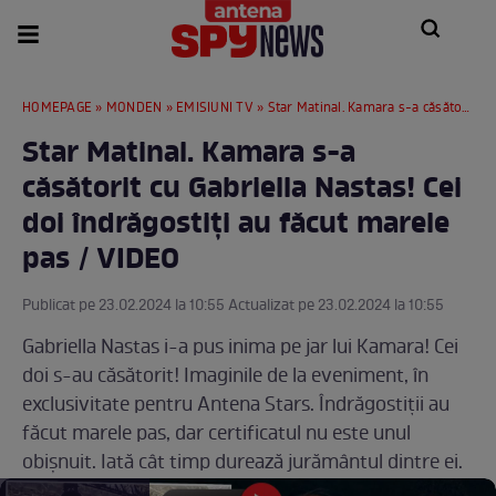
HOMEPAGE
»
MONDEN
»
EMISIUNI TV
» Star Matinal. Kamara s-a căsătorit cu Gabriella Nastas! Cei doi îndrăgostiți au făcut marele pas / VIDEO
Star Matinal. Kamara s-a
căsătorit cu Gabriella Nastas! Cei
doi îndrăgostiți au făcut marele
pas / VIDEO
Publicat pe 23.02.2024 la 10:55 Actualizat pe 23.02.2024 la 10:55
Gabriella Nastas i-a pus inima pe jar lui Kamara! Cei
doi s-au căsătorit! Imaginile de la eveniment, în
exclusivitate pentru Antena Stars. Îndrăgostiții au
făcut marele pas, dar certificatul nu este unul
obișnuit. Iată cât timp durează jurământul dintre ei.