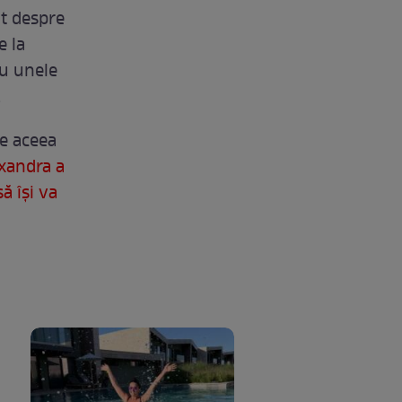
it despre
e la
cu unele
.
de aceea
xandra a
ă îşi va