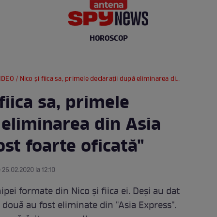
HOROSCOP
EO / Nico şi fiica sa, primele declaraţii după eliminarea din Asia Express: "Am fost foarte oficată"
fiica sa, primele
 eliminarea din Asia
st foarte oficată"
 26.02.2020 la 12:10
pei formate din Nico şi fiica ei. Deşi au dat
două au fost eliminate din "Asia Express".