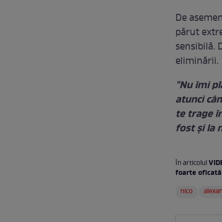
De asemene
părut extr
sensibilă. 
eliminării.
"Nu îmi pl
atunci cân
te trage î
fost şi la n
VIDE
În articolul
foarte oficată
nico
alexa