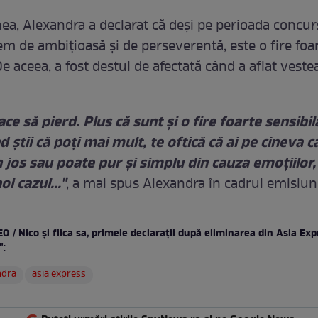
a, Alexandra a declarat că deşi pe perioada concur
em de ambiţioasă şi de perseverentă, este o fire foa
De aceea, a fost destul de afectată când a aflat vestea
ace să pierd. Plus că sunt şi o fire foarte sensibilă
d ştii că poţi mai mult, te oftică că ai pe cineva 
n jos sau poate pur şi simplu din cauza emoţiilor
oi cazul..."
, a mai spus Alexandra în cadrul emisiuni
O / Nico şi fiica sa, primele declaraţii după eliminarea din Asia Ex
"
:
ndra
asia express