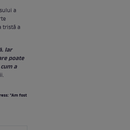
sului a
rte
 tristă a
. Iar
care poate
, cum a
i.
press: "Am fost