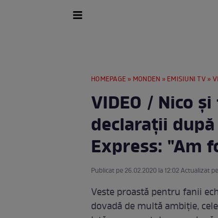
HOMEPAGE
»
MONDEN
»
EMISIUNI TV
» VID
VIDEO / Nico şi 
declaraţii după
Express: "Am fo
Publicat pe 26.02.2020 la 12:02 Actualizat pe
Veste proastă pentru fanii echi
dovadă de multă ambiţie, cele 