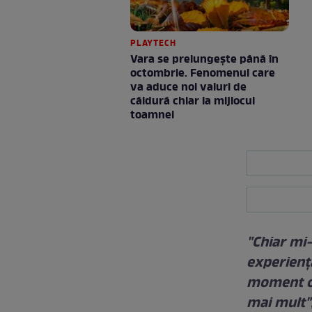
PLAYTECH
Vara se prelungeşte până în
octombrie. Fenomenul care
va aduce noi valuri de
căldură chiar la mijlocul
toamnei
"Chiar mi-
experienţ
moment ch
mai mult"