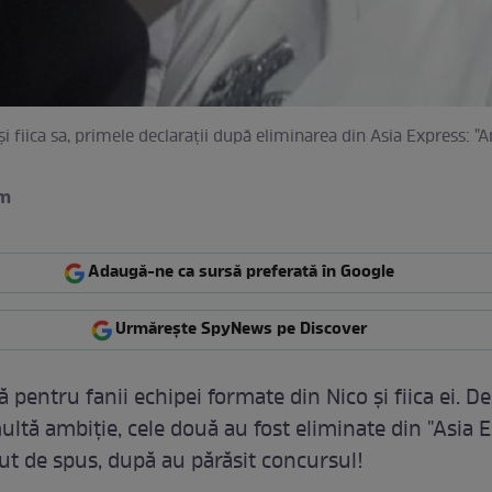
şi fiica sa, primele declaraţii după eliminarea din Asia Express: "
am
Adaugă-ne ca sursă preferată în Google
Urmărește SpyNews pe Discover
 pentru fanii echipei formate din Nico şi fiica ei. De
ltă ambiţie, cele două au fost eliminate din "Asia E
vut de spus, după au părăsit concursul!