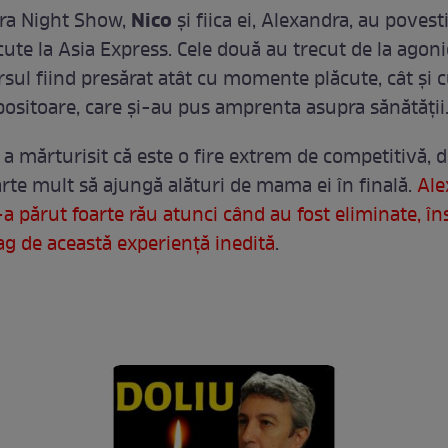
Nico
Xtra Night Show,
şi fiica ei, Alexandra, au povest
cute la Asia Express. Cele două au trecut de la agoni
rsul fiind presărat atât cu momente plăcute, cât şi 
ositoare, care şi-au pus amprenta asupra sănătăţii
o a mărturisit că este o fire extrem de competitivă, 
arte mult să ajungă alături de mama ei în finală.
Ale
-a părut foarte rău atunci când au fost eliminate, îns
ag de această experienţă inedită
.