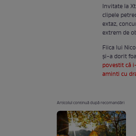
Invitate la 
clipele petre
extaz, concu
extrem de ob
Fiica lui Nic
şi-a dorit fo
povestit că i
aminti cu dr
Articolul continuă după recomandări