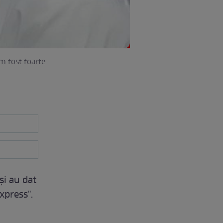
Am fost foarte
şi au dat
xpress".