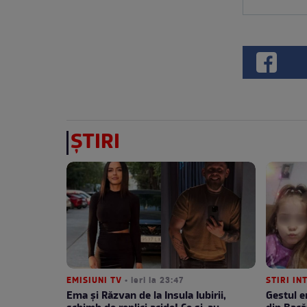
ȘTIRI
EMISIUNI TV
• ieri la 23:47
STIRI IN
Ema și Răzvan de la Insula Iubirii,
Gestul e