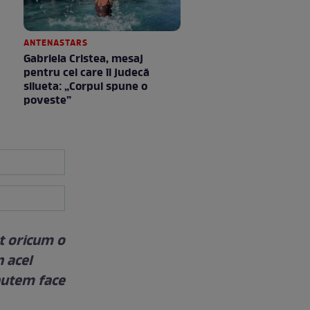
ANTENASTARS
Gabriela Cristea, mesaj
pentru cei care îi judecă
silueta: „Corpul spune o
poveste”
st oricum o
 acel
putem face