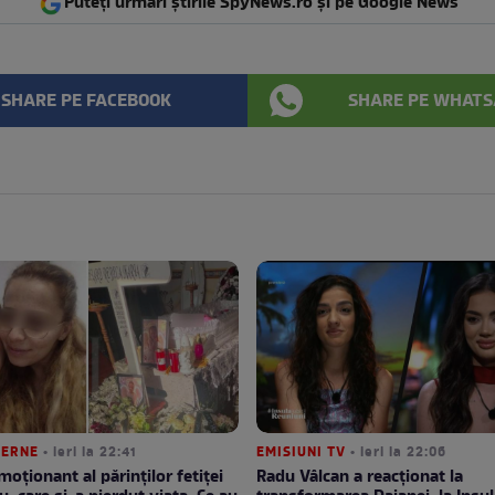
Puteți urmări știrile SpyNews.ro și pe Google News
SHARE PE FACEBOOK
SHARE PE WHATS
TERNE
• ieri la 22:41
EMISIUNI TV
• ieri la 22:06
moționant al părinților fetiței
Radu Vâlcan a reacționat la