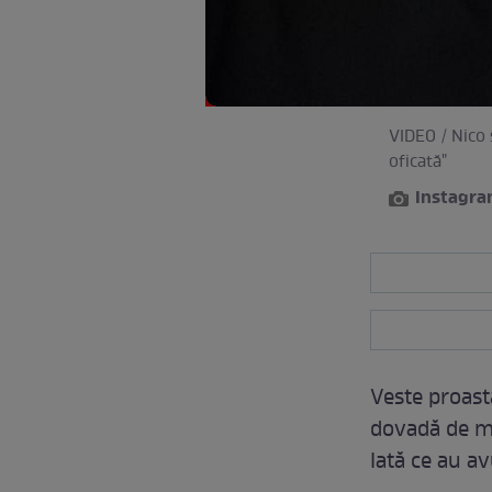
VIDEO / Nico 
oficată"
Instagr
Veste proastă
dovadă de mu
Iată ce au a