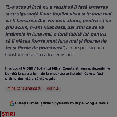
"L-a scos şi încă nu a reuşit să îi facă lansarea
şi cu siguranţă îi vor împlini visul şi în luna mai
va fi lansarea. Dar voi veni atunci, pentru că nu
ştiu acum, n-am fixat data, dar ştiu că se va
întâmpla în luna mai, o lună iubită lui, pentru
că îi plăcea foarte mult luna mai şi floarea de
tei şi florile de primăvară"
, a mai spus Simona
Constantinescu în cadrul emisiunii.
VIDEO / Soţia lui Mihai Constantinescu, dezvăluire
În articolul
bombă la patru luni de la moartea artistului. Care a fost
ultima dorinţă a cântăreţului
:
mihai constantinescu
dorinta
Puteți urmări știrile SpyNews.ro și pe Google News
ȘTIRI