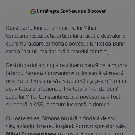
Urmărește SpyNews pe Discover
După patru luni de la moartea lui Mihai
Constantinescu, soţia artistului a făcut o dezvăluire
cutremurătoare. Simona a povestit la "Răi da' Buni"
care a fost ultima dorinţă a marelui cântăreţ.
Deşi după doi ani după ce a luat o pauză de la munca
la birou, Simona Constantinescu încearcă să treacă
peste pierderea uriaşă a soţului său şi şi-a reînceput
activitatea profesională. Invitată la "Răi da' Buni",
soţia lui Mihai Constantinescu a povestit că a fost
studentă la ASE, iar acum lucrează în domeniu.
Cu toate astea, Simona nu uită niciodată de soţul
său, avându-l mereu în gând. Potrivit spuselor sale,
Mihai Constantinescu
a fost cel mai puternic om