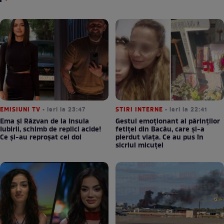
EMISIUNI TV
• ieri la 23:47
STIRI INTERNE
• ieri la 22:41
Ema și Răzvan de la Insula
Gestul emoționant al părinților
Iubirii, schimb de replici acide!
fetiței din Bacău, care și-a
Ce și-au reproșat cei doi
pierdut viața. Ce au pus în
sicriul micuței