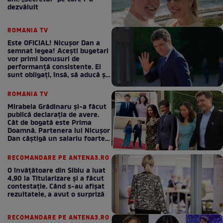
dezvăluit
ROMANIA TV
Este OFICIAL! Nicușor Dan a
semnat legea! Acești bugetari
vor primi bonusuri de
performanță consistente. Ei
sunt obligați, însă, să aducă și
bani la bugetul de stat
ROMANIA TV
Mirabela Grădinaru și-a făcut
publică declarația de avere.
Cât de bogată este Prima
Doamnă. Partenera lui Nicușor
Dan câștigă un salariu foarte
bun în fiecare lună!
RECOMANDARE PE ANTENA3.RO
O învățătoare din Sibiu a luat
4,90 la Titularizare și a făcut
contestație. Când s-au afișat
rezultatele, a avut o surpriză
RECOMANDARE PE ANTENA3.RO