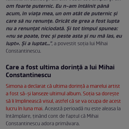
om foarte puternic. Eu n-am întâlnit până
acum, în viaţa mea, un om atât de puternic şi
care să nu renunţe. Oricât de grea a fost lupta
nu a renunţat niciodată. Şi tot timpul spunea:
«nu se poate, trec şi peste asta şi nu mă las, eu
lupt». Şi a luptat..."
, a povestit soţia lui Mihai
Constantinescu.
Care a fost ultima dorinţă a lui Mihai
Constantinescu
Simona a declarat că ultima dorinţă a marelui artist
a fost să-şi lanseze ultimul album. Soţia sa doreşte
să îi împlinească visul, astfel că se va ocupa de acest
lucru în luna mai
. Această perioadă nu este aleasa la
întâmplare, ţinând cont de faptul că Mihai
Constantinescu adora primăvara.