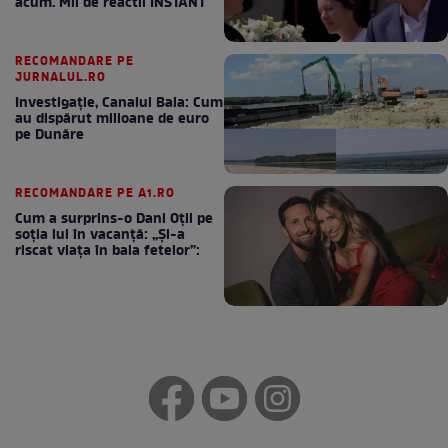
acum. Mii de reactii INSTANT
RECOMANDARE PE
JURNALUL.RO
Investigație, Canalul Bala: Cum
au dispărut milioane de euro
pe Dunăre
RECOMANDARE PE A1.RO
Cum a surprins-o Dani Oțil pe
soția lui în vacanță: „Și-a
riscat viața în baia fetelor”: