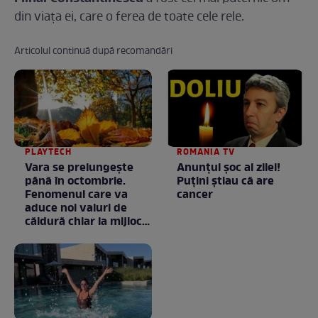
din viaţa ei, care o ferea de toate cele rele.
Articolul continuă după recomandări
PLAYTECH
ROMANIA TV
Vara se prelungeşte
Anunţul şoc al zilei!
până în octombrie.
Puţini ştiau că are
Fenomenul care va
cancer
aduce noi valuri de
căldură chiar la mijlocul
toamnei