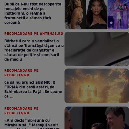
După ce i-au fost descoperite
mesajele vechi de pe
Instagram, o regină a
frumuseții a rămas fără
coroană
RECOMANDARE PE ANTENA3.RO
Bărbatul care a vandalizat o
stâncă pe Transfăgărășan cu o
"declaraţie de dragoste" e
căutat de poliție și comisarii
de mediu
RECOMANDARE PE
REDACTIA.RO
Ce să nu arunci SUB NICI O
FORMA din casă astăzi, de
Schimbarea la Față . Se spune
ca ....
RECOMANDARE PE
REDACTIA.RO
«Am decis împreună cu
Mirabela să..." Mesajul venit