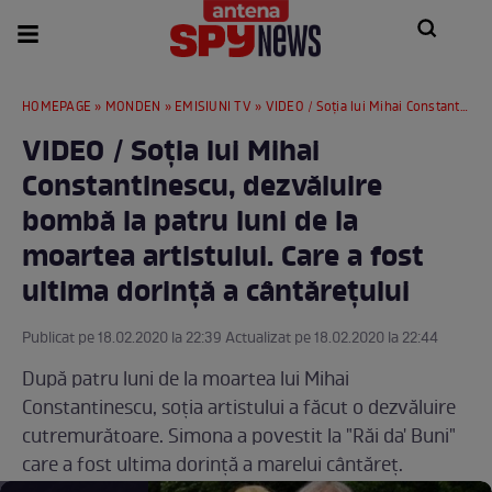
HOMEPAGE
»
MONDEN
»
EMISIUNI TV
» VIDEO / Soţia lui Mihai Constantinescu, dezvăluire bombă la patru luni de la moartea artistului. Care a fost ultima dorinţă a cântăreţului
VIDEO / Soţia lui Mihai
Constantinescu, dezvăluire
bombă la patru luni de la
moartea artistului. Care a fost
ultima dorinţă a cântăreţului
Publicat pe 18.02.2020 la 22:39 Actualizat pe 18.02.2020 la 22:44
După patru luni de la moartea lui Mihai
Constantinescu, soţia artistului a făcut o dezvăluire
cutremurătoare. Simona a povestit la "Răi da' Buni"
care a fost ultima dorinţă a marelui cântăreţ.