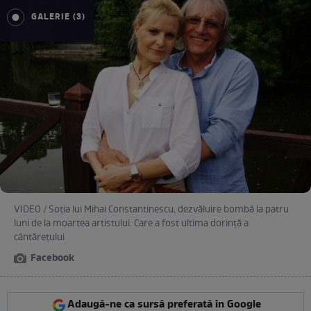
GALERIE (3)
VIDEO / Soţia lui Mihai Constantinescu, dezvăluire bombă la patru
luni de la moartea artistului. Care a fost ultima dorinţă a
cântăreţului
Facebook
Adaugă-ne ca sursă preferată în Google