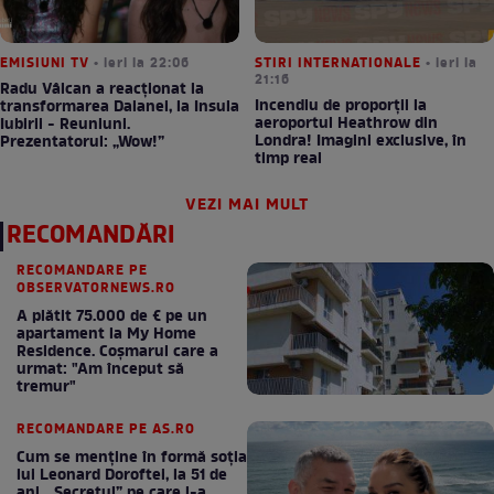
EMISIUNI TV
• ieri la 22:06
STIRI INTERNATIONALE
• ieri la
21:16
Radu Vâlcan a reacționat la
Incendiu de proporții la
transformarea Daianei, la Insula
aeroportul Heathrow din
Iubirii - Reuniuni.
Londra! Imagini exclusive, în
Prezentatorul: „Wow!”
timp real
VEZI MAI MULT
RECOMANDĂRI
RECOMANDARE PE
OBSERVATORNEWS.RO
A plătit 75.000 de € pe un
apartament la My Home
Residence. Coşmarul care a
urmat: "Am început să
tremur"
RECOMANDARE PE AS.RO
Cum se menţine în formă soţia
lui Leonard Doroftei, la 51 de
ani. „Secretul” pe care l-a