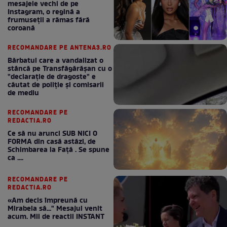
mesajele vechi de pe
Instagram, o regină a
frumuseții a rămas fără
coroană
RECOMANDARE PE ANTENA3.RO
Bărbatul care a vandalizat o
stâncă pe Transfăgărășan cu o
"declaraţie de dragoste" e
căutat de poliție și comisarii
de mediu
RECOMANDARE PE
REDACTIA.RO
Ce să nu arunci SUB NICI O
FORMA din casă astăzi, de
Schimbarea la Față . Se spune
ca ....
RECOMANDARE PE
REDACTIA.RO
«Am decis împreună cu
Mirabela să..." Mesajul venit
acum. Mii de reactii INSTANT