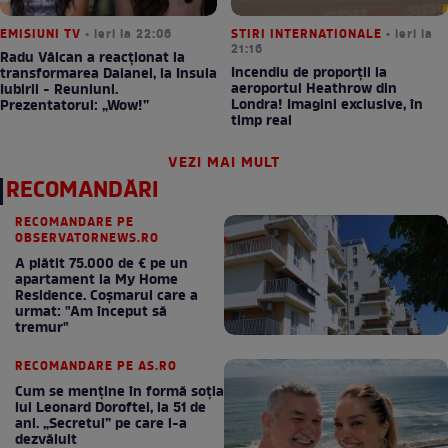
EMISIUNI TV
• ieri la 22:06
STIRI INTERNATIONALE
• ieri la
21:16
Radu Vâlcan a reacționat la
Incendiu de proporții la
transformarea Daianei, la Insula
aeroportul Heathrow din
Iubirii - Reuniuni.
Londra! Imagini exclusive, în
Prezentatorul: „Wow!”
timp real
VEZI MAI MULT
RECOMANDĂRI
RECOMANDARE PE
OBSERVATORNEWS.RO
A plătit 75.000 de € pe un
apartament la My Home
Residence. Coşmarul care a
urmat: "Am început să
tremur"
RECOMANDARE PE AS.RO
Cum se menţine în formă soţia
lui Leonard Doroftei, la 51 de
ani. „Secretul” pe care l-a
dezvăluit