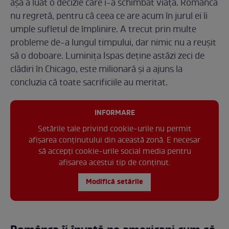
așa a luat o decizie care i-a schimbat viața. Românca
nu regretă, pentru că ceea ce are acum în jurul ei îi
umple sufletul de împlinire. A trecut prin multe
probleme de-a lungul timpului, dar nimic nu a reușit
să o doboare. Luminița Ispas deține astăzi zeci de
clădiri în Chicago, este milionară și a ajuns la
concluzia că toate sacrificiile au meritat.
INFORMARE
Setările tale privind cookie-urile nu permit
afișarea conținutului din această zonă. E necesar
să accepți cookie-urile social media pentru
afisarea acestui tip de conținut.
Modifică setările