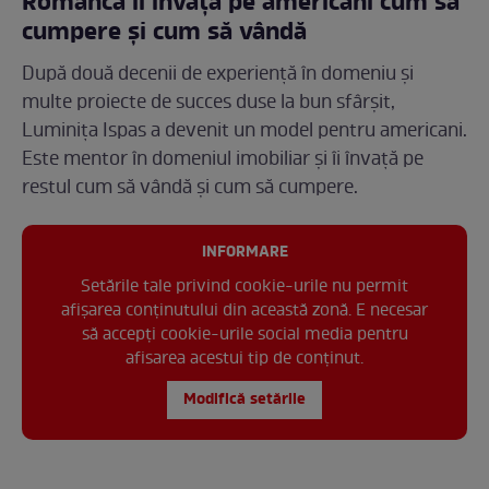
Românca îi învață pe americani cum să
cumpere și cum să vândă
După două decenii de experiență în domeniu și
multe proiecte de succes duse la bun sfârșit,
Luminița Ispas a devenit un model pentru americani.
Este mentor în domeniul imobiliar și îi învață pe
restul cum să vândă și cum să cumpere.
INFORMARE
Setările tale privind cookie-urile nu permit
afișarea conținutului din această zonă. E necesar
să accepți cookie-urile social media pentru
afisarea acestui tip de conținut.
Modifică setările