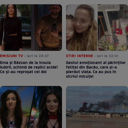
EMISIUNI TV
• ieri la 23:47
STIRI INTERNE
• ieri la 22:41
Ema și Răzvan de la Insula
Gestul emoționant al părinților
Iubirii, schimb de replici acide!
fetiței din Bacău, care și-a
Ce și-au reproșat cei doi
pierdut viața. Ce au pus în
sicriul micuței