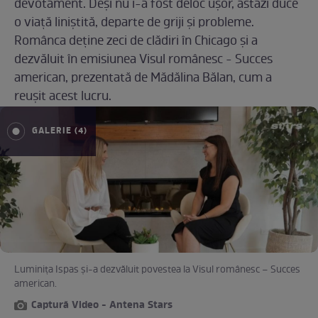
devotament. Deși nu i-a fost deloc ușor, astăzi duce
o viață liniștită, departe de griji și probleme.
Românca deține zeci de clădiri în Chicago și a
dezvăluit în emisiunea Visul românesc - Succes
american, prezentată de Mădălina Bălan, cum a
reușit acest lucru.
GALERIE (4)
Luminița Ispas și-a dezvăluit povestea la Visul românesc – Succes
american.
Captură Video - Antena Stars