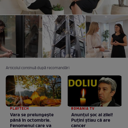
Articolul continuă după recomandări
PLAYTECH
ROMANIA TV
Vara se prelungeşte
Anunţul şoc al zilei!
până în octombrie.
Puţini ştiau că are
Fenomenul care va
cancer