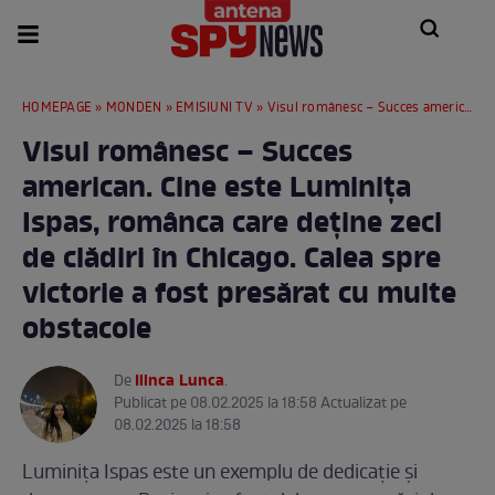
HOMEPAGE
»
MONDEN
»
EMISIUNI TV
» Visul românesc – Succes american. Cine este Luminița Ispas, românca care deține zeci de clădiri în Chicago. Calea spre victorie a fost presărat cu multe obstacole
Visul românesc – Succes
american. Cine este Luminița
Ispas, românca care deține zeci
de clădiri în Chicago. Calea spre
victorie a fost presărat cu multe
obstacole
Ilinca Lunca
De
.
Publicat pe 08.02.2025 la 18:58 Actualizat pe
08.02.2025 la 18:58
Luminița Ispas este un exemplu de dedicație și