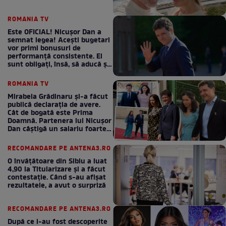
ROMANIA TV
Este OFICIAL! Nicușor Dan a
semnat legea! Acești bugetari
vor primi bonusuri de
performanță consistente. Ei
sunt obligați, însă, să aducă și
bani la bugetul de stat
ROMANIA TV
Mirabela Grădinaru și-a făcut
publică declarația de avere.
Cât de bogată este Prima
Doamnă. Partenera lui Nicușor
Dan câștigă un salariu foarte
bun în fiecare lună!
RECOMANDARE PE ANTENA3.RO
O învățătoare din Sibiu a luat
4,90 la Titularizare și a făcut
contestație. Când s-au afișat
rezultatele, a avut o surpriză
RECOMANDARE PE ANTENA3.RO
După ce i-au fost descoperite