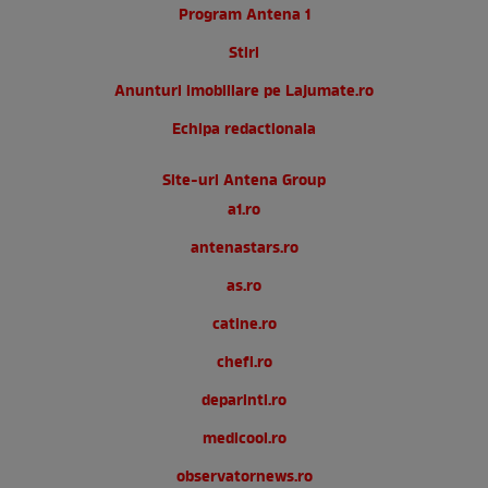
Program Antena 1
Stiri
Anunturi imobiliare pe Lajumate.ro
Echipa redactionala
Site-uri Antena Group
a1.ro
antenastars.ro
as.ro
catine.ro
chefi.ro
deparinti.ro
medicool.ro
observatornews.ro