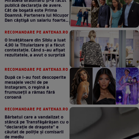
Mirabela Grădinaru și-a făcut
publică declarația de avere.
Cât de bogată este Prima
Doamnă. Partenera lui Nicușor
Dan câștigă un salariu foarte
bun în fiecare lună!
RECOMANDARE PE ANTENA3.RO
O învățătoare din Sibiu a luat
4,90 la Titularizare și a făcut
contestație. Când s-au afișat
rezultatele, a avut o surpriză
RECOMANDARE PE ANTENA3.RO
După ce i-au fost descoperite
mesajele vechi de pe
Instagram, o regină a
frumuseții a rămas fără
coroană
RECOMANDARE PE ANTENA3.RO
Bărbatul care a vandalizat o
stâncă pe Transfăgărășan cu o
"declaraţie de dragoste" e
căutat de poliție și comisarii
de mediu