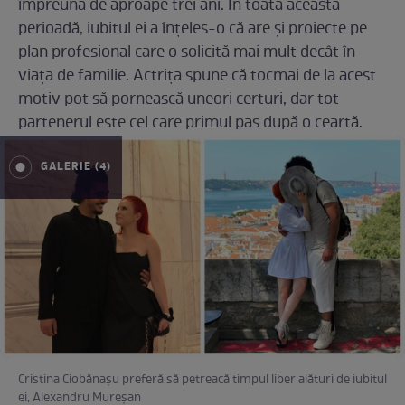
împreună de aproape trei ani. În toată această
perioadă, iubitul ei a înțeles-o că are și proiecte pe
plan profesional care o solicită mai mult decât în
viața de familie. Actrița spune că tocmai de la acest
motiv pot să pornească uneori certuri, dar tot
partenerul este cel care primul pas după o ceartă.
GALERIE (4)
Cristina Ciobănașu preferă să petreacă timpul liber alături de iubitul
ei, Alexandru Mureșan