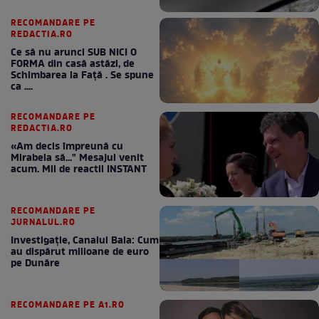
RECOMANDARE PE
REDACTIA.RO
Ce să nu arunci SUB NICI O
FORMA din casă astăzi, de
Schimbarea la Față . Se spune
ca ....
RECOMANDARE PE
REDACTIA.RO
«Am decis împreună cu
Mirabela să..." Mesajul venit
acum. Mii de reactii INSTANT
RECOMANDARE PE
JURNALUL.RO
Investigație, Canalul Bala: Cum
au dispărut milioane de euro
pe Dunăre
RECOMANDARE PE A1.RO