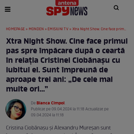
HOMEPAGE
»
MONDEN
»
EMISIUNI TV
» Xtra Night Show. Cine face primul pas spre împăcare după o ceartă în relația Cristinei Ciobănașu cu iubitul ei. Sunt împreună de aproape trei ani: „De cele mai multe ori...”
Xtra Night Show. Cine face primul
pas spre împăcare după o ceartă
în relația Cristinei Ciobănașu cu
iubitul ei. Sunt împreună de
aproape trei ani: „De cele mai
multe ori...”
Bianca Cimpoi
De
.
Publicat pe 09.04.2024 la 11:18 Actualizat pe
09.04.2024 la 11:18
Cristina Ciobănașu și Alexandru Mureșan sunt