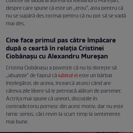
cuvinte de laudă la adresa lui Alexandru Mureșan,
despre care spune că este un „erou”, asta pentru că
nu se supără des tocmai pentru că nu pot să se vadă
mai des.
Cine face primul pas către împăcare
după o ceartă în relația Cristinei
Ciobănașu cu Alexandru Mureșan
Cristina Ciobănașu a povestit că nu își dorește să
„abuzeze” de faptul că
iubitul ei
este un bărbat
înțelegător, de aceea, încearcă atunci când are
câteva zile libere să le petreacă alături de partener.
Actrița mai spune că uneori, discuțiile în
contradictoriu pornesc din acest motiv, dar nu este
nimic serios, căci revin la scurt timp la sentimente
mai bune.