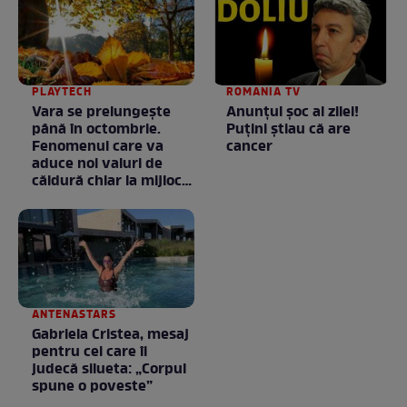
PLAYTECH
ROMANIA TV
Vara se prelungeşte
Anunţul şoc al zilei!
până în octombrie.
Puţini ştiau că are
Fenomenul care va
cancer
aduce noi valuri de
căldură chiar la mijlocul
toamnei
ANTENASTARS
Gabriela Cristea, mesaj
pentru cei care îi
judecă silueta: „Corpul
spune o poveste”