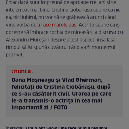
Chiar dacă sunt împreună de aproape trei ani și se
înțeleg tot mai bine, Cristina Ciobănașu spune că nici
ea, nici iubitul, nu vor să se grăbească atunci când
vine vorba de
a face marele pas.
Actrița spune că își
dorește să îmbrace rochia de mireasă și a discutat cu
Alexandru Mureșan despre acest aspect, însă lasă
timpul să își spună cuvântul când va fi momentul
potrivit.
CITEȘTE ȘI:
Oana Moșneagu și Vlad Gherman,
felicitați de Cristina Ciobănașu, după
ce s-au căsătorit civil. Urarea pe care
le-a transmis-o actrița în cea mai
importantă zi / FOTO
Xtra Night Show. Cine face primul pas spre
În articolul