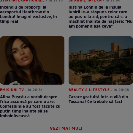
STIRI INTERNATIONALE
• la 21:16
SHOWBIZ INTERN
• la 21:06
Incendiu de proporții la
Iustina Loghin de la Insula
aeroportul Heathrow din
Iubirii le-a răspuns celor care
Londra! Imagini exclusive, în
au pus-o la zid, pentru că s-a
timp real
machiat înainte de naștere: "Nu
am pomenit așa ceva"
EMISIUNI TV
• la 20:31
BEAUTY & LIFESTYLE
• la 20:08
Alina Pușcău a vorbit despre
Cazare gratuită într-o vilă din
frica ascunsă pe care o are.
Toscana! Ce trebuie să faci
Confesiunile au fost făcute cu
puțin timp înainte să se
îmbolnăvească
VEZI MAI MULT