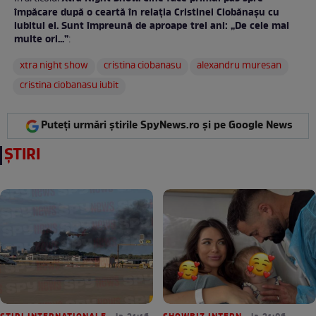
împăcare după o ceartă în relația Cristinei Ciobănașu cu
iubitul ei. Sunt împreună de aproape trei ani: „De cele mai
multe ori...”
:
xtra night show
cristina ciobanasu
alexandru muresan
cristina ciobanasu iubit
Puteți urmări știrile SpyNews.ro și pe Google News
ȘTIRI