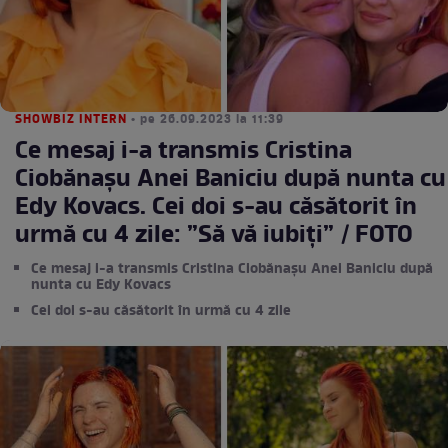
SHOWBIZ INTERN
• pe 26.09.2023 la 11:39
Ce mesaj i-a transmis Cristina
Ciobănașu Anei Baniciu după nunta cu
Edy Kovacs. Cei doi s-au căsătorit în
urmă cu 4 zile: ”Să vă iubiți” / FOTO
Ce mesaj i-a transmis Cristina Ciobănașu Anei Baniciu după
nunta cu Edy Kovacs
Cei doi s-au căsătorit în urmă cu 4 zile