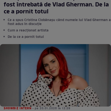
fost întrebată de Vlad Gherman. De la
ce a pornit totul
Ce a spus Cristina Ciobănașu când numele lui Vlad Gherman a
fost adus în discuție
Cum a reacționat artista
De la ce a pornit totul
SHOWBIZ INTERN
• pe 20.01.2026 la 12:29