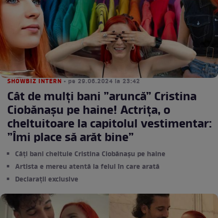
SHOWBIZ INTERN
• pe 29.06.2024 la 23:42
Cât de mulți bani ”aruncă” Cristina
Ciobănașu pe haine! Actrița, o
cheltuitoare la capitolul vestimentar:
”Îmi place să arăt bine”
Câți bani cheltuie Cristina Ciobănașu pe haine
Artista e mereu atentă la felul în care arată
Declarații exclusive