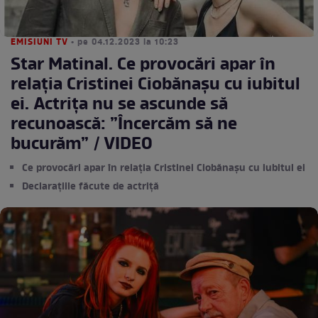
EMISIUNI TV
• pe 04.12.2023 la 10:23
Star Matinal. Ce provocări apar în
relația Cristinei Ciobănașu cu iubitul
ei. Actrița nu se ascunde să
recunoască: ”Încercăm să ne
bucurăm” / VIDEO
Ce provocări apar în relația Cristinei Ciobănașu cu iubitul ei
Declarațiile făcute de actriță