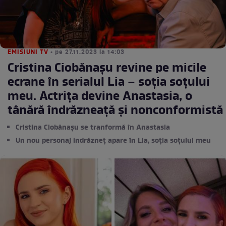
EMISIUNI TV
• pe 27.11.2023 la 14:03
Cristina Ciobănașu revine pe micile
ecrane în serialul Lia – soția soțului
meu. Actrița devine Anastasia, o
tânără îndrăzneață și nonconformistă
Cristina Ciobănașu se tranformă în Anastasia
Un nou personaj indrăzneț apare în Lia, soția soțului meu