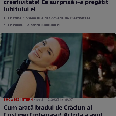
creativitate! Ce surpriză i-a pregătit
iubitului ei
Cristina Ciobănașu a dat dovadă de creativitate
Ce cadou i-a oferit iubitului ei
SHOWBIZ INTERN
• pe 24.12.2025 la 19:37
Cum arată bradul de Crăciun al
Cristinei Ciobănașu! Actrița a avut