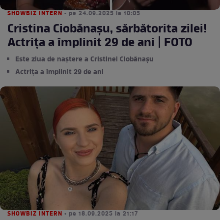
SHOWBIZ INTERN
• pe 24.09.2025 la 10:05
Cristina Ciobănașu, sărbătorita zilei!
Actrița a împlinit 29 de ani | FOTO
Este ziua de naștere a Cristinei Ciobănașu
Actrița a împlinit 29 de ani
SHOWBIZ INTERN
• pe 18.09.2025 la 21:17