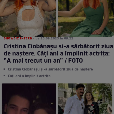
SHOWBIZ INTERN
• pe 25.09.2023 la 09:22
Cristina Ciobănașu și-a sărbătorit ziua
de naștere. Câți ani a împlinit actrița:
”A mai trecut un an” / FOTO
Cristina Ciobănașu și-a sărbătorit ziua de naștere
Câți ani a împlinit actrița