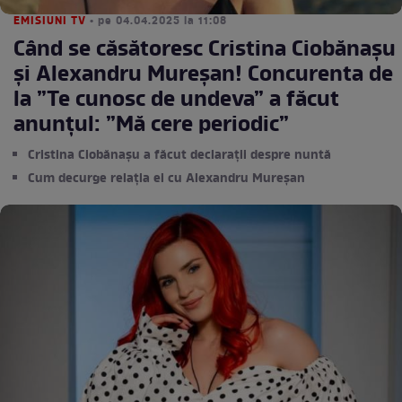
EMISIUNI TV
• pe 04.04.2025 la 11:08
Când se căsătoresc Cristina Ciobănașu
și Alexandru Mureșan! Concurenta de
la ”Te cunosc de undeva” a făcut
anunțul: ”Mă cere periodic”
Cristina Ciobănașu a făcut declarații despre nuntă
Cum decurge relația ei cu Alexandru Mureșan