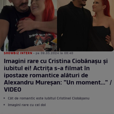
SHOWBIZ INTERN
• pe 09.05.2024 la 08:40
Imagini rare cu Cristina Ciobănașu și
iubitul ei! Actrița s-a filmat în
ipostaze romantice alături de
Alexandru Mureșan: ”Un moment...” /
VIDEO
Cât de romantic este iubitul Cristinei Ciobășanu
Imagini rare cu cei doi