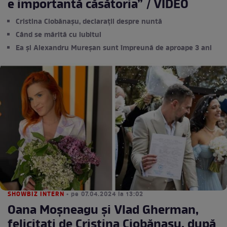
e importantă căsătoria” / VIDEO
Cristina Ciobănașu, declarații despre nuntă
Când se mărită cu iubitul
Ea și Alexandru Mureșan sunt împreună de aproape 3 ani
SHOWBIZ INTERN
• pe 07.04.2024 la 13:02
Oana Moșneagu și Vlad Gherman,
felicitați de Cristina Ciobănașu, după