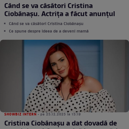
Când se va căsători Cristina
Ciobănașu. Actrița a făcut anunțul
Când se va căsători Cristina Ciobănașu
Ce spune despre ideea de a deveni mamă
SHOWBIZ INTERN
• pe 25.12.2025 la 15:19
Cristina Ciobănașu a dat dovadă de