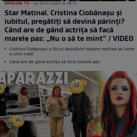
EMISIUNI TV
• pe 30.01.2024 la 09:51
Star Matinal. Cristina Ciobănașu și
iubitul, pregătiți să devină părinți?
Când are de gând actrița să facă
marele pas: „Nu o să te mint” / VIDEO
Cristina Ciobănașu a făcut dezvăluiri despre venirea pe lume
a unui copil
Când are de gând actrița să facă marele pas