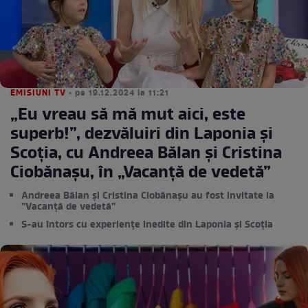
EMISIUNI TV
• pe 19.12.2024 la 11:21
„Eu vreau să mă mut aici, este
superb!”, dezvăluiri din Laponia și
Scoția, cu Andreea Bălan și Cristina
Ciobănașu, în „Vacanță de vedetă”
Andreea Bălan și Cristina Ciobănașu au fost invitate la
”Vacanță de vedetă”
S-au întors cu experiențe inedite din Laponia și Scoția