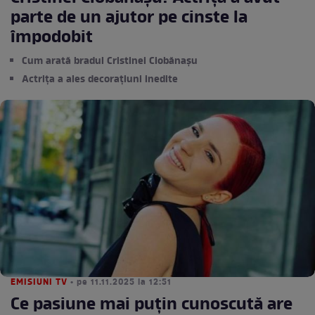
parte de un ajutor pe cinste la
împodobit
Cum arată bradul Cristinei Ciobănașu
Actrița a ales decorațiuni inedite
EMISIUNI TV
• pe 11.11.2025 la 12:51
Ce pasiune mai puțin cunoscută are