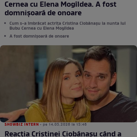
Cernea cu Elena Mogîldea. A fost
domnișoară de onoare
Cum s-a îmbrăcat actrița Cristina Ciobănașu la nunta lui
Bubu Cernea cu Elena Mogîldea
A fost domnișoară de onoare
SHOWBIZ INTERN
• pe 14.05.2026 la 15:46
Reacția Cristinei Ciobănașu când a