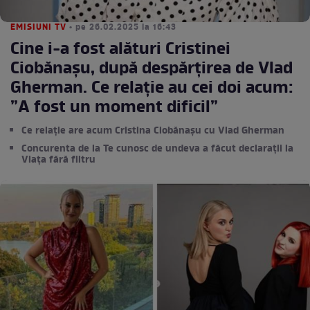
EMISIUNI TV
• pe 26.02.2025 la 16:43
Cine i-a fost alături Cristinei
Ciobănașu, după despărțirea de Vlad
Gherman. Ce relație au cei doi acum:
”A fost un moment dificil”
Ce relație are acum Cristina Ciobănașu cu Vlad Gherman
Concurenta de la Te cunosc de undeva a făcut declarații la
Viața fără filtru