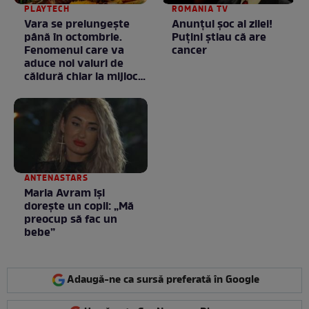
PLAYTECH
ROMANIA TV
Vara se prelungeşte
Anunţul şoc al zilei!
până în octombrie.
Puţini ştiau că are
Fenomenul care va
cancer
aduce noi valuri de
căldură chiar la mijlocul
toamnei
ANTENASTARS
Maria Avram își
dorește un copil: „Mă
preocup să fac un
bebe”
Adaugă-ne ca sursă preferată în Google