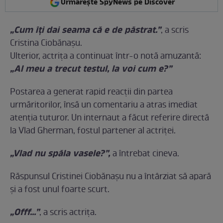
Urmărește SpyNews pe Discover
„Cum îți dai seama că e de păstrat.”
, a scris
Cristina Ciobănașu.
Ulterior, actrița a continuat într-o notă amuzantă:
„Al meu a trecut testul, la voi cum e?”
Postarea a generat rapid reacții din partea
urmăritorilor, însă un comentariu a atras imediat
atenția tuturor. Un internaut a făcut referire directă
la Vlad Gherman, fostul partener al actriței.
„Vlad nu spăla vasele?”,
a întrebat cineva.
Răspunsul Cristinei Ciobănașu nu a întârziat să apară
și a fost unul foarte scurt.
„Offf…”
, a scris actrița.