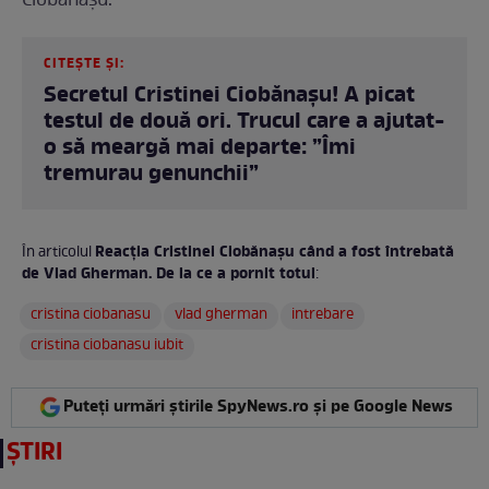
Ciobănașu.
CITEȘTE ȘI:
Secretul Cristinei Ciobănașu! A picat
testul de două ori. Trucul care a ajutat-
o să meargă mai departe: ”Îmi
tremurau genunchii”
Reacția Cristinei Ciobănașu când a fost întrebată
În articolul
de Vlad Gherman. De la ce a pornit totul
:
cristina ciobanasu
vlad gherman
intrebare
cristina ciobanasu iubit
Puteți urmări știrile SpyNews.ro și pe Google News
ȘTIRI