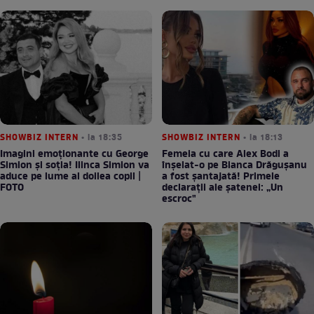
SHOWBIZ INTERN
• la 18:35
SHOWBIZ INTERN
• la 18:13
Imagini emoționante cu George
Femeia cu care Alex Bodi a
Simion și soția! Ilinca Simion va
înșelat-o pe Bianca Drăgușanu
aduce pe lume al doilea copil |
a fost șantajată! Primele
FOTO
declarații ale șatenei: „Un
escroc"