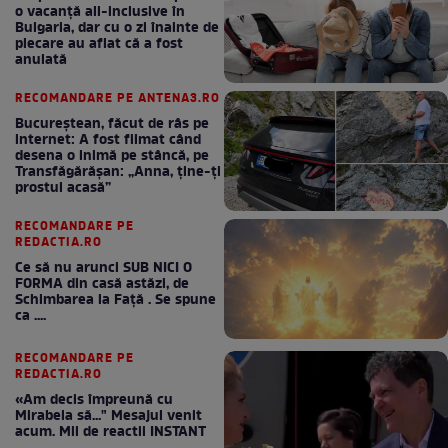
o vacanță all-inclusive în
Bulgaria, dar cu o zi înainte de
plecare au aflat că a fost
anulată
RECOMANDARE PE ANTENA3.RO
Bucureștean, făcut de râs pe
internet: A fost filmat când
desena o inimă pe stâncă, pe
Transfăgărășan: „Anna, ține-ți
prostul acasă”
RECOMANDARE PE
REDACTIA.RO
Ce să nu arunci SUB NICI O
FORMA din casă astăzi, de
Schimbarea la Față . Se spune
ca ....
RECOMANDARE PE
REDACTIA.RO
«Am decis împreună cu
Mirabela să..." Mesajul venit
acum. Mii de reactii INSTANT