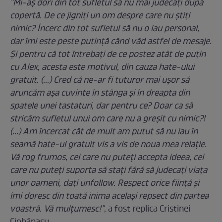
"Mi-aș dori din tot sufletul să nu mai judecați după
copertă. De ce jigniți un om despre care nu știți
nimic? Încerc din tot sufletul să nu o iau personal,
dar îmi este peste putință când văd astfel de mesaje.
Și pentru că tot întrebați de ce postez atât de puțin
cu Alex, acesta este motivul, din cauza hate-ului
gratuit. (...) Cred că ne-ar fi tuturor mai ușor să
aruncăm așa cuvinte în stânga și în dreapta din
spatele unei tastaturi, dar pentru ce? Doar ca să
stricăm sufletul unui om care nu a greșit cu nimic?!
(...) Am încercat cât de mult am putut să nu iau în
seamă hate-ul gratuit vis a vis de noua mea relație.
Vă rog frumos, cei care nu puteți accepta ideea, cei
care nu puteți suporta să stați fără să judecați viața
unor oameni, dați unfollow. Respect orice ființă și
îmi doresc din toată inima același repsect din partea
voastră. Vă mulțumesc!"
, a fost replica Cristinei