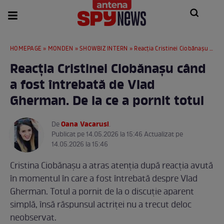
HOMEPAGE
»
MONDEN
»
SHOWBIZ INTERN
» Reacția Cristinei Ciobănașu când a fost întrebată de Vlad Gherman. De la ce a pornit totul
Reacția Cristinei Ciobănașu când
a fost întrebată de Vlad
Gherman. De la ce a pornit totul
Oana Vacarusi
De
.
Publicat pe 14.05.2026 la 15:46 Actualizat pe
14.05.2026 la 15:46
Cristina Ciobănașu a atras atenția după reacția avută
în momentul în care a fost întrebată despre Vlad
Gherman. Totul a pornit de la o discuție aparent
simplă, însă răspunsul actriței nu a trecut deloc
neobservat.