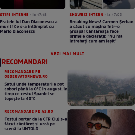
STIRI INTERNE
• la 17:18
SHOWBIZ INTERN
• la 17:05
Fratele lui Dan Diaconescu a
Breaking News! Carmen Șerban
murit! Ce s-a întâmplat cu
a căzut cu mașina într-o
Mario Diaconescu
groapă! Cântăreața face
primele declarații: "Nu mă
întrebați cum am ieșit"
VEZI MAI MULT
RECOMANDĂRI
RECOMANDARE PE
OBSERVATORNEWS.RO
Satul unde temperaturile pot
coborî până la 0°C în august, în
timp ce restul Spaniei se
topește la 40°C
RECOMANDARE PE AS.RO
Fostul portar de la CFR Cluj s-a
făcut cântăreţ şi urcă pe
scenă la UNTOLD