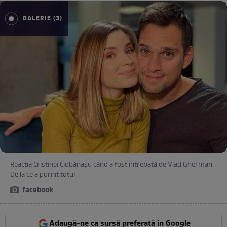
GALERIE (3)
Reacția Cristinei Ciobănașu când a fost întrebată de Vlad Gherman.
De la ce a pornit totul
facebook
Adaugă-ne ca sursă preferată în Google