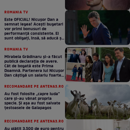
ROMANIA TV
Este OFICIAL! Nicușor Dan a
semnat legea! Acești bugetari
vor primi bonusuri de
performanță consistente. Ei
sunt obligați, însă, să aducă și
bani la bugetul de stat
ROMANIA TV
Mirabela Grădinaru și-a făcut
publică declarația de avere.
Cât de bogată este Prima
Doamnă. Partenera lui Nicușor
Dan câștigă un salariu foarte
bun în fiecare lună!
RECOMANDARE PE ANTENA3.RO
Au fost folosite „capre Iuda”
care și-au vânat propria
specie. Și așa au fost salvate
țestoasele de Galapagos
RECOMANDARE PE ANTENA3.RO
Au plătit 3.500 de euro pentru