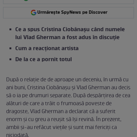
Urmărește SpyNews pe Discover
Ce a spus Cristina Ciobănașu când numele
lui Vlad Gherman a fost adus în discuție
Cum a reacționat artista
De la ce a pornit totul
După o relație de de aproape un deceniu, în urmă cu
ani buni, Cristina Ciobănașu și Vlad Gherman au decis
să o ia pe drumuri separate. După despărțirea de cea
alături de care a trăit o frumoasă poveste de
dragoste, Vlad Gherman a declarat că a suferit
enorm și cu greu a reușit să își revină. În prezent,
ambii și-au refăcut viețile și sunt mai fericiți ca
niciodată.