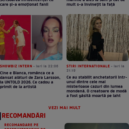
Scrisoarea influenceriței cu
mărime a ales la sâni și cât de
care și-a emoționat fanii
mult s-a învinețit la față
SHOWBIZ INTERN
• ieri la 22:06
STIRI INTERNATIONALE
• ieri la
21:19
Cine e Bianca, românca ce a
Ce au stabilit anchetatorii într-
dansat alături de Zara Larsson,
unul dintre cele mai
la UNTOLD 2026. Ce cadou a
misterioase cazuri din lumea
primit de la artistă
mondenă. O creatoare de modă
a fost găsită moartă pe iaht
VEZI MAI MULT
RECOMANDĂRI
RECOMANDARE PE