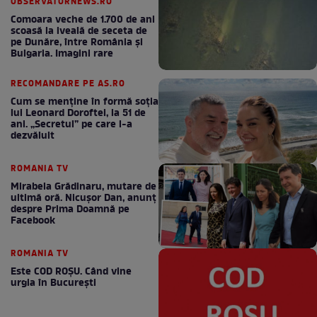
OBSERVATORNEWS.RO
Comoara veche de 1.700 de ani
scoasă la iveală de seceta de
pe Dunăre, între România şi
Bulgaria. Imagini rare
RECOMANDARE PE AS.RO
Cum se menţine în formă soţia
lui Leonard Doroftei, la 51 de
ani. „Secretul” pe care l-a
dezvăluit
ROMANIA TV
Mirabela Grădinaru, mutare de
ultimă oră. Nicuşor Dan, anunţ
despre Prima Doamnă pe
Facebook
ROMANIA TV
Este COD ROŞU. Când vine
urgia în Bucureşti