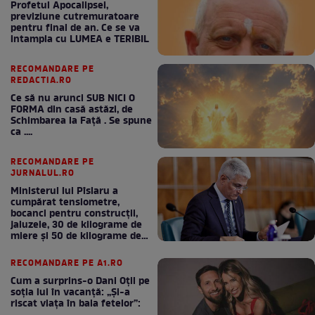
Profetul Apocalipsei,
previziune cutremuratoare
pentru final de an. Ce se va
intampla cu LUMEA e TERIBIL
RECOMANDARE PE
REDACTIA.RO
Ce să nu arunci SUB NICI O
FORMA din casă astăzi, de
Schimbarea la Față . Se spune
ca ....
RECOMANDARE PE
JURNALUL.RO
Ministerul lui Pîslaru a
cumpărat tensiometre,
bocanci pentru construcții,
jaluzele, 30 de kilograme de
miere și 50 de kilograme de
cafea
RECOMANDARE PE A1.RO
Cum a surprins-o Dani Oțil pe
soția lui în vacanță: „Și-a
riscat viața în baia fetelor”: