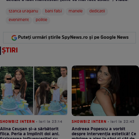
:
tzanca uraganu
bani falsi
manele
dedicatii
eveniment
politie
Puteți urmări știrile SpyNews.ro și pe Google News
ȘTIRI
SHOWBIZ INTERN
• ieri la 23:14
SHOWBIZ INTERN
• ieri la 22:43
Alina Ceușan și-a sărbătorit
Andreea Popescu a vorbit
fiica. Perla a împlinit doi ani.
despre intervenția estetică! Ce