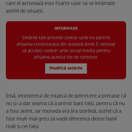
care el activează este foarte ușor să se întâmple
astfel de situații.
INFORMARE
Setările tale privind cookie-urile nu permit
afișarea conținutului din această zonă. E necesar
să accepți cookie-urile social media pentru
afisarea acestui tip de conținut.
Modifică setările
Însă, interpretul de muzică de petrecere a precizat că
nu și-a dat seama că a primit bani falși, pentru că nu
a fost atent, iar moneda era lira sterlină, astfel că a
fost mult mai greu să vadă diferența dintre banii
reali și cei falși.