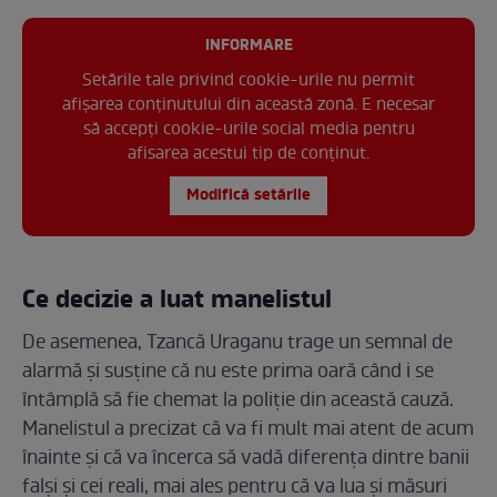
INFORMARE
Setările tale privind cookie-urile nu permit
afișarea conținutului din această zonă. E necesar
să accepți cookie-urile social media pentru
afisarea acestui tip de conținut.
Modifică setările
Ce decizie a luat manelistul
De asemenea, Tzancă Uraganu trage un semnal de
alarmă și susține că nu este prima oară când i se
întâmplă să fie chemat la poliție din această cauză.
Manelistul a precizat că va fi mult mai atent de acum
înainte și că va încerca să vadă diferența dintre banii
falși și cei reali, mai ales pentru că va lua și măsuri