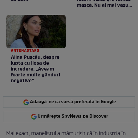
mască. Nu ai mai văzut
la nimeni așa ceva:
Fără cuvinte / VIDEO
ANTENASTARS
Alina Pușcău, despre
lupta cu lipsa de
încredere: „Aveam
foarte multe gânduri
negative”
Adaugă-ne ca sursă preferată în Google
Urmărește SpyNews pe Discover
Mai exact, manelistul a mărturisit că în industria în