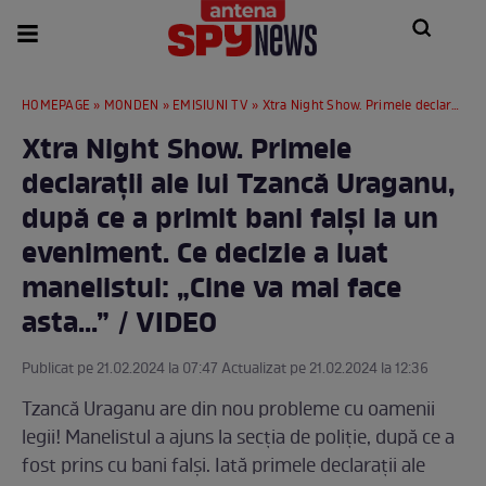
HOMEPAGE
»
MONDEN
»
EMISIUNI TV
» Xtra Night Show. Primele declarații ale lui Tzancă Uraganu, după ce a primit bani falși la un eveniment. Ce decizie a luat manelistul: „Cine va mai face asta...” / VIDEO
Xtra Night Show. Primele
declarații ale lui Tzancă Uraganu,
după ce a primit bani falși la un
eveniment. Ce decizie a luat
manelistul: „Cine va mai face
asta...” / VIDEO
Publicat pe 21.02.2024 la 07:47 Actualizat pe 21.02.2024 la 12:36
Tzancă Uraganu are din nou probleme cu oamenii
legii! Manelistul a ajuns la secția de poliție, după ce a
fost prins cu bani falși. Iată primele declarații ale