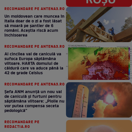
RECOMANDARE PE ANTENA3.RO
Un moldovean care muncea în
Italia doar de o zi a fost lăsat
să moară pe şantier de 6
români. Aceștia riscă acum
închisoarea
RECOMANDARE PE ANTENA3.RO
Al cincilea val de caniculă va
sufoca Europa săptămâna
viitoare. HARTA domului de
căldură care va aduce până la
42 de grade Celsius
RECOMANDARE PE ANTENA3.RO
Șefa ANM anunță un nou val
de caniculă și furtuni pentru
săptămâna viitoare: „Ploile nu
vor putea compensa seceta
pedologică”
RECOMANDARE PE
REDACTIA.RO