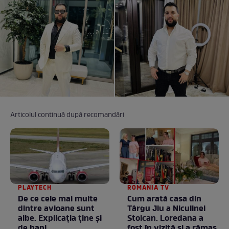
Articolul continuă după recomandări
PLAYTECH
ROMANIA TV
De ce cele mai multe
Cum arată casa din
dintre avioane sunt
Târgu Jiu a Niculinei
albe. Explicația ține și
Stoican. Loredana a
de bani
fost în vizită și a rămas