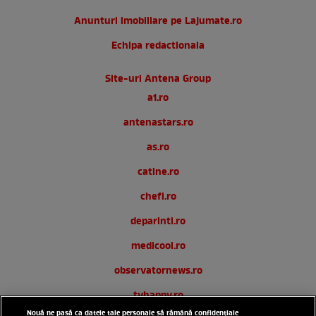
Anunturi imobiliare pe Lajumate.ro
Echipa redactionala
Site-uri Antena Group
a1.ro
antenastars.ro
as.ro
catine.ro
chefi.ro
deparinti.ro
medicool.ro
observatornews.ro
tvhappy.ro
Nouă ne pasă ca datele tale personale să rămână confidențiale