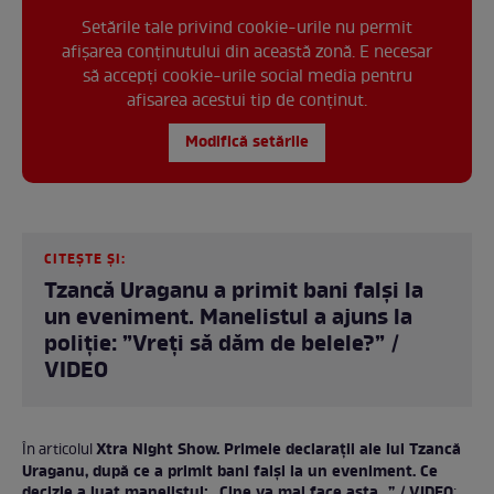
Setările tale privind cookie-urile nu permit
afișarea conținutului din această zonă. E necesar
să accepți cookie-urile social media pentru
afisarea acestui tip de conținut.
Modifică setările
CITEȘTE ȘI:
Tzancă Uraganu a primit bani falși la
un eveniment. Manelistul a ajuns la
poliție: ”Vreți să dăm de belele?” /
VIDEO
Xtra Night Show. Primele declarații ale lui Tzancă
În articolul
Uraganu, după ce a primit bani falși la un eveniment. Ce
decizie a luat manelistul: „Cine va mai face asta...” / VIDEO