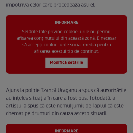
împotriva celor care procedează astfel.
INFORMARE
Setările tale privind cookie-urile nu permit
afișarea conținutului din această zonă. E necesar
să accepți cookie-urile social media pentru
afisarea acestui tip de conținut.
Modifică setările
Ajuns la poliție Tzancă Uraganu a spus că autoritățile
au înțeles situația în care a fost pus. Totodată, a
artistul a spus că este nemulțumit de faptul că este
chemat pe drumuri din cauza asceto situații.
INFORMARE