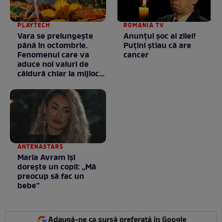
PLAYTECH
ROMANIA TV
Vara se prelungeşte
Anunţul şoc al zilei!
până în octombrie.
Puţini ştiau că are
Fenomenul care va
cancer
aduce noi valuri de
căldură chiar la mijlocul
toamnei
ANTENASTARS
Maria Avram își
dorește un copil: „Mă
preocup să fac un
bebe”
Adaugă-ne ca sursă preferată în Google