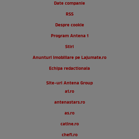
Date companie
RSS
Despre cookie
Program Antena 1
Stiri
Anunturi imobiliare pe Lajumate.ro
Echipa redactionala
Site-uri Antena Group
a1.ro
antenastars.ro
as.ro
catine.ro
chefi.ro