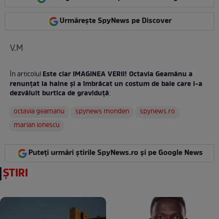
Urmărește SpyNews pe Discover
V.M
Este clar IMAGINEA VERII! Octavia Geamănu a
În articolul
renunțat la haine și a îmbrăcat un costum de baie care i-a
dezvăluit burtica de graviduță
:
octavia geamanu
spynews monden
spynews.ro
marian ionescu
Puteți urmări știrile SpyNews.ro și pe Google News
ȘTIRI