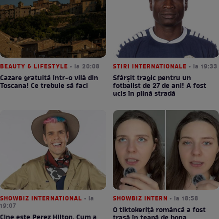
BEAUTY & LIFESTYLE
• la 20:08
STIRI INTERNATIONALE
• la 19:33
Cazare gratuită într-o vilă din
Sfârșit tragic pentru un
Toscana! Ce trebuie să faci
fotbalist de 27 de ani! A fost
ucis în plină stradă
SHOWBIZ INTERNATIONAL
• la
SHOWBIZ INTERN
• la 18:58
19:07
O tiktokeriță româncă a fost
Cine este Perez Hilton. Cum a
trasă în țeapă de bona