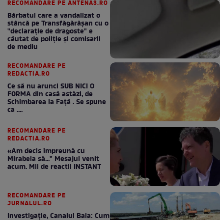
RECOMANDARE PE ANTENA3.RO
Bărbatul care a vandalizat o
stâncă pe Transfăgărășan cu o
"declaraţie de dragoste" e
căutat de poliție și comisarii
de mediu
RECOMANDARE PE
REDACTIA.RO
Ce să nu arunci SUB NICI O
FORMA din casă astăzi, de
Schimbarea la Față . Se spune
ca ....
RECOMANDARE PE
REDACTIA.RO
«Am decis împreună cu
Mirabela să..." Mesajul venit
acum. Mii de reactii INSTANT
RECOMANDARE PE
JURNALUL.RO
Investigație, Canalul Bala: Cum