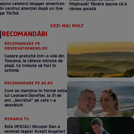
ajuns celebrul blogger american
filipineză! Tânăra spune că a
în centrul atenției după un live
rămas șocată
pe TikTok
VEZI MAI MULT
RECOMANDĂRI
RECOMANDARE PE
OBSERVATORNEWS.RO
Cazare gratuită într-o vilă din
Toscana, la câteva minute de
plajă. Ce trebuie să faci în
schimb
RECOMANDARE PE AS.RO
Cum se menţine în formă soţia
lui Leonard Doroftei, la 51 de
ani. „Secretul” pe care l-a
dezvăluit
ROMANIA TV
Este OFICIAL! Nicușor Dan a
semnat legea! Acești bugetari