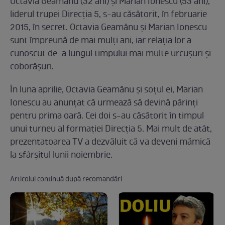
Octavia Geamănu (32 ani) şi Marian Ionescu (53 ani),
liderul trupei Direcţia 5, s-au căsătorit, în februarie
2015, în secret. Octavia Geamănu şi Marian Ionescu
sunt împreună de mai mulţi ani, iar relaţia lor a
cunoscut de-a lungul timpului mai multe urcuşuri şi
coborâşuri.
În luna aprilie, Octavia Geamănu şi soţul ei, Marian
Ionescu au anunţat că urmează să devină părinţi
pentru prima oară. Cei doi s-au căsătorit în timpul
unui turneu al formației Direcția 5. Mai mult de atât,
prezentatoarea TV a dezvăluit că va deveni mămică
la sfârşitul lunii noiembrie.
Articolul continuă după recomandări