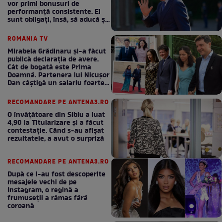
vor primi bonusuri de
performanță consistente. Ei
sunt obligați, însă, să aducă și
bani la bugetul de stat
ROMANIA TV
Mirabela Grădinaru și-a făcut
publică declarația de avere.
Cât de bogată este Prima
Doamnă. Partenera lui Nicușor
Dan câștigă un salariu foarte
bun în fiecare lună!
RECOMANDARE PE ANTENA3.RO
O învățătoare din Sibiu a luat
4,90 la Titularizare și a făcut
contestație. Când s-au afișat
rezultatele, a avut o surpriză
RECOMANDARE PE ANTENA3.RO
După ce i-au fost descoperite
mesajele vechi de pe
Instagram, o regină a
frumuseții a rămas fără
coroană