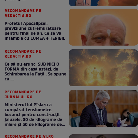
RECOMANDARE PE
REDACTIA.RO
Profetul Apocalipsei,
previziune cutremuratoare
pentru final de an. Ce se va
intampla cu LUMEA e TERIBIL
RECOMANDARE PE
REDACTIA.RO
Ce să nu arunci SUB NICI O
FORMA din casă astăzi, de
Schimbarea la Față . Se spune
ca ....
RECOMANDARE PE
JURNALUL.RO
Ministerul lui Pîslaru a
cumpărat tensiometre,
bocanci pentru construcții,
jaluzele, 30 de kilograme de
miere și 50 de kilograme de
cafea
RECOMANDARE PE A1.RO