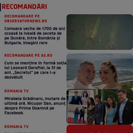
RECOMANDĂRI
RECOMANDARE PE
OBSERVATORNEWS.RO
Comoara veche de 1.700 de ani
scoasă la iveală de seceta de
pe Dunăre, între România şi
Bulgaria. Imagini rare
RECOMANDARE PE AS.RO
Cum se menţine în formă soţia
lui Leonard Doroftei, la 51 de
ani. „Secretul” pe care l-a
dezvăluit
ROMANIA TV
Mirabela Grădinaru, mutare de
ultimă oră. Nicuşor Dan, anunţ
despre Prima Doamnă pe
Facebook
ROMANIA TV