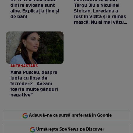
De ce cele mai multe
Cum arată casa din
dintre avioane sunt
Târgu Jiu a Niculinei
albe. Explicația ține și
Stoican. Loredana a
de bani
fost în vizită și a rămas
mască. Nu ai mai văzut
la nimeni așa ceva:
Fără cuvinte / VIDEO
ANTENASTARS
Alina Pușcău, despre
lupta cu lipsa de
încredere: „Aveam
foarte multe gânduri
negative”
Adaugă-ne ca sursă preferată în Google
Urmărește SpyNews pe Discover