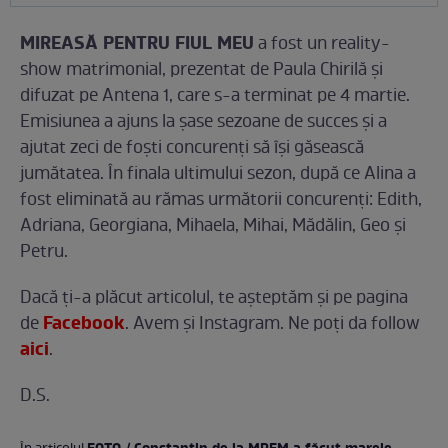
MIREASĂ PENTRU FIUL MEU
a fost un reality-
show matrimonial, prezentat de Paula Chirilă şi
difuzat pe Antena 1, care s-a terminat pe 4 martie.
Emisiunea a ajuns la șase sezoane de succes și a
ajutat zeci de foști concurenți să își găsească
jumătatea. În finala ultimului sezon, după ce Alina a
fost eliminată au rămas următorii concurenţi: Edith,
Adriana, Georgiana, Mihaela, Mihai, Mădălin, Geo şi
Petru.
Dacă ți-a plăcut articolul, te așteptăm și pe pagina
Facebook
de
. Avem și Instagram. Ne poți da follow
aici
.
D.S.