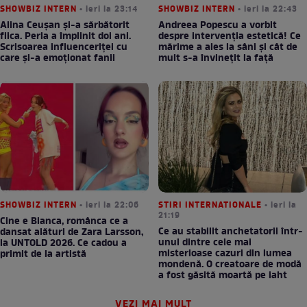
SHOWBIZ INTERN
• ieri la 23:14
SHOWBIZ INTERN
• ieri la 22:43
Alina Ceușan și-a sărbătorit
Andreea Popescu a vorbit
fiica. Perla a împlinit doi ani.
despre intervenția estetică! Ce
Scrisoarea influenceriței cu
mărime a ales la sâni și cât de
care și-a emoționat fanii
mult s-a învinețit la față
SHOWBIZ INTERN
• ieri la 22:06
STIRI INTERNATIONALE
• ieri la
21:19
Cine e Bianca, românca ce a
Ce au stabilit anchetatorii într-
dansat alături de Zara Larsson,
unul dintre cele mai
la UNTOLD 2026. Ce cadou a
misterioase cazuri din lumea
primit de la artistă
mondenă. O creatoare de modă
a fost găsită moartă pe iaht
VEZI MAI MULT