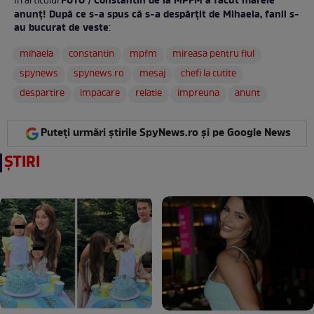
FOTO / Constantin de la MPFM a făcut marele
În articolul
anunț! După ce s-a spus că s-a despărțit de Mihaela, fanii s-
au bucurat de veste
:
mihaela
constantin
mpfm
mireasa pentru fiul
spynews
spynews.ro
mesaj
chefi la cutite
despartire
impacare
relatie
impreuna
anunt
Puteți urmări știrile SpyNews.ro și pe Google News
ȘTIRI