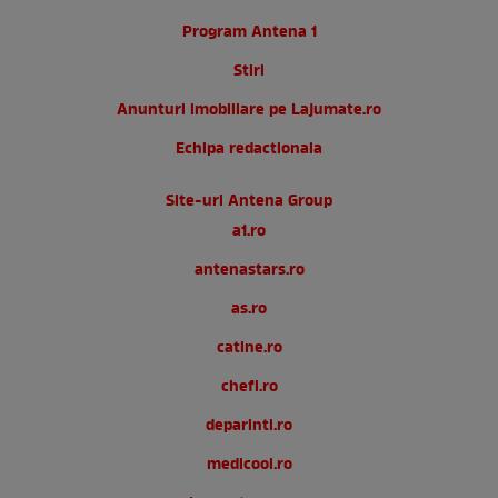
Program Antena 1
Stiri
Anunturi imobiliare pe Lajumate.ro
Echipa redactionala
Site-uri Antena Group
a1.ro
antenastars.ro
as.ro
catine.ro
chefi.ro
deparinti.ro
medicool.ro