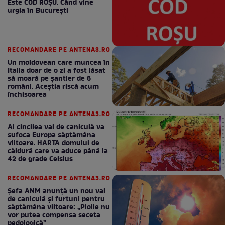
Este COD ROŞU. Când vine
urgia în Bucureşti
RECOMANDARE PE ANTENA3.RO
Un moldovean care muncea în
Italia doar de o zi a fost lăsat
să moară pe şantier de 6
români. Aceștia riscă acum
închisoarea
RECOMANDARE PE ANTENA3.RO
Al cincilea val de caniculă va
sufoca Europa săptămâna
viitoare. HARTA domului de
căldură care va aduce până la
42 de grade Celsius
RECOMANDARE PE ANTENA3.RO
Șefa ANM anunță un nou val
de caniculă și furtuni pentru
săptămâna viitoare: „Ploile nu
vor putea compensa seceta
pedologică”