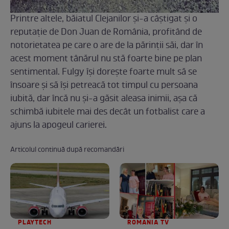
Printre altele, băiatul Clejanilor şi-a câştigat şi o
reputaţie de Don Juan de România, profitând de
notorietatea pe care o are de la părinţii săi, dar în
acest moment tânărul nu stă foarte bine pe plan
sentimental. Fulgy îşi doreşte foarte mult să se
însoare şi să îşi petreacă tot timpul cu persoana
iubită, dar încă nu şi-a găsit aleasa inimii, așa că
schimbă iubitele mai des decât un fotbalist care a
ajuns la apogeul carierei.
Articolul continuă după recomandări
PLAYTECH
ROMANIA TV