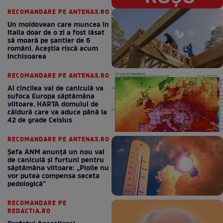
RECOMANDARE PE ANTENA3.RO
Un moldovean care muncea în
Italia doar de o zi a fost lăsat
să moară pe şantier de 6
români. Aceștia riscă acum
închisoarea
RECOMANDARE PE ANTENA3.RO
Al cincilea val de caniculă va
sufoca Europa săptămâna
viitoare. HARTA domului de
căldură care va aduce până la
42 de grade Celsius
RECOMANDARE PE ANTENA3.RO
Șefa ANM anunță un nou val
de caniculă și furtuni pentru
săptămâna viitoare: „Ploile nu
vor putea compensa seceta
pedologică”
RECOMANDARE PE
REDACTIA.RO