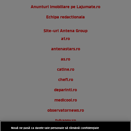
Anunturi imobiliare pe Lajumate.ro
Echipa redactionala
Site-uri Antena Group
a1.ro
antenastars.ro
as.ro
catine.ro
chefi.ro
deparinti.ro
medicool.ro
observatornews.ro
tvhappy.ro
Nouă ne pasă ca datele tale personale să rămână confidențiale