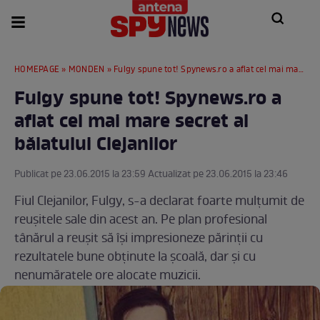
HOMEPAGE
»
MONDEN
» Fulgy spune tot! Spynews.ro a aflat cel mai mare secret al băiatului Clejanilor
Fulgy spune tot! Spynews.ro a
aflat cel mai mare secret al
băiatului Clejanilor
Publicat pe 23.06.2015 la 23:59 Actualizat pe 23.06.2015 la 23:46
Fiul Clejanilor, Fulgy, s-a declarat foarte mulțumit de
reuşitele sale din acest an. Pe plan profesional
tânărul a reuşit să îşi impresioneze părinţii cu
rezultatele bune obţinute la şcoală, dar şi cu
nenumăratele ore alocate muzicii.