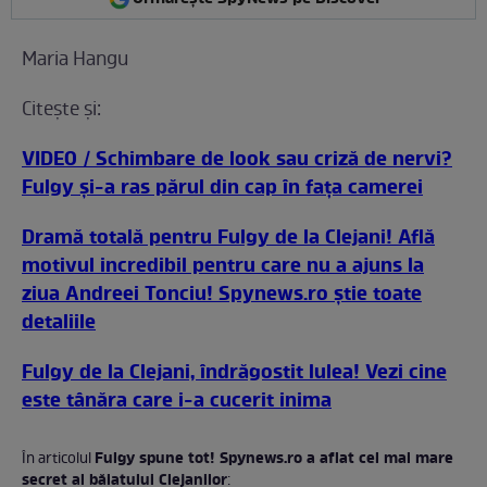
Maria Hangu
Citeşte şi:
VIDEO / Schimbare de look sau criză de nervi?
Fulgy şi-a ras părul din cap în faţa camerei
Dramă totală pentru Fulgy de la Clejani! Află
motivul incredibil pentru care nu a ajuns la
ziua Andreei Tonciu! Spynews.ro ştie toate
detaliile
Fulgy de la Clejani, îndrăgostit lulea! Vezi cine
este tânăra care i-a cucerit inima
Fulgy spune tot! Spynews.ro a aflat cel mai mare
În articolul
secret al băiatului Clejanilor
: