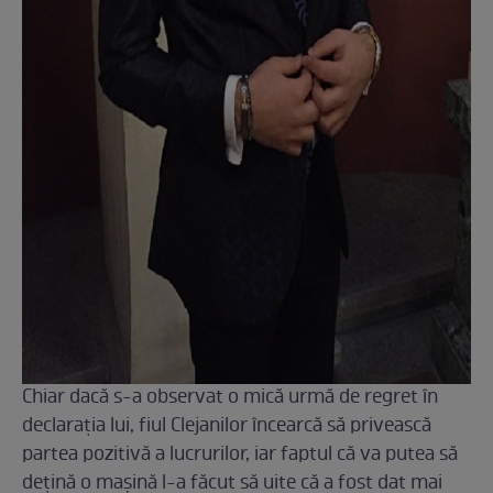
Chiar dacă s-a observat o mică urmă de regret în
declaraţia lui, fiul Clejanilor încearcă să privească
partea pozitivă a lucrurilor, iar faptul că va putea să
deţină o maşină l-a făcut să uite că a fost dat mai