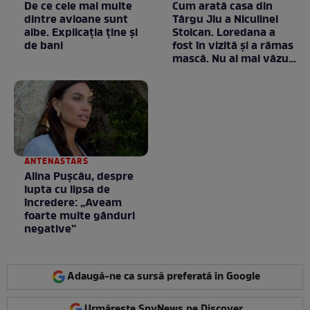
De ce cele mai multe
Cum arată casa din
dintre avioane sunt
Târgu Jiu a Niculinei
albe. Explicația ține și
Stoican. Loredana a
de bani
fost în vizită și a rămas
mască. Nu ai mai văzut
la nimeni așa ceva:
Fără cuvinte / VIDEO
ANTENASTARS
Alina Pușcău, despre
lupta cu lipsa de
încredere: „Aveam
foarte multe gânduri
negative”
Adaugă-ne ca sursă preferată în Google
Urmărește SpyNews pe Discover