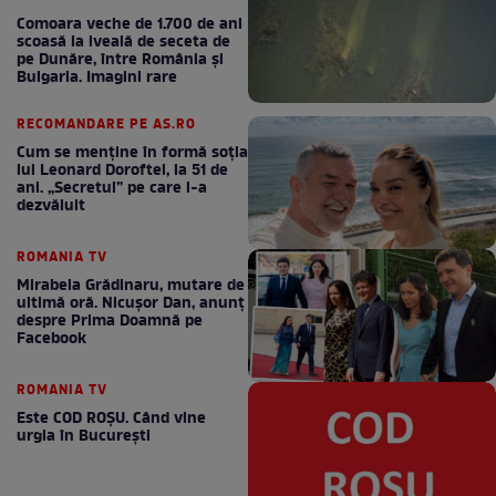
Comoara veche de 1.700 de ani
scoasă la iveală de seceta de
pe Dunăre, între România şi
Bulgaria. Imagini rare
RECOMANDARE PE AS.RO
Cum se menţine în formă soţia
lui Leonard Doroftei, la 51 de
ani. „Secretul” pe care l-a
dezvăluit
ROMANIA TV
Mirabela Grădinaru, mutare de
ultimă oră. Nicuşor Dan, anunţ
despre Prima Doamnă pe
Facebook
ROMANIA TV
Este COD ROŞU. Când vine
urgia în Bucureşti