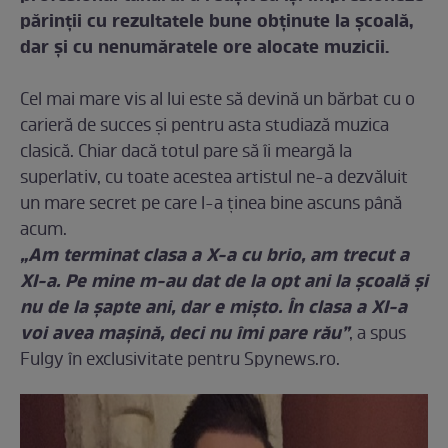
părinţii cu rezultatele bune obţinute la şcoală,
dar şi cu nenumăratele ore alocate muzicii.
Cel mai mare vis al lui este să devină un bărbat cu o
carieră de succes şi pentru asta studiază muzica
clasică. Chiar dacă totul pare să îi meargă la
superlativ, cu toate acestea artistul ne-a dezvăluit
un mare secret pe care l-a ţinea bine ascuns până
acum.
„Am terminat clasa a X-a cu brio, am trecut a
XI-a. Pe mine m-au dat de la opt ani la şcoală şi
nu de la şapte ani, dar e mişto. În clasa a XI-a
voi avea maşină, deci nu îmi pare rău”
, a spus
Fulgy în exclusivitate pentru Spynews.ro.