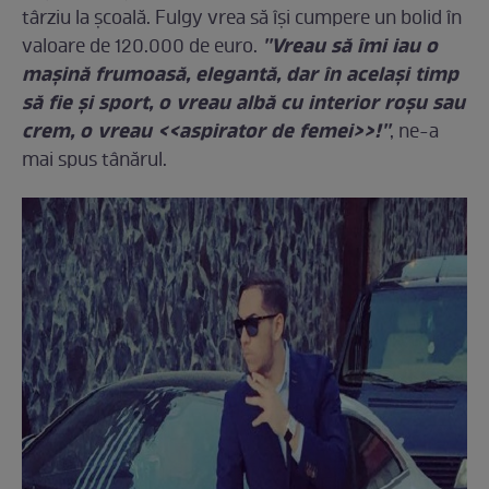
târziu la şcoală. Fulgy vrea să îşi cumpere un bolid în
''Vreau să îmi iau o
valoare de 120.000 de euro.
maşină frumoasă, elegantă, dar în acelaşi timp
să fie şi sport, o vreau albă cu interior roşu sau
crem, o vreau <<aspirator de femei>>!''
, ne-a
mai spus tânărul.