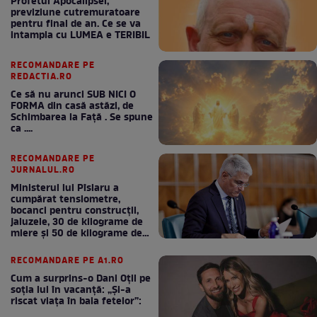
Profetul Apocalipsei,
previziune cutremuratoare
pentru final de an. Ce se va
intampla cu LUMEA e TERIBIL
RECOMANDARE PE
REDACTIA.RO
Ce să nu arunci SUB NICI O
FORMA din casă astăzi, de
Schimbarea la Față . Se spune
ca ....
RECOMANDARE PE
JURNALUL.RO
Ministerul lui Pîslaru a
cumpărat tensiometre,
bocanci pentru construcții,
jaluzele, 30 de kilograme de
miere și 50 de kilograme de
cafea
RECOMANDARE PE A1.RO
Cum a surprins-o Dani Oțil pe
soția lui în vacanță: „Și-a
riscat viața în baia fetelor”: