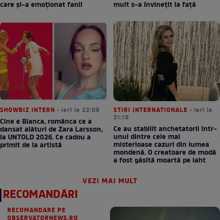
care și-a emoționat fanii
mult s-a învinețit la față
SHOWBIZ INTERN
• ieri la 22:06
STIRI INTERNATIONALE
• ieri la
21:19
Cine e Bianca, românca ce a
Ce au stabilit anchetatorii într-
dansat alături de Zara Larsson,
unul dintre cele mai
la UNTOLD 2026. Ce cadou a
misterioase cazuri din lumea
primit de la artistă
mondenă. O creatoare de modă
a fost găsită moartă pe iaht
VEZI MAI MULT
RECOMANDĂRI
RECOMANDARE PE
OBSERVATORNEWS.RO