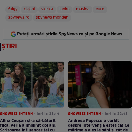
fulgy
clejani
viorica
ionita
masina
euro
spynews.ro
spynews monden
Puteți urmări știrile SpyNews.ro și pe Google News
ȘTIRI
SHOWBIZ INTERN
• ieri la 23:14
SHOWBIZ INTERN
• ieri la 22:43
Alina Ceușan și-a sărbătorit
Andreea Popescu a vorbit
fiica. Perla a împlinit doi ani.
despre intervenția estetică! Ce
Scrisoarea influenceriței cu
mărime a ales la sâni și cât de