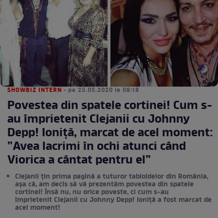
SHOWBIZ INTERN
• pe 25.05.2020 la 09:18
Povestea din spatele cortinei! Cum s-
au împrietenit Clejanii cu Johnny
Depp! Ioniță, marcat de acel moment:
”Avea lacrimi în ochi atunci când
Viorica a cântat pentru el”
Clejanii țin prima pagină a tuturor tabloidelor din România,
așa că, am decis să vă prezentăm povestea din spatele
cortinei! Însă nu, nu orice poveste, ci cum s-au
împrietenit Clejanii cu Johnny Depp! Ioniță a fost marcat de
acel moment!