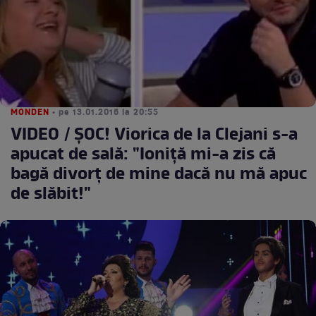
MONDEN
• pe 13.01.2016 la 20:55
VIDEO / ŞOC! Viorica de la Clejani s-a
apucat de sală: "Ioniţă mi-a zis că
bagă divorţ de mine dacă nu mă apuc
de slăbit!"