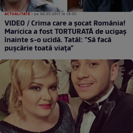
ACTUALITATE
• pe 09.05.2017 la 18:05
VIDEO / Crima care a şocat România!
Maricica a fost TORTURATĂ de ucigaş
înainte s-o ucidă. Tatăl: "Să facă
puşcărie toată viaţa"