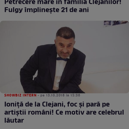
Petrecere mare în familia Clejanilor!
Fulgy împlineşte 21 de ani
SHOWBIZ INTERN
• pe 13.10.2018 la 15:36
Ioniţă de la Clejani, foc şi pară pe
artiştii români! Ce motiv are celebrul
lăutar