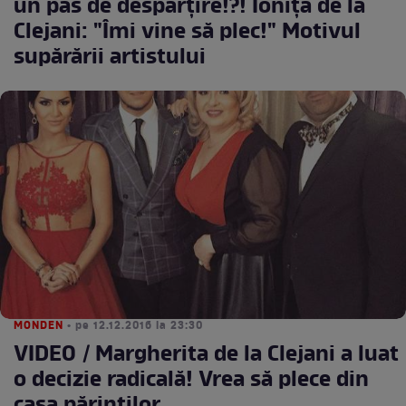
un pas de despărţire!?! Ioniţă de la
Clejani: "Îmi vine să plec!" Motivul
supărării artistului
MONDEN
• pe 12.12.2016 la 23:30
VIDEO / Margherita de la Clejani a luat
o decizie radicală! Vrea să plece din