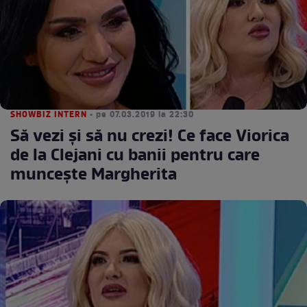
SHOWBIZ INTERN
• pe 07.03.2019 la 22:30
Să vezi şi să nu crezi! Ce face Viorica
de la Clejani cu banii pentru care
munceşte Margherita