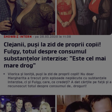
SHOWBIZ INTERN
• pe 26.05.2020 la 11:38
Clejanii, puși la zid de proprii copii!
Fulgy, totul despre consumul
substanțelor interzise: ”Este cel mai
mare drog”
Viorica și Ioniță, puși la zid de proprii copii! Nu doar
Margherita a trecut prin episoade neplăcute cu subtanțele
interzise, ci și Fulgy, care, ce credeți? A dat cărțile pe față și a
recunoscut totul despre consumul de.. droguri!