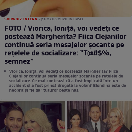
SHOWBIZ INTERN
• pe 27.05.2020 la 09:41
FOTO / Viorica, Ioniță, voi vedeți ce
postează Margherita? Fiica Clejanilor
continuă seria mesajelor șocante pe
rețelele de socializare: ”T@#$%,
semnez”
Viorica, Ioniță, voi vedeți ce postează Margherita? Fiica
Clejanilor continuă seria mesajelor șocante pe rețelele de
socializare. Ce mai contează că a fost implicată într-un
accident și a fost prinsă drogată la volan? Blondina este de
neoprit și ”le dă” tuturor peste nas.