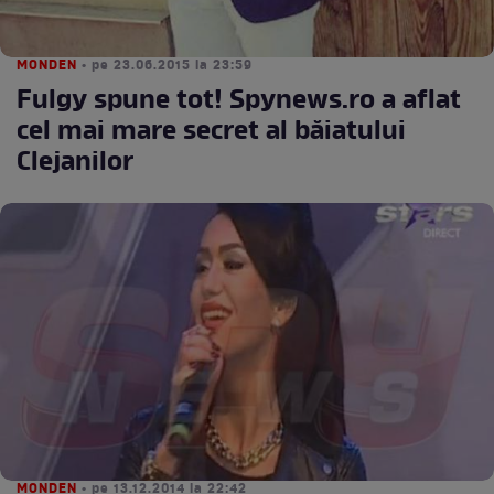
MONDEN
• pe 23.06.2015 la 23:59
Fulgy spune tot! Spynews.ro a aflat
cel mai mare secret al băiatului
Clejanilor
MONDEN
• pe 13.12.2014 la 22:42