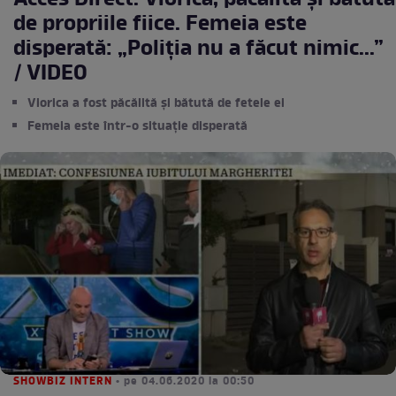
Acces Direct. Viorica, păcălită și bătută
de propriile fiice. Femeia este
disperată: „Poliția nu a făcut nimic...”
/ VIDEO
Viorica a fost păcălită și bătută de fetele ei
Femeia este într-o situație disperată
SHOWBIZ INTERN
• pe 04.06.2020 la 00:50