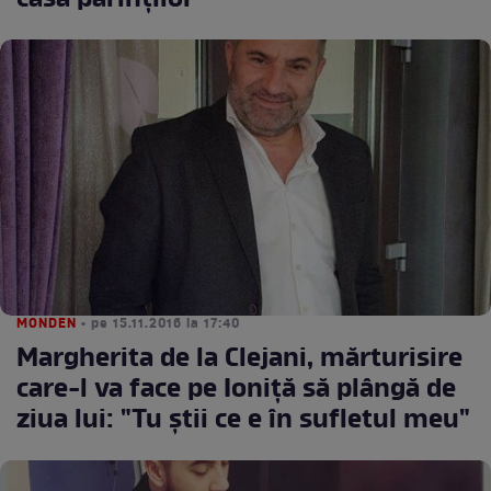
casa părinţilor
MONDEN
• pe 15.11.2016 la 17:40
Margherita de la Clejani, mărturisire
care-l va face pe Ioniţă să plângă de
ziua lui: "Tu ştii ce e în sufletul meu"