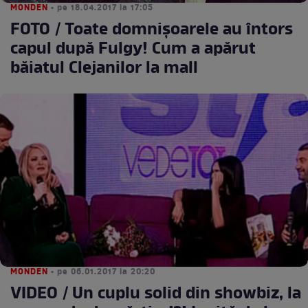
MONDEN
• pe 18.04.2017 la 17:05
FOTO / Toate domnișoarele au întors
capul după Fulgy! Cum a apărut
băiatul Clejanilor la mall
MONDEN
• pe 06.01.2017 la 20:20
VIDEO / Un cuplu solid din showbiz, la