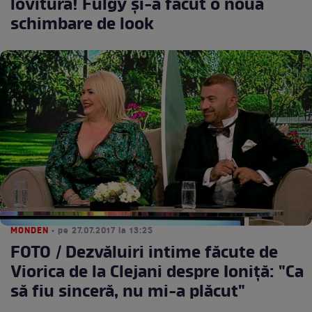
lovitura! Fulgy și-a făcut o nouă
schimbare de look
MONDEN
• pe 27.07.2017 la 13:25
FOTO / Dezvăluiri intime făcute de
Viorica de la Clejani despre Ioniţă: "Ca
să fiu sinceră, nu mi-a plăcut"