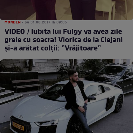
MONDEN
• pe 31.08.2017 la 09:05
VIDEO / Iubita lui Fulgy va avea zile
grele cu soacra! Viorica de la Clejani
și-a arătat colții: ”Vrăjitoare”