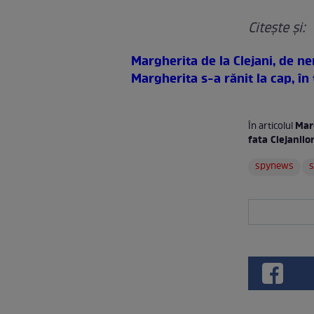
Citeşte şi:
Margherita de la Clejani, de n
Margherita s-a rănit la cap, în
Marg
În articolul
fata Clejanilo
spynews