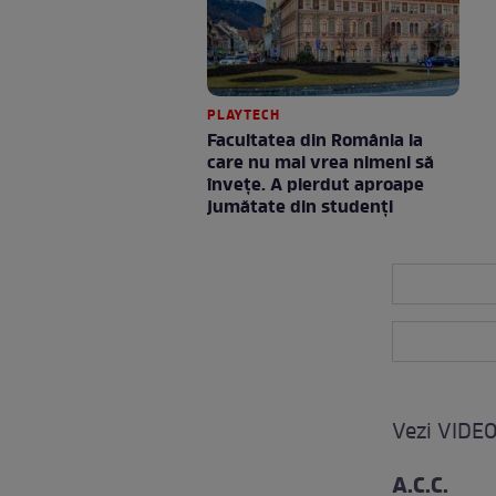
PLAYTECH
Facultatea din România la
care nu mai vrea nimeni să
înveţe. A pierdut aproape
jumătate din studenţi
Vezi VIDEO
A.C.C.