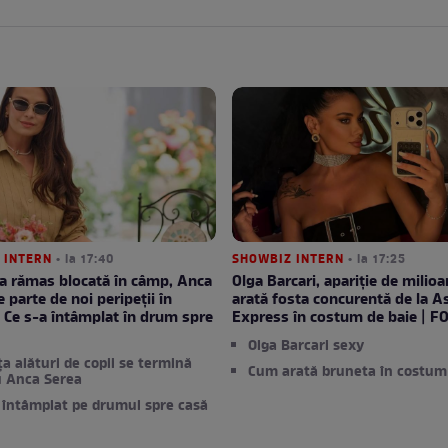
 INTERN
• la 17:40
SHOWBIZ INTERN
• la 17:25
a rămas blocată în câmp, Anca
Olga Barcari, apariție de milio
 parte de noi peripeții în
arată fosta concurentă de la A
 Ce s-a întâmplat în drum spre
Express în costum de baie | F
Olga Barcari sexy
a alături de copii se termină
Cum arată bruneta în costum
u Anca Serea
 întâmplat pe drumul spre casă