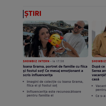
ȘTIRI
SHOWBIZ INTERN
• la 17:56
SHOWBIZ
Ioana Grama, portret de familie cu fiica
După ce 
și fostul soț! Ce mesaj emoționant a
Serea are
scris influencerița
vacanță!
casă
Imagini de colecție cu Ioana Grama,
fiica ei și fostul soț
Vacanț
pentr
Influencerița este recunoscătoare
pentru familia ei
Ce s-a