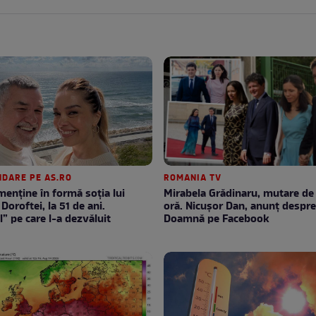
DARE PE AS.RO
ROMANIA TV
enţine în formă soţia lui
Mirabela Grădinaru, mutare de ultimă
Doroftei, la 51 de ani.
oră. Nicuşor Dan, anunţ despr
l” pe care l-a dezvăluit
Doamnă pe Facebook