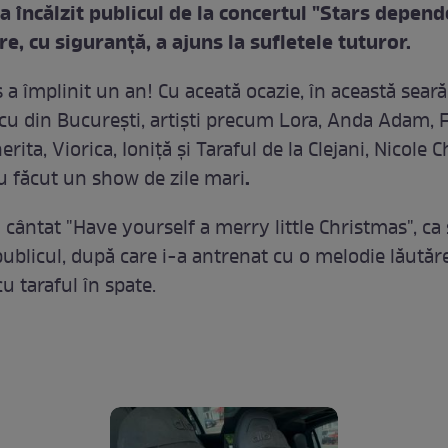
a încălzit publicul de la concertul "Stars depend
re, cu siguranţă, a ajuns la sufletele tuturor.
a împlinit un an! Cu aceată ocazie, în această seară,
u din Bucureşti, artişti precum Lora, Anda Adam, F
erita, Viorica, Ioniţă şi Taraful de la Clejani, Nicole C
.
 făcut un show de zile mari
 cântat "Have yourself a merry little Christmas", ca 
publicul, după care i-a antrenat cu o melodie lăutăr
cu taraful în spate.