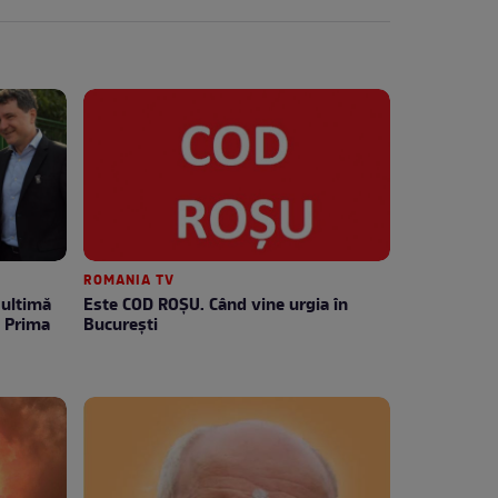
ROMANIA TV
Este COD ROŞU. Când vine urgia în
e Prima
Bucureşti