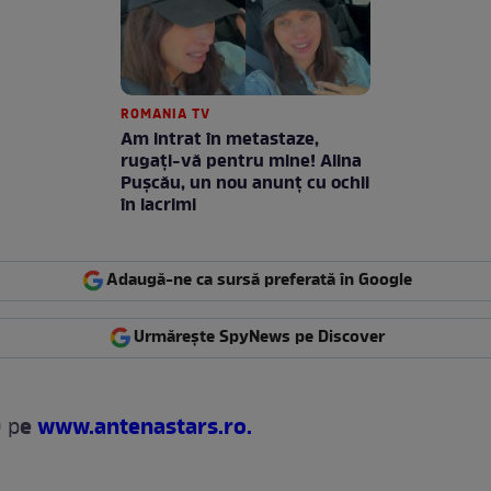
ROMANIA TV
Am intrat în metastaze,
rugaţi-vă pentru mine! Alina
Puşcău, un nou anunţ cu ochii
în lacrimi
Adaugă-ne ca sursă preferată în Google
Urmărește SpyNews pe Discover
e
www.antenastars.ro.
 p