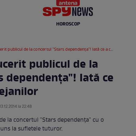
HOROSCOP
ublicul de la concertul "Stars dependenţa"! Iată ce a cântat fata Clejanilor
cerit publicul de la
s dependenţa"! Iată ce
ejanilor
13.12.2014 la 22:48
 de la concertul "Stars dependenţa" cu o
juns la sufletele tuturor.