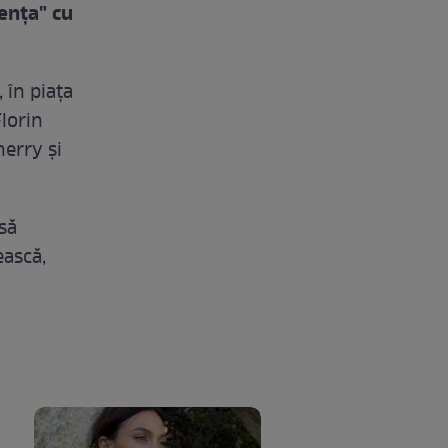
enţa" cu
 în piaţa
lorin
herry şi
să
ească,