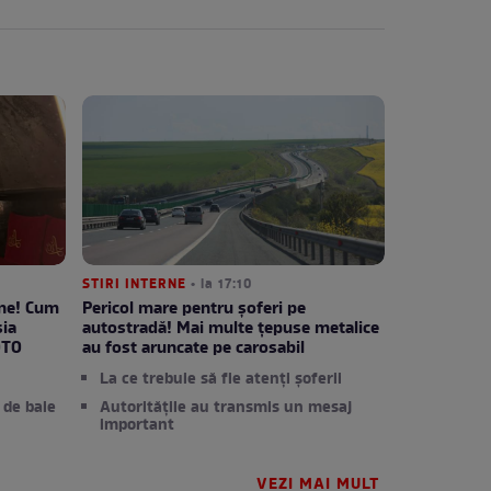
STIRI INTERNE
• la 17:10
ane! Cum
Pericol mare pentru șoferi pe
sia
autostradă! Mai multe țepuse metalice
OTO
au fost aruncate pe carosabil
La ce trebuie să fie atenți șoferii
 de baie
Autoritățile au transmis un mesaj
important
VEZI MAI MULT