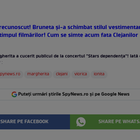
erecunoscut! Bruneta şi-a schimbat stilul vestimenta
 timpul filmărilor! Cum se simte acum fata Clejanilor
herita a cucerit publicul de la concertul "Stars dependenţa"! Iată 
r
:
spynews.ro
margherita
clejani
viorica
ionita
Puteți urmări știrile SpyNews.ro și pe Google News
SHARE PE FACEBOOK
SHARE PE WHATS