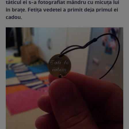
tăticul ei s-a fotografiat mândru cu micuţa lui
în braţe. Fetiţa vedetei a primit deja primul ei
cadou.