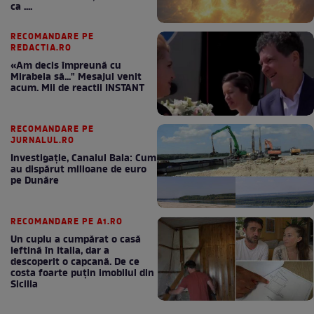
ca ....
RECOMANDARE PE
REDACTIA.RO
«Am decis împreună cu
Mirabela să..." Mesajul venit
acum. Mii de reactii INSTANT
RECOMANDARE PE
JURNALUL.RO
Investigație, Canalul Bala: Cum
au dispărut milioane de euro
pe Dunăre
RECOMANDARE PE A1.RO
Un cuplu a cumpărat o casă
ieftină în Italia, dar a
descoperit o capcană. De ce
costa foarte puțin imobilul din
Sicilia