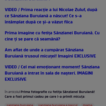
VIDEO / Prima reacţie a lui Nicolae Zuluf, după
ce Sânziana Buruiană a născut! Ce s-a
întâmplat după ce şi-a văzut fiica
Prima imagine cu fetița Sânzianei Buruiană. Cu
cine ți se pare că seamănă?
Am aflat de unde a cumpărat Sânziana
Buruiană trusoul micuţei! Imagini EXCLUSIVE
VIDEO / Cel mai emoţionant moment! Sânziana
Buruiană a intrat în sala de naşteri. IMAGINI
EXCLUSIVE
Prima fotografie cu fetiţa Sânzianei Buruiană!
În articolul
Care a fost primul cadou pe care l-a primit micuţa
:
sanziana buruiana
sanziana buruiana a nascut
mama