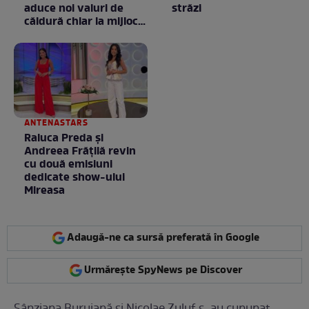
aduce noi valuri de
străzi
căldură chiar la mijlocul
toamnei
ANTENASTARS
Raluca Preda și
Andreea Frățilă revin
cu două emisiuni
dedicate show-ului
Mireasa
Adaugă-ne ca sursă preferată în Google
Urmărește SpyNews pe Discover