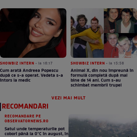
SHOWBIZ INTERN
• la 16:17
SHOWBIZ INTERN
• la 15:58
Cum arată Andreea Popescu
Animal X, din nou împreună în
după ce s-a operat. Vedeta s-a
formulă completă după mai
întors la medic
bine de 14 ani. Cum s-au
schimbat membrii trupei
VEZI MAI MULT
RECOMANDĂRI
RECOMANDARE PE
OBSERVATORNEWS.RO
Satul unde temperaturile pot
coborî până la 0°C în august, în