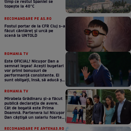
timp ce restul Spaniei se
topește la 40°C
RECOMANDARE PE AS.RO
Fostul portar de la CFR Cluj s-a
făcut cântăreţ şi urcă pe
scenă la UNTOLD
ROMANIA TV
Este OFICIAL! Nicușor Dan a
semnat legea! Acești bugetari
vor primi bonusuri de
performanță consistente. Ei
sunt obligați, însă, să aducă și
bani la bugetul de stat
ROMANIA TV
Mirabela Grădinaru și-a făcut
publică declarația de avere.
Cât de bogată este Prima
Doamnă. Partenera lui Nicușor
Dan câștigă un salariu foarte
bun în fiecare lună!
RECOMANDARE PE ANTENA3.RO