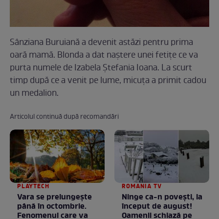
Sânziana Buruiană a devenit astăzi pentru prima
oară mamă. Blonda a dat naştere unei fetiţe ce va
purta numele de Izabela Ştefania Ioana. La scurt
timp după ce a venit pe lume, micuţa a primit cadou
un medalion.
Articolul continuă după recomandări
PLAYTECH
ROMANIA TV
Vara se prelungeşte
Ninge ca-n povești, la
până în octombrie.
început de august!
Fenomenul care va
Oamenii schiază pe