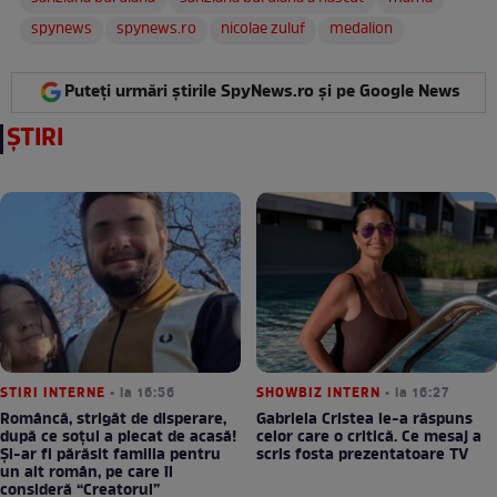
spynews
spynews.ro
nicolae zuluf
medalion
Puteți urmări știrile SpyNews.ro și pe Google News
ȘTIRI
STIRI INTERNE
• la 16:56
SHOWBIZ INTERN
• la 16:27
Româncă, strigăt de disperare,
Gabriela Cristea le-a răspuns
după ce soțul a plecat de acasă!
celor care o critică. Ce mesaj a
Și-ar fi părăsit familia pentru
scris fosta prezentatoare TV
un alt român, pe care îl
consideră “Creatorul”