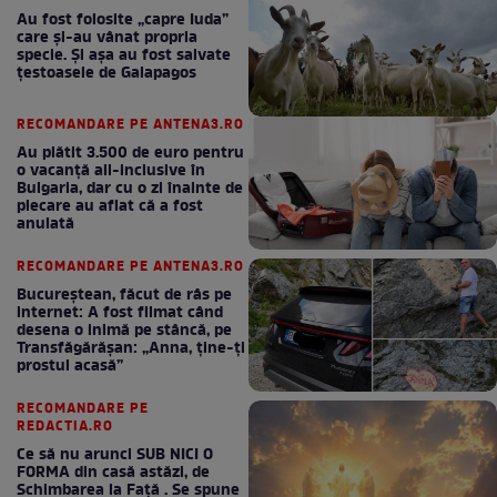
Au fost folosite „capre Iuda”
care și-au vânat propria
specie. Și așa au fost salvate
țestoasele de Galapagos
RECOMANDARE PE ANTENA3.RO
Au plătit 3.500 de euro pentru
o vacanță all-inclusive în
Bulgaria, dar cu o zi înainte de
plecare au aflat că a fost
anulată
RECOMANDARE PE ANTENA3.RO
Bucureștean, făcut de râs pe
internet: A fost filmat când
desena o inimă pe stâncă, pe
Transfăgărășan: „Anna, ține-ți
prostul acasă”
RECOMANDARE PE
REDACTIA.RO
Ce să nu arunci SUB NICI O
FORMA din casă astăzi, de
Schimbarea la Față . Se spune