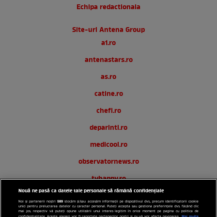
Echipa redactionala
Site-uri Antena Group
a1.ro
antenastars.ro
as.ro
catine.ro
chefi.ro
deparinti.ro
medicool.ro
observatornews.ro
tvhappy.ro
Nouă ne pasă ca datele tale personale să rămână confidențiale
useit.ro
589
Noi și partenerii noștri
stocăm și/sau accesăm informații pe dispozitivul dvs., precum identificatorii cookie
unici pentru prelucrarea datelor cu caracter personal. Puteți accepta sau gestiona preferințele dvs. făcând clic
zutv.ro
mai jos, respectiv vă puteți opune utilizării unui interes legitim în orice moment pe pagina cu politica de
Mai multe
confidențialitate. Aceste alegeri vor fi raportate partenerilor noștri și nu vă vor afecta navigarea.