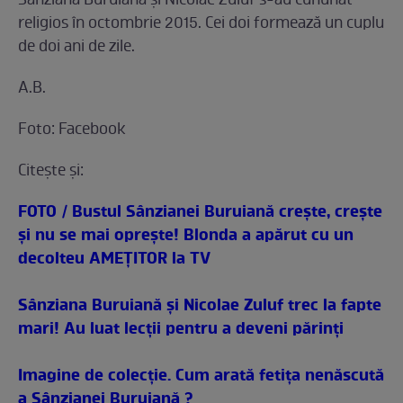
Sânziana Buruiană şi Nicolae Zuluf s-au cununat
religios în octombrie 2015. Cei doi formează un cuplu
de doi ani de zile.
A.B.
Foto: Facebook
Citeşte şi:
FOTO / Bustul Sânzianei Buruiană creşte, creşte
şi nu se mai opreşte! Blonda a apărut cu un
decolteu AMEŢITOR la TV
Sânziana Buruiană şi Nicolae Zuluf trec la fapte
mari! Au luat lecţii pentru a deveni părinţi
Imagine de colecţie. Cum arată fetiţa nenăscută
a Sânzianei Buruiană ?