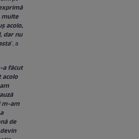
e exprimă
e multe
uș acolo,
, dar nu
asta
", a
-a făcut
t acolo
i-am
pauză
și m-am
 a
onă de
 devin