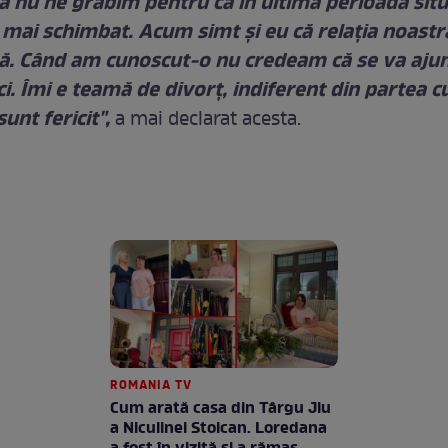
ă nu ne grăbim pentru că în ultima perioadă situ
 mai schimbat. Acum simt și eu că relația noastr
ă. Când am cunoscut-o nu credeam că se va aju
i. Îmi e teamă de divorț, indiferent din partea cu
nt fericit",
a mai declarat acesta.
ROMANIA TV
Cum arată casa din Târgu Jiu
a Niculinei Stoican. Loredana