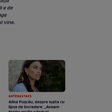
ația
ă e de
nge
i vine.
ANTENASTARS
Alina Pușcău, despre lupta cu
lipsa de încredere: „Aveam