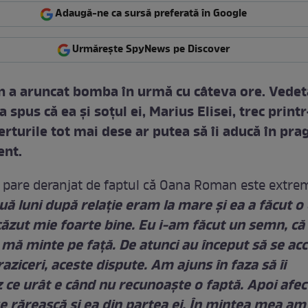
Adaugă-ne ca sursă preferată în Google
Urmărește SpyNews pe Discover
 a aruncat bomba în urmă cu câteva ore. Vedet
a spus că ea şi soţul ei, Marius Elisei, trec print
erturile tot mai dese ar putea să îi aducă în pra
ent.
i pare deranjat de faptul că Oana Roman este extre
uă luni după relație eram la mare și ea a făcut o
căzut mie foarte bine. Eu i-am făcut un semn, că
mă minte pe față. De atunci au început să se ac
aziceri, aceste dispute. Am ajuns în faza să îi
ce urât e când nu recunoaște o faptă. Apoi afec
e rărească și ea din partea ei. În mintea mea am