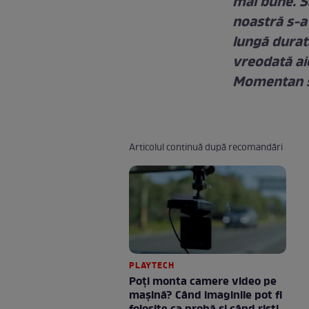
mai bune. S
noastră s-a
lungă durat
vreodată aic
Momentan su
Articolul continuă după recomandări
PLAYTECH
Poți monta camere video pe
mașină? Când imaginile pot fi