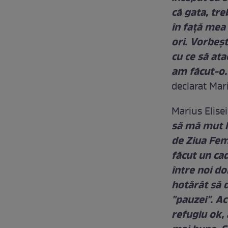
că gata, tre
în față mea 
ori. Vorbeșt
cu ce să at
am făcut-o. 
declarat Mar
Marius Elise
să mă mut la
de Ziua Feme
făcut un ca
între noi d
hotărât să 
"pauzei". A
refugiu ok, 