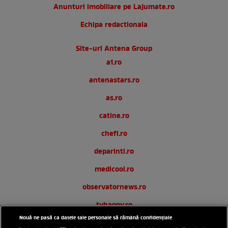
Anunturi imobiliare pe Lajumate.ro
Echipa redactionala
Site-uri Antena Group
a1.ro
antenastars.ro
as.ro
catine.ro
chefi.ro
deparinti.ro
medicool.ro
observatornews.ro
tvhappy.ro
Nouă ne pasă ca datele tale personale să rămână confidențiale
useit.ro