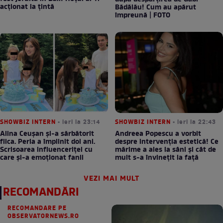
acționat la țintă
Bădălău! Cum au apărut
împreună | FOTO
SHOWBIZ INTERN
• ieri la 23:14
SHOWBIZ INTERN
• ieri la 22:43
Alina Ceușan și-a sărbătorit
Andreea Popescu a vorbit
fiica. Perla a împlinit doi ani.
despre intervenția estetică! Ce
Scrisoarea influenceriței cu
mărime a ales la sâni și cât de
care și-a emoționat fanii
mult s-a învinețit la față
VEZI MAI MULT
RECOMANDĂRI
RECOMANDARE PE
OBSERVATORNEWS.RO