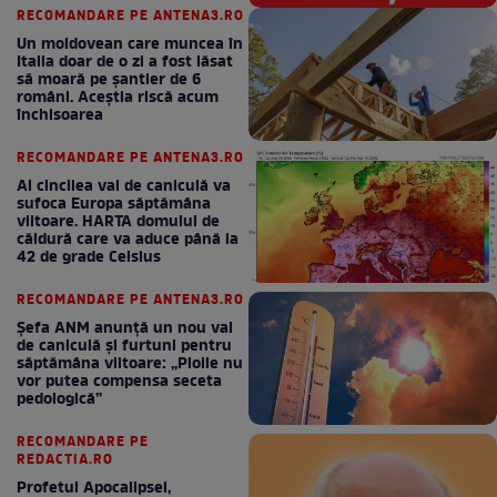
RECOMANDARE PE ANTENA3.RO
Un moldovean care muncea în
Italia doar de o zi a fost lăsat
să moară pe şantier de 6
români. Aceștia riscă acum
închisoarea
RECOMANDARE PE ANTENA3.RO
Al cincilea val de caniculă va
sufoca Europa săptămâna
viitoare. HARTA domului de
căldură care va aduce până la
42 de grade Celsius
RECOMANDARE PE ANTENA3.RO
Șefa ANM anunță un nou val
de caniculă și furtuni pentru
săptămâna viitoare: „Ploile nu
vor putea compensa seceta
pedologică”
RECOMANDARE PE
REDACTIA.RO
Profetul Apocalipsei,