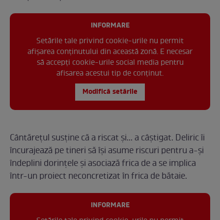
INFORMARE
Setările tale privind cookie-urile nu permit
afișarea conținutului din această zonă. E necesar
să accepți cookie-urile social media pentru
afisarea acestui tip de conținut.
Modifică setările
Cântărețul susține că a riscat și... a câștigat. Deliric îi
încurajează pe tineri să își asume riscuri pentru a-și
îndeplini dorințele și asociază frica de a se implica
într-un proiect neconcretizat în frica de bătaie.
INFORMARE