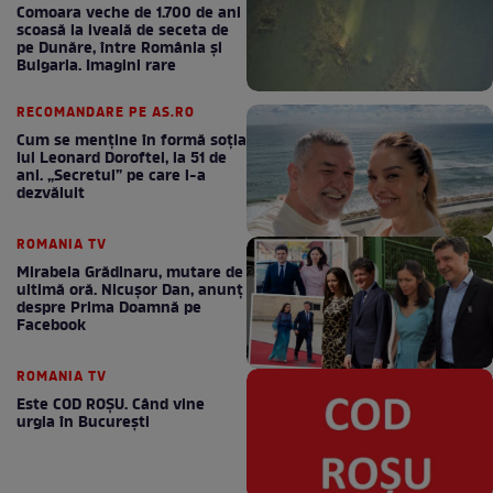
Comoara veche de 1.700 de ani
scoasă la iveală de seceta de
pe Dunăre, între România şi
Bulgaria. Imagini rare
RECOMANDARE PE AS.RO
Cum se menţine în formă soţia
lui Leonard Doroftei, la 51 de
ani. „Secretul” pe care l-a
dezvăluit
ROMANIA TV
Mirabela Grădinaru, mutare de
ultimă oră. Nicuşor Dan, anunţ
despre Prima Doamnă pe
Facebook
ROMANIA TV
Este COD ROŞU. Când vine
urgia în Bucureşti