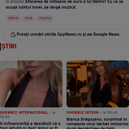
Afacerea de milioane de euro a lui Deliric! Cu ce se
În articolul
ocupă iubitul Innei, pe lângă muzică
:
deliric
inna
muzica
Puteți urmări știrile SpyNews.ro și pe Google News
ȘTIRI
SHOWBIZ INTERNATIONAL
• la
SHOWBIZ INTERN
• la 09:43
10:32
Bianca Drăgușanu, surprinsă în
O influenceriță a dezvăluit că a
compania unui bărbat misterios
fost jefuită în Bali! Hoțul ar fi
după despărțirea de Gabi