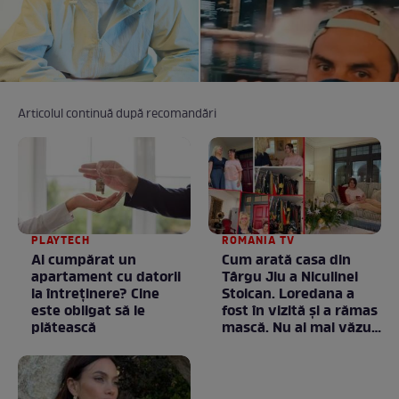
Articolul continuă după recomandări
PLAYTECH
ROMANIA TV
Ai cumpărat un
Cum arată casa din
apartament cu datorii
Târgu Jiu a Niculinei
la întreținere? Cine
Stoican. Loredana a
este obligat să le
fost în vizită și a rămas
plătească
mască. Nu ai mai văzut
la nimeni așa ceva:
Fără cuvinte / VIDEO