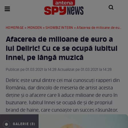
HOMEPAGE
»
MONDEN
»
SHOWBIZ INTERN
» Afacerea de milioane de euro a lui Deliric! Cu ce se ocupă iubitul Innei, pe lângă muzică
Afacerea de milioane de euro a
lui Deliric! Cu ce se ocupă iubitul
Innei, pe lângă muzică
Publicat pe 01.03.2021 la 14:28 Actualizat pe 01.03.2021 la 14:28
Deliric este unul dintre cei mai cunoscuți rapperi din
România, dar dincolo de meseria de artist acesta
deține și o afacere care îi aduce milioane de euro în
buzunare. Iubitul Innei se ocupă de și de propriul
brand de haine, care cunoaște un succes răsunător.
GALERIE (3)