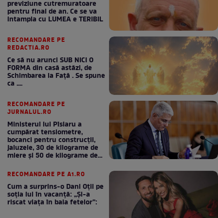
previziune cutremuratoare
pentru final de an. Ce se va
intampla cu LUMEA e TERIBIL
RECOMANDARE PE
REDACTIA.RO
Ce să nu arunci SUB NICI O
FORMA din casă astăzi, de
Schimbarea la Față . Se spune
ca ....
RECOMANDARE PE
JURNALUL.RO
Ministerul lui Pîslaru a
cumpărat tensiometre,
bocanci pentru construcții,
jaluzele, 30 de kilograme de
miere și 50 de kilograme de
cafea
RECOMANDARE PE A1.RO
Cum a surprins-o Dani Oțil pe
soția lui în vacanță: „Și-a
riscat viața în baia fetelor”: