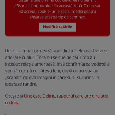
Setările tale privind cookie-urile nu permit
afișarea conținutului din această zonă. E necesar
să accepți cookie-urile social media pentru
afisarea acestui tip de conținut.
Modifică setările
Deliric și Inna formează unul dintre cele mai fresh și
adorate cupluri. Încă nu se știe de cât timp au
început relația amoroasă, însă confirmarea vedetei a
venit în urmă cu câteva luni, după ce aceștia au
„scăpat” câteva imagini în care sunt surprinși în
ipostaze tandre.
Citește și
Cine este Deliric, rapperul care are o relaţie
cu Inna