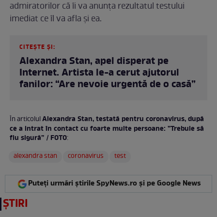
admiratorilor că îi va anunța rezultatul testului
imediat ce îl va afla și ea.
CITEȘTE ȘI:
Alexandra Stan, apel disperat pe
Internet. Artista le-a cerut ajutorul
fanilor: “Are nevoie urgentă de o casă”
Alexandra Stan, testată pentru coronavirus, după
În articolul
ce a intrat în contact cu foarte multe persoane: ”Trebuie să
fiu sigură” / FOTO
:
alexandra stan
coronavirus
test
Puteți urmări știrile SpyNews.ro și pe Google News
ȘTIRI