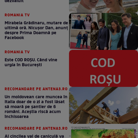
dezvăluit
ROMANIA TV
Mirabela Grădinaru, mutare de
ultimă oră. Nicuşor Dan, anunţ
despre Prima Doamnă pe
Facebook
ROMANIA TV
Este COD ROŞU. Când vine
urgia în Bucureşti
RECOMANDARE PE ANTENA3.RO
Un moldovean care muncea în
Italia doar de o zi a fost lăsat
să moară pe şantier de 6
români. Aceștia riscă acum
închisoarea
RECOMANDARE PE ANTENA3.RO
Al cincilea val de caniculă va