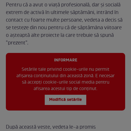
Pentru că a avut o viață profesională, dar și socială
extrem de activă în ultimele săptămâni, intrând în
contact cu foarte multe persoane, vedeta a decis să
se testeze din nou pentru că de săptămâna viitoare
o așteaptă alte proiecte la care trebuie să spună
”prezent”.
INFORMARE
Setările tale privind cookie-urile nu permit
afișarea conținutului din această zonă. E necesar
să accepți cookie-urile social media pentru
afisarea acestui tip de conținut.
Modifică setările
După această veste, vedeta le-a promis