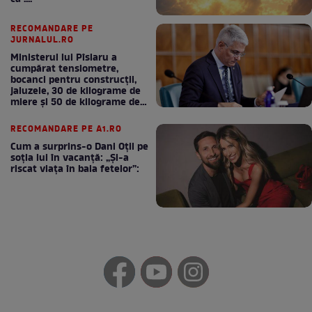
RECOMANDARE PE
JURNALUL.RO
Ministerul lui Pîslaru a
cumpărat tensiometre,
bocanci pentru construcții,
jaluzele, 30 de kilograme de
miere și 50 de kilograme de
cafea
RECOMANDARE PE A1.RO
Cum a surprins-o Dani Oțil pe
soția lui în vacanță: „Și-a
riscat viața în baia fetelor”: