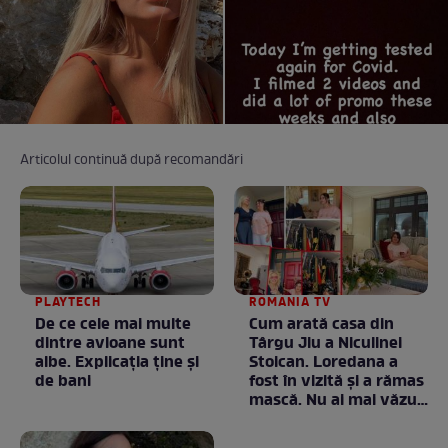
Articolul continuă după recomandări
PLAYTECH
ROMANIA TV
De ce cele mai multe
Cum arată casa din
dintre avioane sunt
Târgu Jiu a Niculinei
albe. Explicația ține și
Stoican. Loredana a
de bani
fost în vizită și a rămas
mască. Nu ai mai văzut
la nimeni așa ceva:
Fără cuvinte / VIDEO