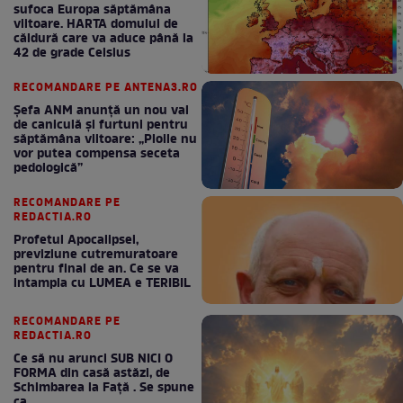
sufoca Europa săptămâna
viitoare. HARTA domului de
căldură care va aduce până la
42 de grade Celsius
RECOMANDARE PE ANTENA3.RO
Șefa ANM anunță un nou val
de caniculă și furtuni pentru
săptămâna viitoare: „Ploile nu
vor putea compensa seceta
pedologică”
RECOMANDARE PE
REDACTIA.RO
Profetul Apocalipsei,
previziune cutremuratoare
pentru final de an. Ce se va
intampla cu LUMEA e TERIBIL
RECOMANDARE PE
REDACTIA.RO
Ce să nu arunci SUB NICI O
FORMA din casă astăzi, de
Schimbarea la Față . Se spune
ca ....