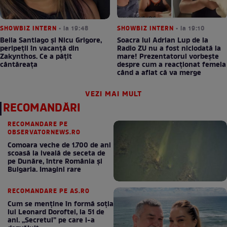
SHOWBIZ INTERN
• la 19:48
SHOWBIZ INTERN
• la 19:10
Bella Santiago și Nicu Grigore,
Soacra lui Adrian Lup de la
peripeții în vacanță din
Radio ZU nu a fost niciodată la
Zakynthos. Ce a pățit
mare! Prezentatorul vorbește
cântăreața
despre cum a reacționat femeia
când a aflat că va merge
VEZI MAI MULT
RECOMANDĂRI
RECOMANDARE PE
OBSERVATORNEWS.RO
Comoara veche de 1.700 de ani
scoasă la iveală de seceta de
pe Dunăre, între România şi
Bulgaria. Imagini rare
RECOMANDARE PE AS.RO
Cum se menţine în formă soţia
lui Leonard Doroftei, la 51 de
ani. „Secretul” pe care l-a