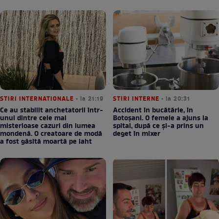
STIRI INTERNATIONALE
• la 21:19
STIRI INTERNE
• la 20:31
Ce au stabilit anchetatorii într-
Accident în bucătărie, în
unul dintre cele mai
Botoșani. O femeie a ajuns la
misterioase cazuri din lumea
spital, după ce și-a prins un
mondenă. O creatoare de modă
deget în mixer
a fost găsită moartă pe iaht