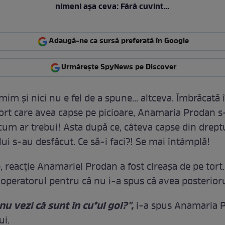
nimeni așa ceva: Fără cuvinte
/ VIDEO
Adaugă-ne ca sursă preferată în Google
Urmărește SpyNews pe Discover
im şi nici nu e fel de a spune... altceva. Îmbrăcată
rt care avea capse pe picioare, Anamaria Prodan s-
cum ar trebui! Asta după ce, câteva capse din drept
ui s-au desfăcut. Ce să-i faci?! Se mai întâmplă!
, reacţie Anamariei Prodan a fost cireaşa de pe tort
 operatorul pentru că nu i-a spus că avea posterioru
 nu vezi că sunt în cu*ul gol?",
i-a spus Anamaria 
ui.