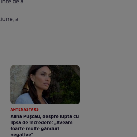
inte de a
ziune, a
ANTENASTARS
Alina Pușcău, despre lupta cu
lipsa de încredere: „Aveam
foarte multe gânduri
negative”