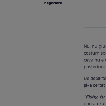
negociere
Nu, nu glum
costum spo
ceva nu e 
posteriorul
De departe
şi-a certat
"Fishy, tu
operatorul