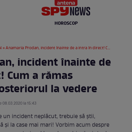
HOROSCOP
N
» Anamaria Prodan, incident înainte de a intra în direct! Cum a rămas impresara cu posteriorul la vedere
n, incident înainte de
ct! Cum a rămas
steriorul la vedere
e 08.03.2020 la 15:43
 un incident neplăcut, trebuie să ştii,
plă şi la case mai mari! Vorbim acum despre