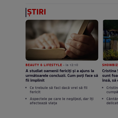
ȘTIRI
BEAUTY & LIFESTYLE
• la 12:10
SHOWBIZ
A studiat oamenii fericiți și a ajuns la
Cristina
următoarele concluzii. Cum poți face să
sunt foa
fii împlinit
însă, să
Ce trebuie să faci dacă vrei să fii
Cristi
fericit
cumpă
Aspectele pe care le neglijezi, dar îți
Cântăr
afectează viața
delica