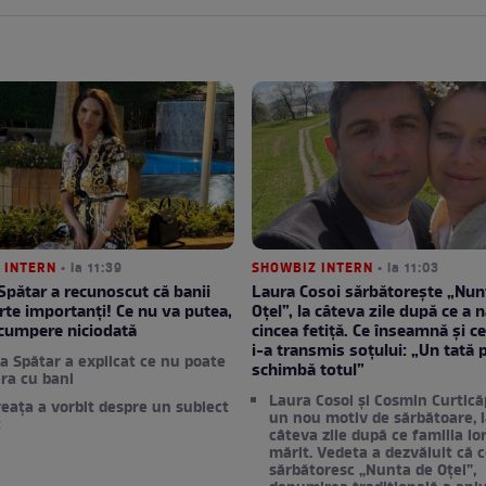
 INTERN
• la 11:39
SHOWBIZ INTERN
• la 11:03
 Spătar a recunoscut că banii
Laura Cosoi sărbătorește „Nun
rte importanți! Ce nu va putea,
Oțel”, la câteva zile după ce a 
 cumpere niciodată
cincea fetiță. Ce înseamnă și c
i-a transmis soțului: „Un tată 
na Spătar a explicat ce nu poate
schimbă totul”
ra cu bani
Laura Cosoi și Cosmin Curtic
eața a vorbit despre un subiect
un nou motiv de sărbătoare, 
t
câteva zile după ce familia lo
mărit. Vedeta a dezvăluit că c
sărbătoresc „Nunta de Oțel”,