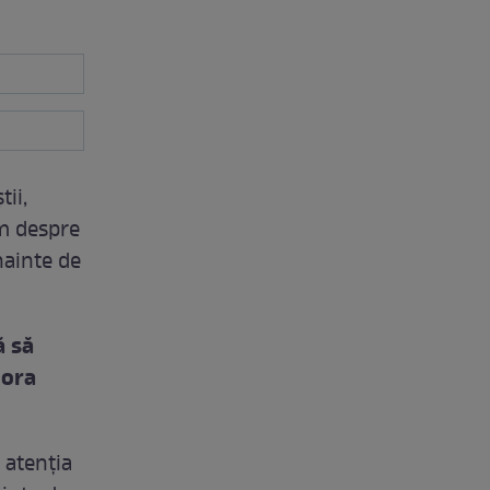
ii,
um despre
nainte de
ă să
 ora
 atenţia