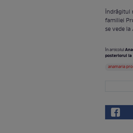
Îndrăgitul
familiei P
se vede la 
Ana
În articolul
posteriorul la
anamaria pr