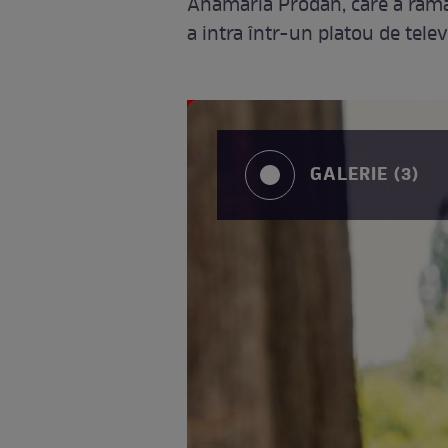
Anamaria Prodan, care a rămas
a intra într-un platou de tele
GALERIE (3)