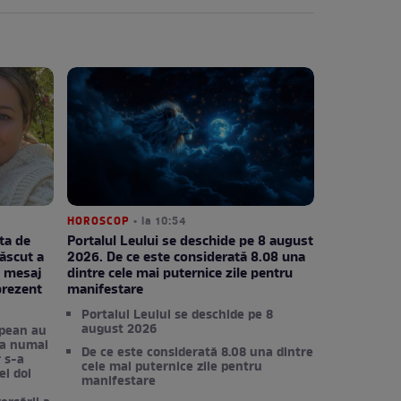
HOROSCOP
• la 10:54
ta de
Portalul Leului se deschide pe 8 august
născut a
2026. De ce este considerată 8.08 una
e mesaj
dintre cele mai puternice zile pentru
prezent
manifestare
Portalul Leului se deschide pe 8
august 2026
ăpean au
la numai
De ce este considerată 8.08 una dintre
r s-a
cele mai puternice zile pentru
ei doi
manifestare