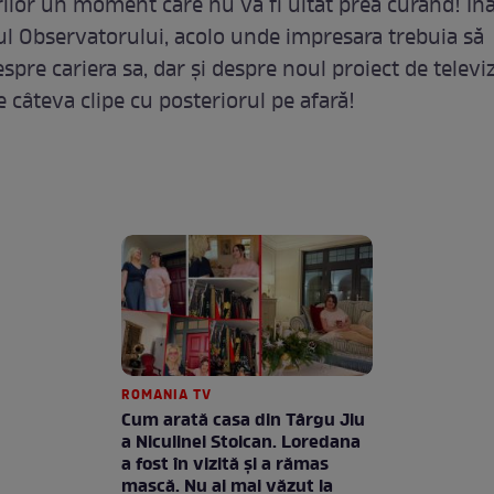
rilor un moment care nu va fi uitat prea curând! Îna
oul Observatorului, acolo unde impresara trebuia să
pre cariera sa, dar şi despre noul proiect de televi
 câteva clipe cu posteriorul pe afară!
ROMANIA TV
Cum arată casa din Târgu Jiu
a Niculinei Stoican. Loredana
a fost în vizită și a rămas
mască. Nu ai mai văzut la