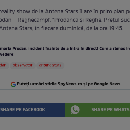
 reality show de la Antena Stars îi are în prim plan
rodan – Reghecampf, “Prodanca și Reghe. Prețul succ
Antena Stars, în fiecare duminică, de la ora 19:45.
maria Prodan, incident înainte de a intra în direct! Cum a rămas i
 vedere
:
odan
observator
antena stars
Puteți urmări știrile SpyNews.ro și pe Google News
SHARE PE FACEBOOK
SHARE PE WHATS