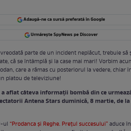
Adaugă-ne ca sursă preferată în Google
Urmărește SpyNews pe Discover
vreodată parte de un incident neplăcut, trebuie să şt
oate, că se întâmplă şi la case mai mari! Vorbim ac
dan, care a rămas cu posteriorul la vedere, chiar î
un platou de televiziune!
a aflat câteva informaţii bombă din ce urmeaz
ectatorii Antena Stars duminică, 8 martie, de la
w-ul
“Prodanca și Reghe. Prețul succesului”
aduce în