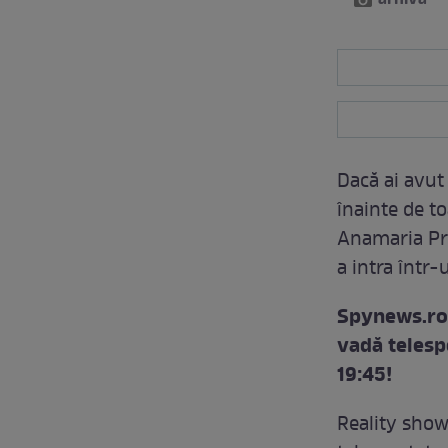
arhivă
Dacă ai avut 
înainte de t
Anamaria Pro
a intra într-
Spynews.ro 
vadă telesp
19:45!
Reality sho