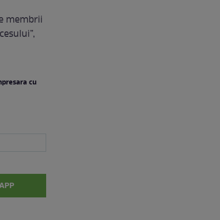
 pe membrii
esului”,
mpresara cu
APP