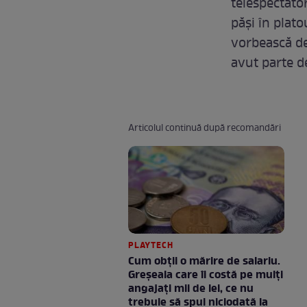
telespectato
păşi în plat
vorbească des
avut parte de
Articolul continuă după recomandări
PLAYTECH
Cum obții o mărire de salariu.
Greșeala care îi costă pe mulți
angajați mii de lei, ce nu
trebuie să spui niciodată la