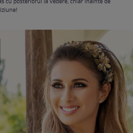
 cu posteriorul la vedere, chiar înainte de
viziune!