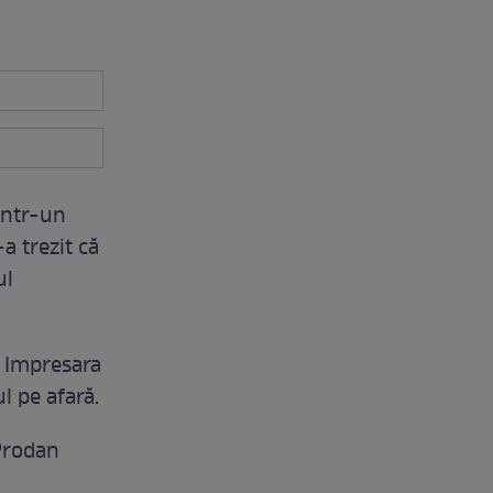
 într-un
a trezit că
ul
. Impresara
l pe afară.
Prodan