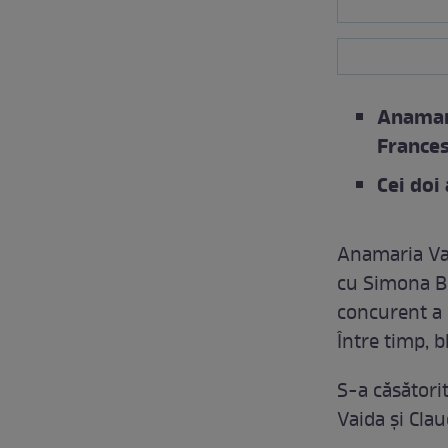
Anamari
Frances
Cei doi
Anamaria Vai
cu Simona But
concurent a c
Între timp, b
S-a căsători
Vaida și Cla