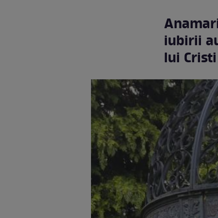
Anamaria
iubirii 
lui Cris