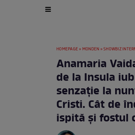
HOMEPAGE
»
MONDEN
»
SHOWBIZ INTER
Anamaria Vaida
de la Insula iub
senzație la nunt
Cristi. Cât de î
ispită și fostul