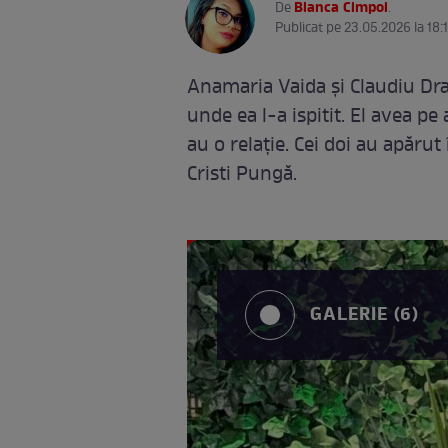
Bianca Cimpoi
De
.
Publicat pe 23.05.2026 la 18:
Anamaria Vaida și Claudiu Drag
unde ea l-a ispitit. El avea pe
au o relație. Cei doi au apăru
Cristi Pungă.
GALERIE (6)