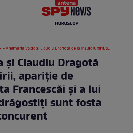
HOROSCOP
N
» Anamaria Vaida și Claudiu Dragotă de la Insula iubirii, apariție de senzație la nunta Francescăi și a lui Cristi. Cât de îndrăgostiți sunt fosta ispită și fostul concurent
 și Claudiu Dragotă
irii, apariție de
a Francescăi și a lui
ndrăgostiți sunt fosta
 concurent