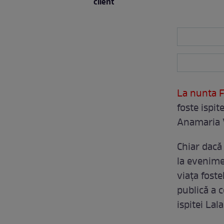
client
La nunta F
foste ispit
Anamaria V
Chiar dacă
la evenime
viața foste
publică a 
ispitei Lala