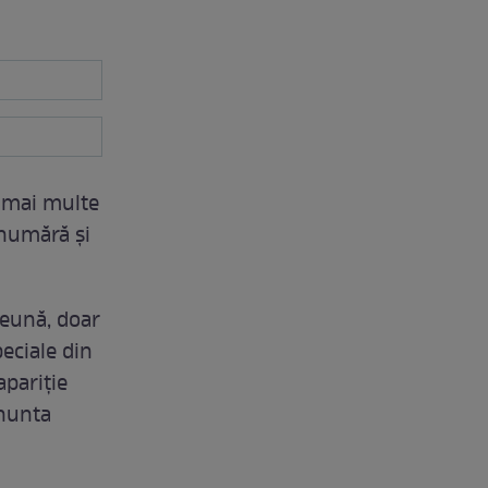
ți mai multe
e numără și
reună, doar
eciale din
apariție
 nunta