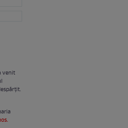
a venit
ul
espărțit.
maria
mos.