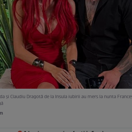
a și Claudiu Dragotă de la Insula iubirii au mers la nunta Frances
gă
am