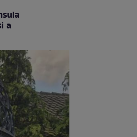
nsula
i a