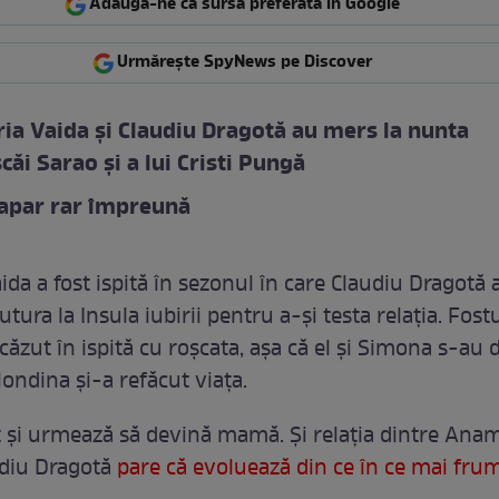
Adaugă-ne ca sursă preferată în Google
Urmărește SpyNews pe Discover
a Vaida și Claudiu Dragotă au mers la nunta
căi Sarao și a lui Cristi Pungă
 apar rar împreună
da a fost ispită în sezonul în care Claudiu Dragotă 
ura la Insula iubirii pentru a-și testa relația. Fost
ăzut în ispită cu roșcata, așa că el și Simona s-au d
londina și-a refăcut viața.
t și urmează să devină mamă. Și relația dintre Ana
udiu Dragotă
pare că evoluează din ce în ce mai fru