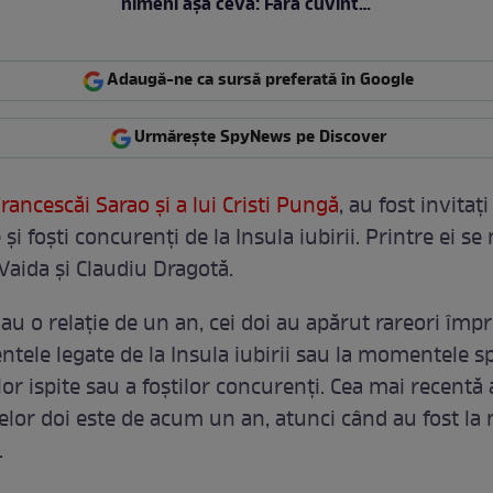
nimeni așa ceva: Fără cuvinte
/ VIDEO
Adaugă-ne ca sursă preferată în Google
Urmărește SpyNews pe Discover
rancescăi Sarao și a lui Cristi Pungă
, au fost invita
e și foști concurenți de la Insula iubirii. Printre ei s
aida și Claudiu Dragotă.
 au o relație de un an, cei doi au apărut rareori împ
ntele legate de la Insula iubirii sau la momentele sp
lor ispite sau a foștilor concurenți. Cea mai recentă 
celor doi este de acum un an, atunci când au fost la
.