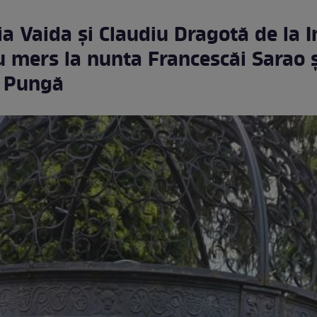
 Vaida și Claudiu Dragotă de la I
au mers la nunta Francescăi Sarao ș
ti Pungă