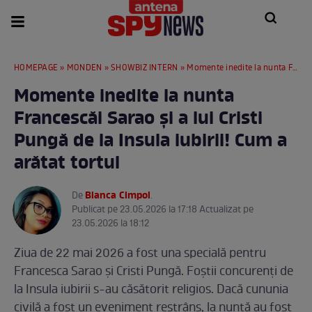
HOMEPAGE
»
MONDEN
»
SHOWBIZ INTERN
» Momente inedite la nunta Francescăi Sarao și a lui Cristi Pungă de la Insula iubirii! Cum a arătat tortul
Momente inedite la nunta
Francescăi Sarao și a lui Cristi
Pungă de la Insula iubirii! Cum a
arătat tortul
Bianca Cimpoi
De
.
Publicat pe 23.05.2026 la 17:18 Actualizat pe
23.05.2026 la 18:12
Ziua de 22 mai 2026 a fost una specială pentru
Francesca Sarao și Cristi Pungă. Foștii concurenți de
la Insula iubirii s-au căsătorit religios. Dacă cununia
civilă a fost un eveniment restrâns, la nuntă au fost