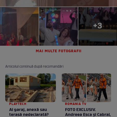
+3
MAI MULTE FOTOGRAFII
Articolul continuă după recomandări
PLAYTECH
ROMANIA TV
Ai garaj, anexă sau
FOTO EXCLUSIV.
terasă nedeclarată?
Andreea Esca şi Cabral,