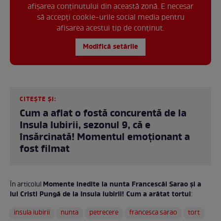
afișarea conținutului din această zonă. E necesar
să accepți cookie-urile social media pentru
afisarea acestui tip de conținut.
Modifică setările
CITEȘTE ȘI:
Cum a aflat o fostă concurentă de la
Insula Iubirii, sezonul 9, că e
însărcinată! Momentul emoționant a
fost filmat
Momente inedite la nunta Francescăi Sarao și a
În articolul
lui Cristi Pungă de la Insula iubirii! Cum a arătat tortul
:
insula iubirii
nunta
petrecere
francesca sarao
tort