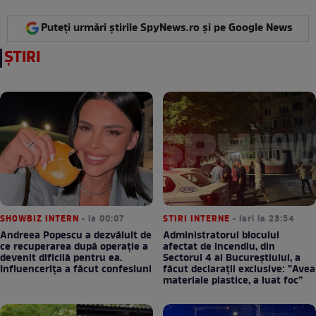
Puteți urmări știrile SpyNews.ro și pe Google News
ȘTIRI
SHOWBIZ INTERN
• la 00:07
STIRI INTERNE
• ieri la 23:54
Andreea Popescu a dezvăluit de
Administratorul blocului
ce recuperarea după operație a
afectat de incendiu, din
devenit dificilă pentru ea.
Sectorul 4 al Bucureștiului, a
Influencerița a făcut confesiuni
făcut declarații exclusive: ”Avea
materiale plastice, a luat foc”