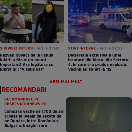
SHOWBIZ INTERN
• ieri la 23:46
STIRI INTERNE
• ieri la 22:51
Răzvan Kovacs de la Insula
Declarația exclusivă a unei
Iubirii a făcut un anunț
locatare din blocul din Sectorul
important! Are legătura cu
4, în care s-a produs explozia.
iubita lui: "A spus da!"
Vecinii au sunat la 112
VEZI MAI MULT
RECOMANDĂRI
RECOMANDARE PE
OBSERVATORNEWS.RO
Comoara veche de 1.700 de ani
scoasă la iveală de seceta de
pe Dunăre, între România şi
Bulgaria. Imagini rare