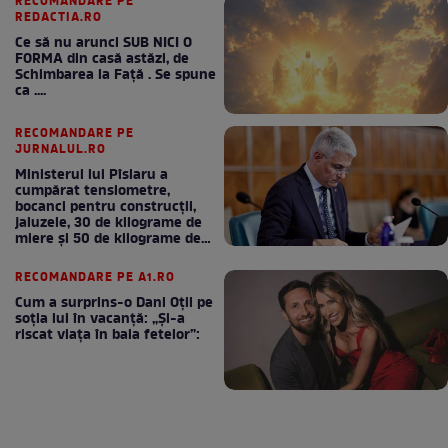
RECOMANDARE PE
REDACTIA.RO
Ce să nu arunci SUB NICI O
FORMA din casă astăzi, de
Schimbarea la Față . Se spune
ca ....
RECOMANDARE PE
JURNALUL.RO
Ministerul lui Pîslaru a
cumpărat tensiometre,
bocanci pentru construcții,
jaluzele, 30 de kilograme de
miere și 50 de kilograme de
cafea
RECOMANDARE PE A1.RO
Cum a surprins-o Dani Oțil pe
soția lui în vacanță: „Și-a
riscat viața în baia fetelor”: