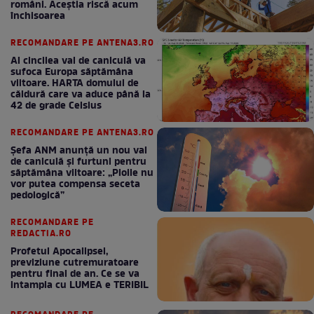
români. Aceștia riscă acum
închisoarea
RECOMANDARE PE ANTENA3.RO
Al cincilea val de caniculă va
sufoca Europa săptămâna
viitoare. HARTA domului de
căldură care va aduce până la
42 de grade Celsius
RECOMANDARE PE ANTENA3.RO
Șefa ANM anunță un nou val
de caniculă și furtuni pentru
săptămâna viitoare: „Ploile nu
vor putea compensa seceta
pedologică”
RECOMANDARE PE
REDACTIA.RO
Profetul Apocalipsei,
previziune cutremuratoare
pentru final de an. Ce se va
intampla cu LUMEA e TERIBIL