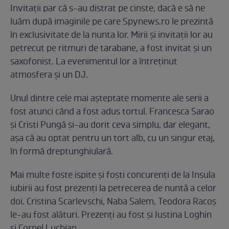
Invitații par că s-au distrat pe cinste, dacă e să ne
luăm după imaginile pe care Spynews.ro le prezintă
în exclusivitate de la nunta lor. Mirii și invitații lor au
petrecut pe ritmuri de tarabane, a fost invitat și un
saxofonist. La evenimentul lor a întreținut
atmosfera și un DJ.
Unul dintre cele mai așteptate momente ale serii a
fost atunci când a fost adus tortul. Francesca Sarao
și Cristi Pungă și-au dorit ceva simplu, dar elegant,
așa că au optat pentru un tort alb, cu un singur etaj,
în formă dreptunghiulară.
Mai multe foste ispite și foști concurenți de la Insula
iubirii au fost prezenți la petrecerea de nuntă a celor
doi. Cristina Scarlevschi, Naba Salem, Teodora Racoș
le-au fost alături. Prezenți au fost și Iustina Loghin
și Cornel Luchian.