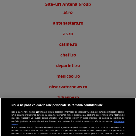
Site-uri Antena Group
a1.ro
antenastars.ro
as.ro
catine.ro
chefi.ro
deparinti.ro
medicool.ro
observatornews.ro
tvhappy.ro
Nouă ne pasă ca datele tale personale să rămână confidențiale
useit.ro
589
Noi și partenerii noștri
stocăm și/sau accesăm informații pe dispozitivul dvs., precum identificatorii cookie
unici pentru prelucrarea datelor cu caracter personal. Puteți accepta sau gestiona preferințele dvs. făcând clic
zutv.ro
mai jos, respectiv vă puteți opune utilizării unui interes legitim în orice moment pe pagina cu politica de
Mai multe
confidențialitate. Aceste alegeri vor fi raportate partenerilor noștri și nu vă vor afecta navigarea.
detalii
Noi si partenerii nostri (retelele de socializare si agentiile de publicitate partenere, precum si furnizorii nostri de
Trends AntenaPLAY
servicii de date analitice) prelucram date pentru a permite website-ului sa functioneze, pentru a personaliza
continutul si anunturile publicitare afisate in functie de interesele si/sau profilul dvs., pentru a va oferi