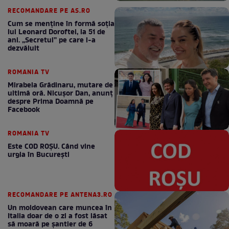
RECOMANDARE PE AS.RO
Cum se menţine în formă soţia
lui Leonard Doroftei, la 51 de
ani. „Secretul” pe care l-a
dezvăluit
ROMANIA TV
Mirabela Grădinaru, mutare de
ultimă oră. Nicuşor Dan, anunţ
despre Prima Doamnă pe
Facebook
ROMANIA TV
Este COD ROŞU. Când vine
urgia în Bucureşti
RECOMANDARE PE ANTENA3.RO
Un moldovean care muncea în
Italia doar de o zi a fost lăsat
să moară pe şantier de 6