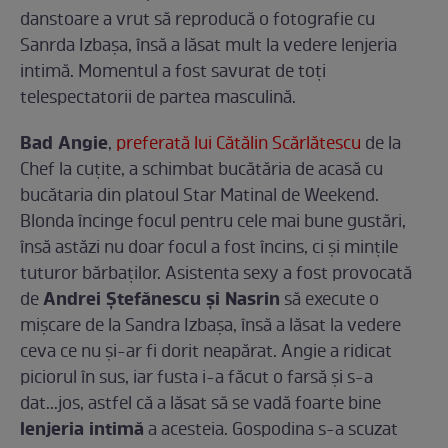
danstoare a vrut să reproducă o fotografie cu
Sanrda Izbaşa, însă a lăsat mult la vedere lenjeria
intimă. Momentul a fost savurat de toţi
telespectatorii de partea masculină.
Bad Angie
,
preferată lui Cătălin Scărlătescu
de la
Chef la cuţite, a schimbat bucătăria de acasă cu
bucătaria din platoul Star Matinal de Weekend.
Blonda încinge focul pentru cele mai bune gustări,
însă astăzi nu doar focul a fost încins, ci şi minţile
tuturor bărbaţilor. Asistenta sexy a fost provocată
Andrei Ştefănescu şi Nasrin
de
să execute o
mişcare de la Sandra Izbaşa, însă a lăsat la vedere
ceva ce nu şi-ar fi dorit neapărat. Angie a ridicat
piciorul în sus, iar fusta i-a făcut o farsă şi s-a
dat...jos, astfel că a lăsat să se vadă foarte bine
lenjeria intimă
a acesteia. Gospodina s-a scuzat