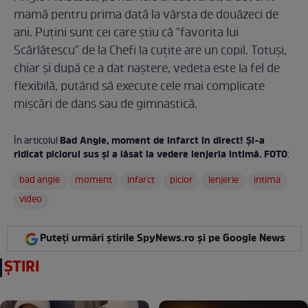
mamă pentru prima dată la vârsta de douăzeci de
ani. Puţini sunt cei care ştiu că "favorita lui
Scărlătescu" de la Chefi la cuţite are un copil. Totuşi,
chiar şi după ce a dat naştere, vedeta este la fel de
flexibilă, putând să execute cele mai complicate
mişcări de dans sau de gimnastică.
Bad Angie, moment de infarct în direct! Și-a
În articolul
ridicat piciorul sus și a lăsat la vedere lenjeria intimă. FOTO
:
bad angie
moment
infarct
picior
lenjerie
intima
video
Puteți urmări știrile SpyNews.ro și pe Google News
ȘTIRI