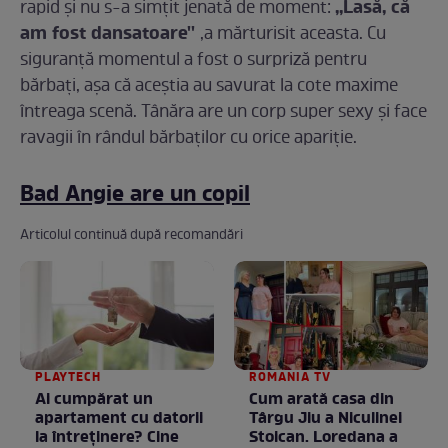
,,Lasă, că
rapid şi nu s-a simţit jenată de moment:
am fost dansatoare''
,a mărturisit aceasta. Cu
siguranţă momentul a fost o surpriză pentru
bărbaţi, aşa că aceştia au savurat la cote maxime
întreaga scenă. Tânăra are un corp super sexy şi face
ravagii în rândul bărbaţilor cu orice apariţie.
Bad Angie are un copil
Articolul continuă după recomandări
PLAYTECH
ROMANIA TV
Ai cumpărat un
Cum arată casa din
apartament cu datorii
Târgu Jiu a Niculinei
la întreținere? Cine
Stoican. Loredana a