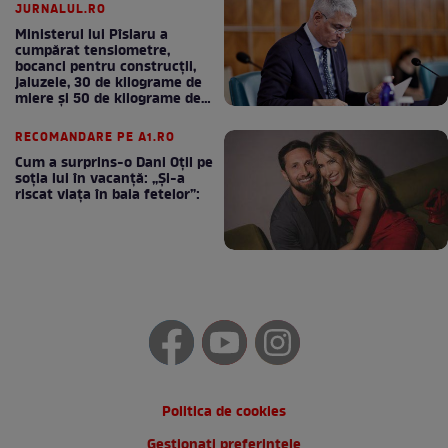
JURNALUL.RO
Ministerul lui Pîslaru a
cumpărat tensiometre,
bocanci pentru construcții,
jaluzele, 30 de kilograme de
miere și 50 de kilograme de
cafea
RECOMANDARE PE A1.RO
Cum a surprins-o Dani Oțil pe
soția lui în vacanță: „Și-a
riscat viața în baia fetelor”:
Politica de cookies
Gestionați preferințele