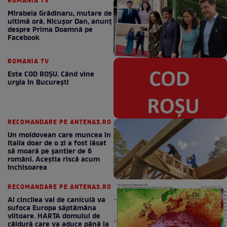
ROMANIA TV
Mirabela Grădinaru, mutare de
ultimă oră. Nicuşor Dan, anunţ
despre Prima Doamnă pe
Facebook
ROMANIA TV
Este COD ROŞU. Când vine
urgia în Bucureşti
RECOMANDARE PE ANTENA3.RO
Un moldovean care muncea în
Italia doar de o zi a fost lăsat
să moară pe şantier de 6
români. Aceștia riscă acum
închisoarea
RECOMANDARE PE ANTENA3.RO
Al cincilea val de caniculă va
sufoca Europa săptămâna
viitoare. HARTA domului de
căldură care va aduce până la