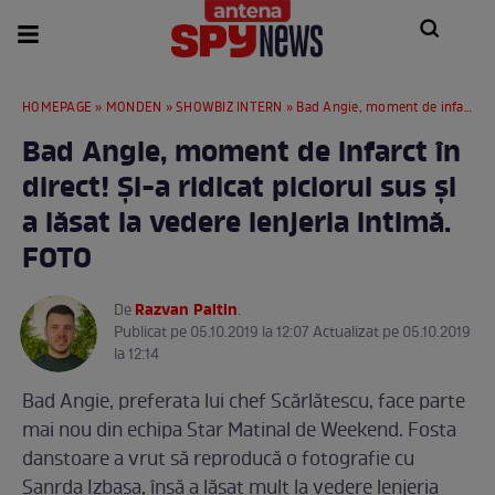
HOMEPAGE
»
MONDEN
»
SHOWBIZ INTERN
» Bad Angie, moment de infarct în direct! Și-a ridicat piciorul sus și a lăsat la vedere lenjeria intimă. FOTO
Bad Angie, moment de infarct în
direct! Și-a ridicat piciorul sus și
a lăsat la vedere lenjeria intimă.
FOTO
Razvan Paltin
De
.
Publicat pe 05.10.2019 la 12:07 Actualizat pe 05.10.2019
la 12:14
Bad Angie, preferata lui chef Scărlătescu, face parte
mai nou din echipa Star Matinal de Weekend. Fosta
danstoare a vrut să reproducă o fotografie cu
Sanrda Izbaşa, însă a lăsat mult la vedere lenjeria