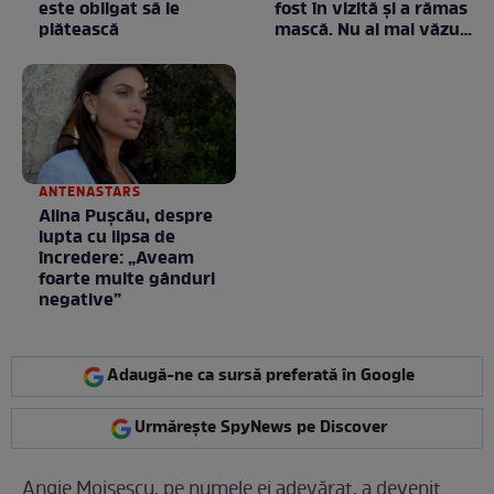
este obligat să le
fost în vizită și a rămas
plătească
mască. Nu ai mai văzut
la nimeni așa ceva:
Fără cuvinte / VIDEO
ANTENASTARS
Alina Pușcău, despre
lupta cu lipsa de
încredere: „Aveam
foarte multe gânduri
negative”
Adaugă-ne ca sursă preferată în Google
Urmărește SpyNews pe Discover
Angie Moisescu, pe numele ei adevărat, a devenit