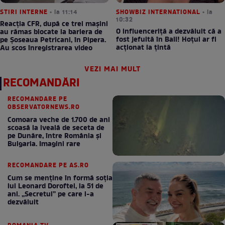
STIRI INTERNE
• la 11:14
SHOWBIZ INTERNATIONAL
• la
10:32
Reacția CFR, după ce trei mașini
O influenceriță a dezvăluit că a
au rămas blocate la bariera de
fost jefuită în Bali! Hoțul ar fi
pe Șoseaua Petricani, în Pipera.
acționat la țintă
Au scos înregistrarea video
VEZI MAI MULT
RECOMANDĂRI
RECOMANDARE PE
OBSERVATORNEWS.RO
Comoara veche de 1.700 de ani
scoasă la iveală de seceta de
pe Dunăre, între România şi
Bulgaria. Imagini rare
RECOMANDARE PE AS.RO
Cum se menţine în formă soţia
lui Leonard Doroftei, la 51 de
ani. „Secretul” pe care l-a
dezvăluit