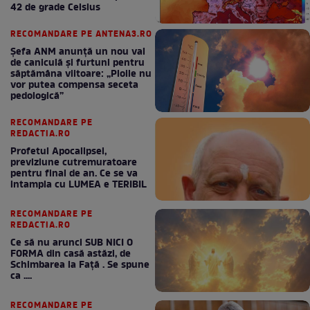
42 de grade Celsius
RECOMANDARE PE ANTENA3.RO
Șefa ANM anunță un nou val
de caniculă și furtuni pentru
săptămâna viitoare: „Ploile nu
vor putea compensa seceta
pedologică”
RECOMANDARE PE
REDACTIA.RO
Profetul Apocalipsei,
previziune cutremuratoare
pentru final de an. Ce se va
intampla cu LUMEA e TERIBIL
RECOMANDARE PE
REDACTIA.RO
Ce să nu arunci SUB NICI O
FORMA din casă astăzi, de
Schimbarea la Față . Se spune
ca ....
RECOMANDARE PE