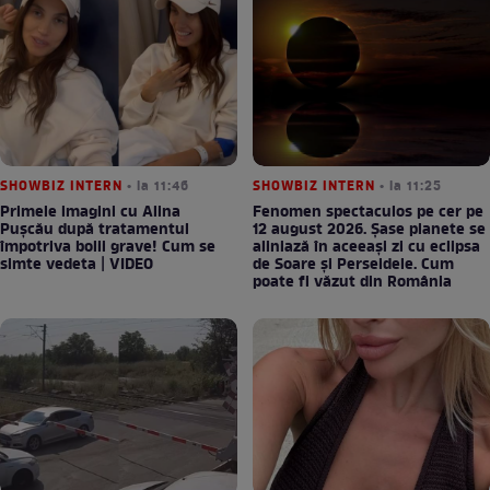
SHOWBIZ INTERN
• la 11:46
SHOWBIZ INTERN
• la 11:25
Primele imagini cu Alina
Fenomen spectaculos pe cer pe
Pușcău după tratamentul
12 august 2026. Șase planete se
împotriva bolii grave! Cum se
aliniază în aceeași zi cu eclipsa
simte vedeta | VIDEO
de Soare și Perseidele. Cum
poate fi văzut din România