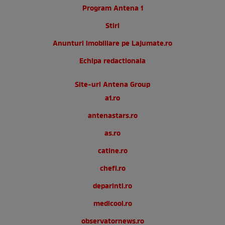
Program Antena 1
Stiri
Anunturi imobiliare pe Lajumate.ro
Echipa redactionala
Site-uri Antena Group
a1.ro
antenastars.ro
as.ro
catine.ro
chefi.ro
deparinti.ro
medicool.ro
observatornews.ro