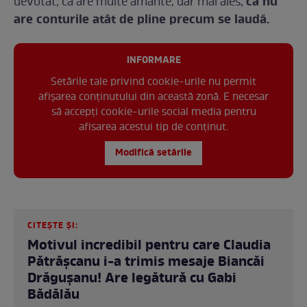
că nu
devotat, că are multe amante, dar mai ales,
are conturile atât de pline precum se laudă.
INFORMARE
Setările tale privind cookie-urile nu permit
afișarea conținutului din această zonă. E necesar
să accepți cookie-urile social media pentru
afisarea acestui tip de conținut.
Modifică setările
CITEȘTE ȘI:
Motivul incredibil pentru care Claudia
Pătrășcanu i-a trimis mesaje Biancăi
Drăgușanu! Are legătură cu Gabi
Bădălău