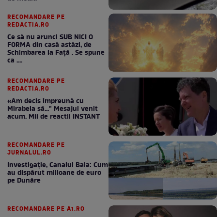
RECOMANDARE PE
REDACTIA.RO
Ce să nu arunci SUB NICI O
FORMA din casă astăzi, de
Schimbarea la Față . Se spune
ca ....
RECOMANDARE PE
REDACTIA.RO
«Am decis împreună cu
Mirabela să..." Mesajul venit
acum. Mii de reactii INSTANT
RECOMANDARE PE
JURNALUL.RO
Investigație, Canalul Bala: Cum
au dispărut milioane de euro
pe Dunăre
RECOMANDARE PE A1.RO