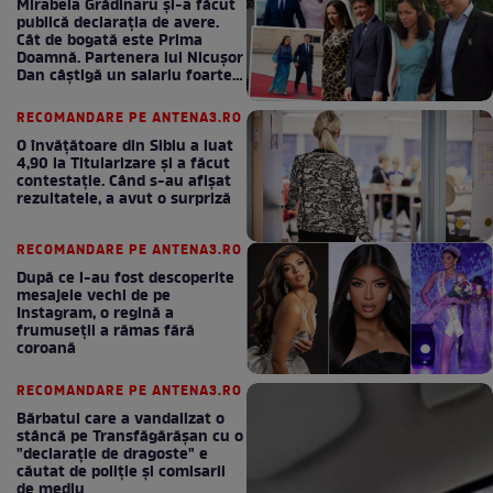
Mirabela Grădinaru și-a făcut
publică declarația de avere.
Cât de bogată este Prima
Doamnă. Partenera lui Nicușor
Dan câștigă un salariu foarte
bun în fiecare lună!
RECOMANDARE PE ANTENA3.RO
O învățătoare din Sibiu a luat
4,90 la Titularizare și a făcut
contestație. Când s-au afișat
rezultatele, a avut o surpriză
RECOMANDARE PE ANTENA3.RO
După ce i-au fost descoperite
mesajele vechi de pe
Instagram, o regină a
frumuseții a rămas fără
coroană
RECOMANDARE PE ANTENA3.RO
Bărbatul care a vandalizat o
stâncă pe Transfăgărășan cu o
"declaraţie de dragoste" e
căutat de poliție și comisarii
de mediu