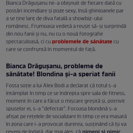
Bianca Drăgușanu ne-a obișnuit de fiecare dată cu
postări incendiare și poze sexy, însă ghinioanele par
a se ține lanț de diva fatală a showbiz-ului
românesc. Frumoasa vedetă a reușit să-și surprindă
din nou fanii și nu, nu cu o nouă fotografie
problemele de sănătate
spectaculoasă, ci cu
cu
care se confruntă în momentul de față.
Bianca Drăgușanu, probleme de
sănătate! Blondina și-a speriat fanii
Fosta soție a lui Alex Bodi a declarat că totul s-a
întâmplat în timp ce se îndrepta spre sala de fitness,
moment în care a făcut o mișcare greșită și, potrivit
spuselor ei, s-a ”defectat”. Focoasa blondină s-a
afișat pe rețelele de socializare în timp ce era masată
în zona care i-a provocat durerea, susținând că își va
nimeni și nimic
reveni de îndată, dar mai ales,
că