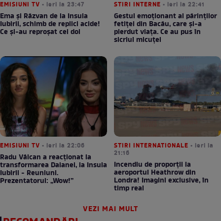
EMISIUNI TV
• ieri la 23:47
STIRI INTERNE
• ieri la 22:41
Ema și Răzvan de la Insula
Gestul emoționant al părinților
Iubirii, schimb de replici acide!
fetiței din Bacău, care și-a
Ce și-au reproșat cei doi
pierdut viața. Ce au pus în
sicriul micuței
EMISIUNI TV
• ieri la 22:06
STIRI INTERNATIONALE
• ieri la
21:16
Radu Vâlcan a reacționat la
Incendiu de proporții la
transformarea Daianei, la Insula
aeroportul Heathrow din
Iubirii - Reuniuni.
Londra! Imagini exclusive, în
Prezentatorul: „Wow!”
timp real
VEZI MAI MULT