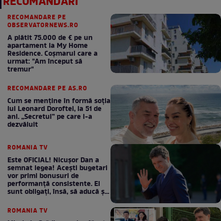
RECOMANDĂRI
RECOMANDARE PE
OBSERVATORNEWS.RO
A plătit 75.000 de € pe un
apartament la My Home
Residence. Coşmarul care a
urmat: "Am început să
tremur"
RECOMANDARE PE AS.RO
Cum se menţine în formă soţia
lui Leonard Doroftei, la 51 de
ani. „Secretul” pe care l-a
dezvăluit
ROMANIA TV
Este OFICIAL! Nicușor Dan a
semnat legea! Acești bugetari
vor primi bonusuri de
performanță consistente. Ei
sunt obligați, însă, să aducă și
bani la bugetul de stat
ROMANIA TV