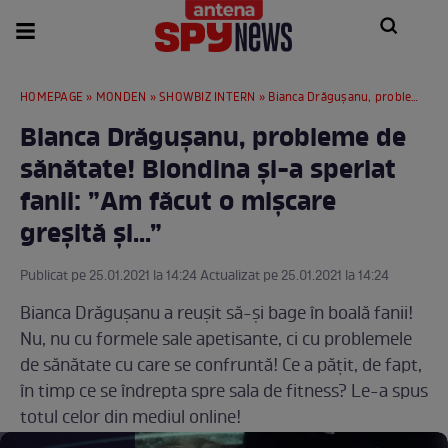
HOMEPAGE
»
MONDEN
»
SHOWBIZ INTERN
» Bianca Drăgușanu, probleme de sănătate! Blondina și-a speriat fanii: ”Am făcut o mișcare greșită și...”
Bianca Drăgușanu, probleme de
sănătate! Blondina și-a speriat
fanii: ”Am făcut o mișcare
greșită și...”
Publicat pe 25.01.2021 la 14:24 Actualizat pe 25.01.2021 la 14:24
Bianca Drăgușanu a reușit să-și bage în boală fanii!
Nu, nu cu formele sale apetisante, ci cu problemele
de sănătate cu care se confruntă! Ce a pățit, de fapt,
în timp ce se îndrepta spre sala de fitness? Le-a spus
totul celor din mediul online!