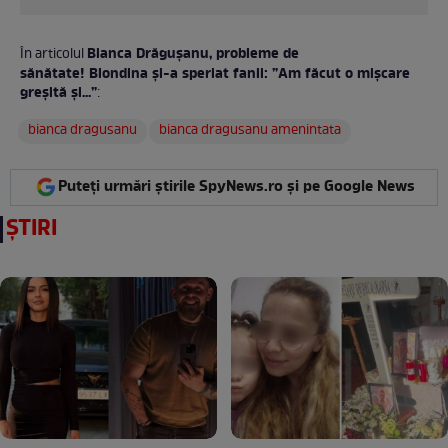
Bianca Drăgușanu, probleme de
În articolul
sănătate! Blondina și-a speriat fanii: ”Am făcut o mișcare
greșită și...”
:
bianca dragusanu
bianca dragusanu amenintata
Puteți urmări știrile SpyNews.ro și pe Google News
ȘTIRI