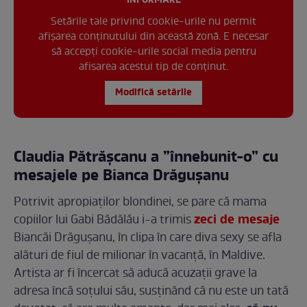
INFORMARE
Setările tale privind cookie-urile nu permit
afișarea conținutului din această zonă. E necesar
să accepți cookie-urile social media pentru
afisarea acestui tip de conținut.
Modifică setările
Claudia Pătrășcanu a ”înnebunit-o” cu
mesajele pe Bianca Drăgușanu
Potrivit apropiaților blondinei, se pare că mama
zeci de mesaje
copiilor lui Gabi Bădălău i-a trimis
Biancăi Drăgușanu, în clipa în care diva sexy se afla
alături de fiul de milionar în vacanță, în Maldive.
Artista ar fi încercat să aducă acuzații grave la
adresa încă soțului său, susținând că nu este un tată