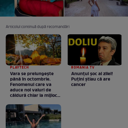
Articolul continuă după recomandări
PLAYTECH
ROMANIA TV
Vara se prelungeşte
Anunţul şoc al zilei!
până în octombrie.
Puţini ştiau că are
Fenomenul care va
cancer
aduce noi valuri de
căldură chiar la mijlocul
toamnei