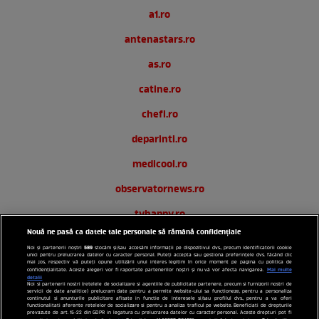
a1.ro
antenastars.ro
as.ro
catine.ro
chefi.ro
deparinti.ro
medicool.ro
observatornews.ro
tvhappy.ro
Nouă ne pasă ca datele tale personale să rămână confidențiale
useit.ro
589
Noi și partenerii noștri
stocăm și/sau accesăm informații pe dispozitivul dvs., precum identificatorii cookie
unici pentru prelucrarea datelor cu caracter personal. Puteți accepta sau gestiona preferințele dvs. făcând clic
zutv.ro
mai jos, respectiv vă puteți opune utilizării unui interes legitim în orice moment pe pagina cu politica de
Mai multe
confidențialitate. Aceste alegeri vor fi raportate partenerilor noștri și nu vă vor afecta navigarea.
detalii
Noi si partenerii nostri (retelele de socializare si agentiile de publicitate partenere, precum si furnizorii nostri de
Trends AntenaPLAY
servicii de date analitice) prelucram date pentru a permite website-ului sa functioneze, pentru a personaliza
continutul si anunturile publicitare afisate in functie de interesele si/sau profilul dvs., pentru a va oferi
functionalitati aferente retelelor de socializare si pentru a analiza traficul pe website. Beneficiati de drepturile
AntenaPLAY
prevazute de art. 15-22 din GDPR in legatura cu prelucrarea datelor cu caracter personal. Aceste drepturi pot fi