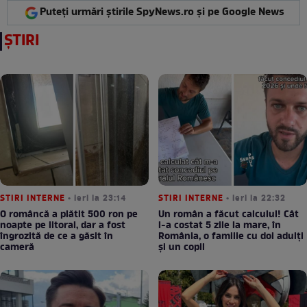
Puteți urmări știrile SpyNews.ro și pe Google News
ȘTIRI
STIRI INTERNE
• ieri la 23:14
STIRI INTERNE
• ieri la 22:32
O româncă a plătit 500 ron pe
Un român a făcut calculul! Cât
noapte pe litoral, dar a fost
l-a costat 5 zile la mare, în
îngrozită de ce a găsit în
România, o familie cu doi adulți
cameră
și un copil