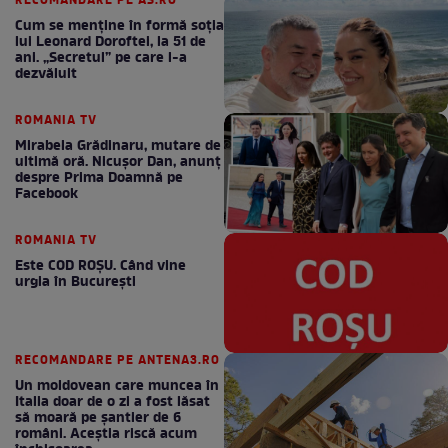
RECOMANDARE PE AS.RO
Cum se menţine în formă soţia
lui Leonard Doroftei, la 51 de
ani. „Secretul” pe care l-a
dezvăluit
ROMANIA TV
Mirabela Grădinaru, mutare de
ultimă oră. Nicuşor Dan, anunţ
despre Prima Doamnă pe
Facebook
ROMANIA TV
Este COD ROŞU. Când vine
urgia în Bucureşti
RECOMANDARE PE ANTENA3.RO
Un moldovean care muncea în
Italia doar de o zi a fost lăsat
să moară pe şantier de 6
români. Aceștia riscă acum