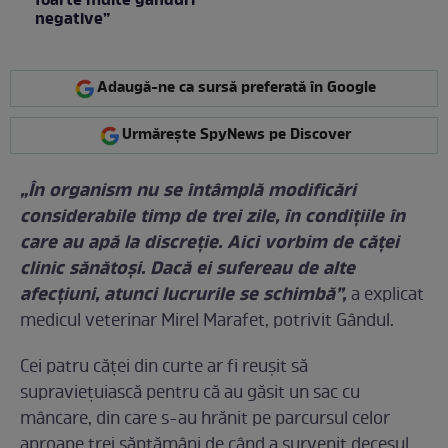
foarte multe gânduri
negative”
Adaugă-ne ca sursă preferată în Google
Urmărește SpyNews pe Discover
„În organism nu se întâmplă modificări
considerabile timp de trei zile, în condiţiile în
care au apă la discreţie. Aici vorbim de căţei
clinic sănătoşi. Dacă ei sufereau de alte
afecţiuni, atunci lucrurile se schimbă”,
a explicat
medicul veterinar Mirel Marafet, potrivit Gândul.
Cei patru căței din curte ar fi reușit să
supraviețuiască pentru că au găsit un sac cu
mâncare, din care s-au hrănit pe parcursul celor
aproape trei săptămâni de când a survenit decesul