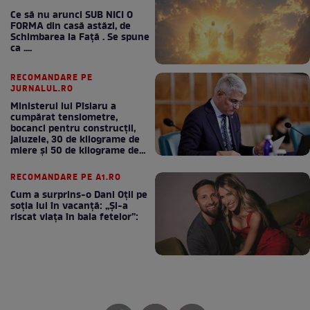
Ce să nu arunci SUB NICI O
FORMA din casă astăzi, de
Schimbarea la Față . Se spune
ca ....
RECOMANDARE PE
JURNALUL.RO
Ministerul lui Pîslaru a
cumpărat tensiometre,
bocanci pentru construcții,
jaluzele, 30 de kilograme de
miere și 50 de kilograme de
cafea
RECOMANDARE PE A1.RO
Cum a surprins-o Dani Oțil pe
soția lui în vacanță: „Și-a
riscat viața în baia fetelor”: