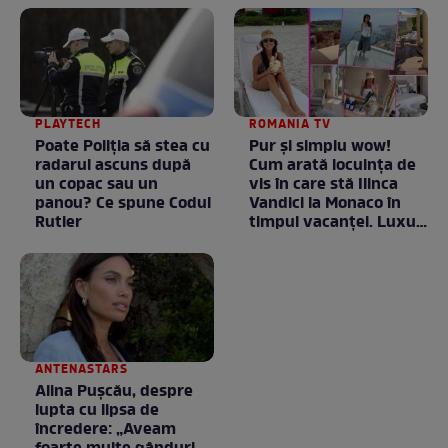
PLAYTECH
ROMANIA TV
Poate Poliția să stea cu
Pur și simplu wow!
radarul ascuns după
Cum arată locuința de
un copac sau un
vis în care stă Ilinca
panou? Ce spune Codul
Vandici la Monaco în
Rutier
timpul vacanței. Luxul
e în starea lui pură.
Totul arată ca în filme!
/ GALERIE FOTO
ANTENASTARS
Alina Pușcău, despre
lupta cu lipsa de
încredere: „Aveam