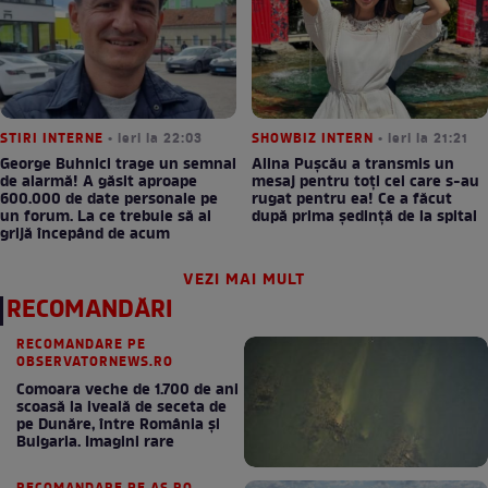
STIRI INTERNE
• ieri la 22:03
SHOWBIZ INTERN
• ieri la 21:21
George Buhnici trage un semnal
Alina Pușcău a transmis un
de alarmă! A găsit aproape
mesaj pentru toți cei care s-au
600.000 de date personale pe
rugat pentru ea! Ce a făcut
un forum. La ce trebuie să ai
după prima ședință de la spital
grijă începând de acum
VEZI MAI MULT
RECOMANDĂRI
RECOMANDARE PE
OBSERVATORNEWS.RO
Comoara veche de 1.700 de ani
scoasă la iveală de seceta de
pe Dunăre, între România şi
Bulgaria. Imagini rare