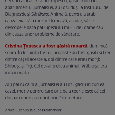
Cei doi câini ai Cristinei Țopescu, găsiți morți în
apartamentul jurnalistei, au fost duși la Institutul de
Diagnostic și Sănătate Animală, pentru a stabili
cauza exactă a morții. Urmează, așadar, să se
descopere dacă patrupezii au murit de foame sau
din cauza unor probleme de sănătate.
Cristina Țopescu a fost găsită moartă
, duminică
seară. În locuința fostei jurnaliste au fost găsiți și trei
dintre cățeii acesteia, doi dintre care erau morți:
Shibuța și Tiți. Cel de-al treilea animal, Vrăbiuța, era
încă în viață.
Alți patru câini ai jurnalistei au fost găsiți în curtea
casei, motiv pentru care pricipala teorie este că cei
doi patrupezi au murit prin înfometare.
Articolul continuă după recomandări