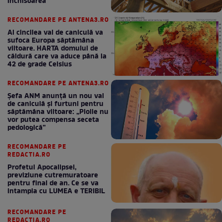
închisoarea
RECOMANDARE PE ANTENA3.RO
Al cincilea val de caniculă va
sufoca Europa săptămâna
viitoare. HARTA domului de
căldură care va aduce până la
42 de grade Celsius
RECOMANDARE PE ANTENA3.RO
Șefa ANM anunță un nou val
de caniculă și furtuni pentru
săptămâna viitoare: „Ploile nu
vor putea compensa seceta
pedologică”
RECOMANDARE PE
REDACTIA.RO
Profetul Apocalipsei,
previziune cutremuratoare
pentru final de an. Ce se va
intampla cu LUMEA e TERIBIL
RECOMANDARE PE
REDACTIA.RO