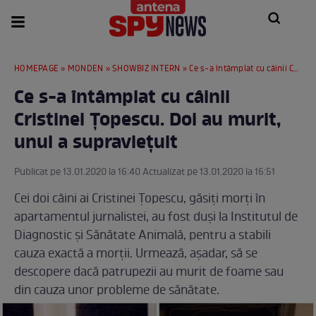
HOMEPAGE
»
MONDEN
»
SHOWBIZ INTERN
» Ce s-a întâmplat cu câinii Cristinei Țopescu. Doi au murit, unul a supraviețuit
Ce s-a întâmplat cu câinii
Cristinei Țopescu. Doi au murit,
unul a supraviețuit
Publicat pe 13.01.2020 la 16:40 Actualizat pe 13.01.2020 la 16:51
Cei doi câini ai Cristinei Țopescu, găsiți morți în
apartamentul jurnalistei, au fost duși la Institutul de
Diagnostic și Sănătate Animală, pentru a stabili
cauza exactă a morții. Urmează, așadar, să se
descopere dacă patrupezii au murit de foame sau
din cauza unor probleme de sănătate.