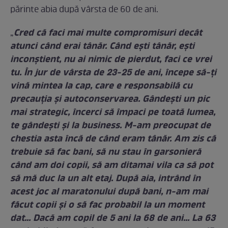
părinte abia după vârsta de 60 de ani.
Cred că faci mai multe compromisuri decât
„
atunci când erai tânăr. Când ești tânăr, ești
inconștient, nu ai nimic de pierdut, faci ce vrei
tu. În jur de vârsta de 23-25 de ani, începe să-ți
vină mintea la cap, care e responsabilă cu
precauția și autoconservarea. Gândești un pic
mai strategic, încerci să împaci pe toată lumea,
te gândești și la business. M-am preocupat de
chestia asta încă de când eram tânăr. Am zis că
trebuie să fac bani, să nu stau în garsonieră
când am doi copii, să am ditamai vila ca să pot
să mă duc la un alt etaj. După aia, intrând în
acest joc al maratonului după bani, n-am mai
făcut copii și o să fac probabil la un moment
dat… Dacă am copil de 5 ani la 68 de ani… La 63