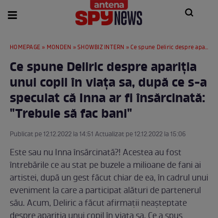
HOMEPAGE
»
MONDEN
»
SHOWBIZ INTERN
» Ce spune Deliric despre apariția unui copil în viața sa, după ce s-a speculat că Inna ar fi însărcinată: "Trebuie să fac bani"
Ce spune Deliric despre apariția
unui copil în viața sa, după ce s-a
speculat că Inna ar fi însărcinată:
"Trebuie să fac bani"
Publicat pe 12.12.2022 la 14:51 Actualizat pe 12.12.2022 la 15:06
Este sau nu Inna însărcinată?! Acestea au fost
întrebările ce au stat pe buzele a milioane de fani ai
artistei, după un gest făcut chiar de ea, în cadrul unui
eveniment la care a participat alături de partenerul
său. Acum, Deliric a făcut afirmații neașteptate
despre apariția unui copil în viața sa. Ce a spus