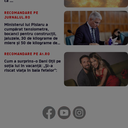
ca ....
RECOMANDARE PE
JURNALUL.RO
Ministerul lui Pîslaru a
cumpărat tensiometre,
bocanci pentru construcții,
jaluzele, 30 de kilograme de
miere și 50 de kilograme de
cafea
RECOMANDARE PE A1.RO
Cum a surprins-o Dani Oțil pe
soția lui în vacanță: „Și-a
riscat viața în baia fetelor”: