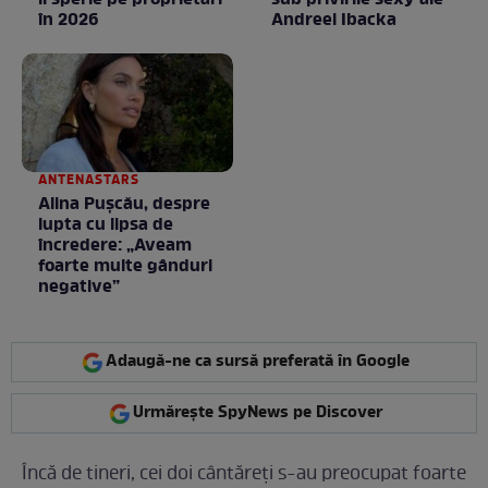
îi sperie pe proprietari
sub privirile sexy ale
în 2026
Andreei Ibacka
ANTENASTARS
Alina Pușcău, despre
lupta cu lipsa de
încredere: „Aveam
foarte multe gânduri
negative”
Adaugă-ne ca sursă preferată în Google
Urmărește SpyNews pe Discover
Încă de tineri, cei doi cântăreți s-au preocupat foarte