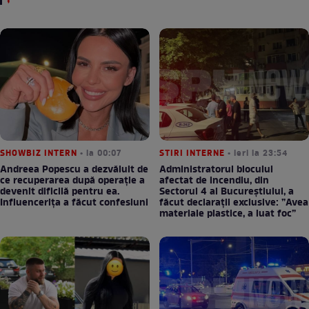
SHOWBIZ INTERN
• la 00:07
STIRI INTERNE
• ieri la 23:54
Andreea Popescu a dezvăluit de
Administratorul blocului
ce recuperarea după operație a
afectat de incendiu, din
devenit dificilă pentru ea.
Sectorul 4 al Bucureștiului, a
Influencerița a făcut confesiuni
făcut declarații exclusive: ”Avea
materiale plastice, a luat foc”