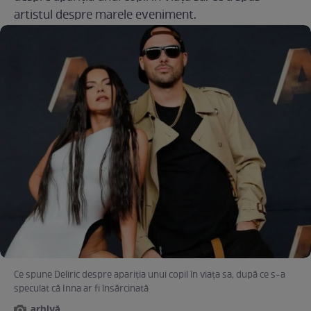
artistul despre marele eveniment.
Ce spune Deliric despre apariția unui copil în viața sa, după ce s-a
speculat că Inna ar fi însărcinată
arhivă