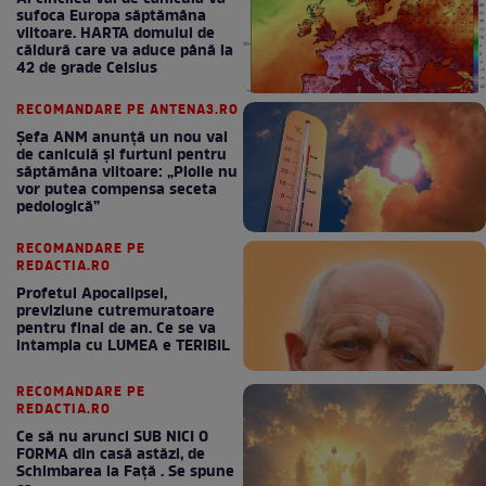
sufoca Europa săptămâna
viitoare. HARTA domului de
căldură care va aduce până la
42 de grade Celsius
RECOMANDARE PE ANTENA3.RO
Șefa ANM anunță un nou val
de caniculă și furtuni pentru
săptămâna viitoare: „Ploile nu
vor putea compensa seceta
pedologică”
RECOMANDARE PE
REDACTIA.RO
Profetul Apocalipsei,
previziune cutremuratoare
pentru final de an. Ce se va
intampla cu LUMEA e TERIBIL
RECOMANDARE PE
REDACTIA.RO
Ce să nu arunci SUB NICI O
FORMA din casă astăzi, de
Schimbarea la Față . Se spune