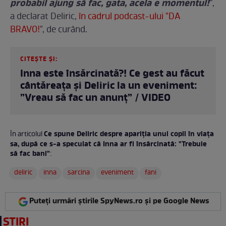
probabil ajung să fac, gata, acela e momentul!
”,
a declarat Deliric,
în cadrul podcast-ului "DA
BRAVO!
", de curând.
CITEȘTE ȘI:
Inna este însărcinată?! Ce gest au făcut
cântăreața și Deliric la un eveniment:
”Vreau să fac un anunț” / VIDEO
Ce spune Deliric despre apariția unui copil în viața
În articolul
sa, după ce s-a speculat că Inna ar fi însărcinată: "Trebuie
să fac bani"
:
deliric
inna
sarcina
eveniment
fani
Puteți urmări știrile SpyNews.ro și pe Google News
ȘTIRI