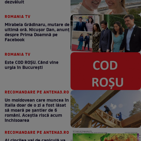
dezvăluit
ROMANIA TV
Mirabela Grădinaru, mutare de
ultimă oră. Nicuşor Dan, anunţ
despre Prima Doamnă pe
Facebook
ROMANIA TV
Este COD ROŞU. Când vine
urgia în Bucureşti
RECOMANDARE PE ANTENA3.RO
Un moldovean care muncea în
Italia doar de o zi a fost lăsat
să moară pe şantier de 6
români. Aceștia riscă acum
închisoarea
RECOMANDARE PE ANTENA3.RO
Al cincilea val de caniculă va