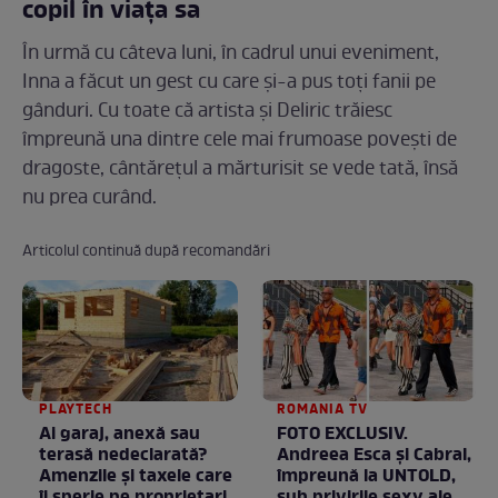
copil în viața sa
În urmă cu câteva luni, în cadrul unui eveniment,
Inna a făcut un gest cu care și-a pus toți fanii pe
gânduri. Cu toate că artista și Deliric trăiesc
împreună una dintre cele mai frumoase povești de
dragoste, cântărețul a mărturisit se vede tată, însă
nu prea curând.
Articolul continuă după recomandări
PLAYTECH
ROMANIA TV
Ai garaj, anexă sau
FOTO EXCLUSIV.
terasă nedeclarată?
Andreea Esca şi Cabral,
Amenzile și taxele care
împreună la UNTOLD,