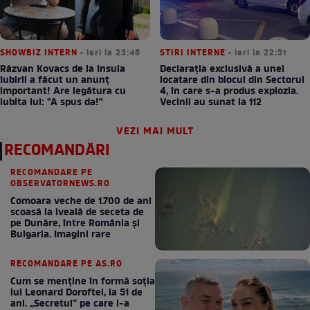
SHOWBIZ INTERN
• ieri la 23:46
STIRI INTERNE
• ieri la 22:51
Răzvan Kovacs de la Insula
Declarația exclusivă a unei
Iubirii a făcut un anunț
locatare din blocul din Sectorul
important! Are legătura cu
4, în care s-a produs explozia.
iubita lui: "A spus da!"
Vecinii au sunat la 112
VEZI MAI MULT
RECOMANDĂRI
RECOMANDARE PE
OBSERVATORNEWS.RO
Comoara veche de 1.700 de ani
scoasă la iveală de seceta de
pe Dunăre, între România şi
Bulgaria. Imagini rare
RECOMANDARE PE AS.RO
Cum se menţine în formă soţia
lui Leonard Doroftei, la 51 de
ani. „Secretul” pe care l-a