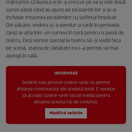
mărturisit că bunica ei le-a crescut pe ea și cele două
surori până când au ajuns pe picioarele lor și și-a
încheiat misiunea pe pământ cu sufletul împăcat.
Din păcate, vedeta și-a pierdut și tatăl în perioada
când se afla într-un turneu în țară pentru o piesă de
teatru. Deși venise special la teatru să-și vadă fiica
pe scenă, starea de sănătate nu i-a permis să mai
ajungă în sală.
INFORMARE
Setările tale privind cookie-urile nu permit
afișarea conținutului din această zonă. E necesar
să accepți cookie-urile social media pentru
afisarea acestui tip de conținut.
Modifică setările