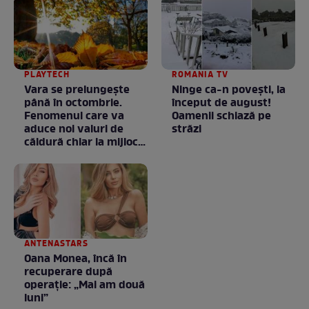
PLAYTECH
ROMANIA TV
Vara se prelungeşte
Ninge ca-n povești, la
până în octombrie.
început de august!
Fenomenul care va
Oamenii schiază pe
aduce noi valuri de
străzi
căldură chiar la mijlocul
toamnei
ANTENASTARS
Oana Monea, încă în
recuperare după
operație: „Mai am două
luni”