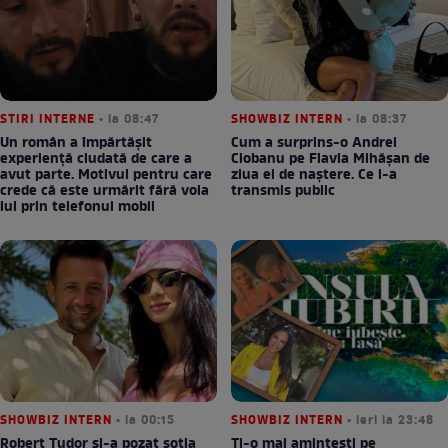
STIRI INTERNE
• la 08:47
SHOWBIZ INTERN
• la 08:37
Un român a împărtășit
Cum a surprins-o Andrei
experiență ciudată de care a
Ciobanu pe Flavia Mihășan de
avut parte. Motivul pentru care
ziua ei de naștere. Ce i-a
crede că este urmărit fără voia
transmis public
lui prin telefonul mobil
SHOWBIZ INTERN
• la 00:15
SHOWBIZ INTERN
• ieri la 23:48
Robert Tudor și-a pozat soția
Ți-o mai amintești pe