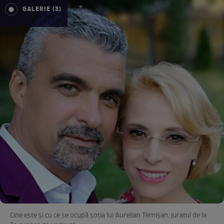
GALERIE (3)
Cine este și cu ce se ocupă soția lui Aurelian Temișan, juratul de la