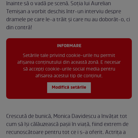
înainte să o vadă pe scenă. Soția lui Aurelian
Temișan a vorbit deschis într-un interviu despre
dramele pe care le-a trăit și care nu au doborât-o, ci
din contră!
INFORMARE
Setările tale privind cookie-urile nu permit
afișarea conținutului din această zonă. E necesar
să accepți cookie-urile social media pentru
afisarea acestui tip de conținut.
Modifică setările
Crescută de bunică, Monica Davidescu a învățat tot
cum să își călăuzească pașii în viață, fiind extrem de
recunoscătoare pentru tot ce i s-a oferit. Actrița a