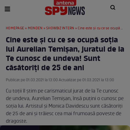
HOMEPAGE
»
MONDEN
»
SHOWBIZ INTERN
» Cine este și cu ce se ocupă soția lui Aurelian Temișan, juratul de la Te cunosc de undeva! Sunt căsătoriți de 25 de ani
Cine este și cu ce se ocupă soția
lui Aurelian Temișan, juratul de la
Te cunosc de undeva! Sunt
căsătoriți de 25 de ani
Publicat pe 01.03.2021 la 13:00 Actualizat pe 01.03.2021 la 13:00
Cu toții îl știm pe carismaticul jurat de la Te cunosc
de undeva, Aurelian Temișan, însă puțini o cunosc pe
soția lui. Artistul și Monica Davidescu sunt căsătoriți
de 25 de ani și trăiesc cea mai frumoasă poveste de
dragoste.