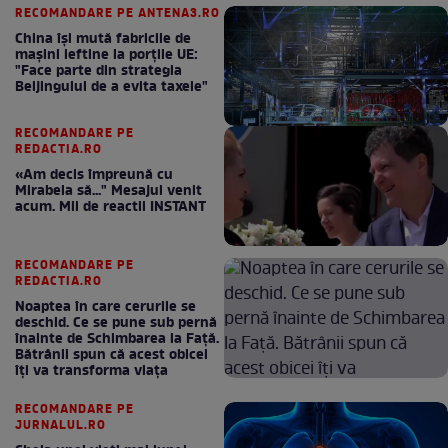
RECOMANDARE PE ANTENA3.RO
China își mută fabricile de
mașini ieftine la porțile UE:
"Face parte din strategia
Beijingului de a evita taxele"
RECOMANDARE PE
REDACTIA.RO
«Am decis împreună cu
Mirabela să..." Mesajul venit
acum. Mii de reactii INSTANT
RECOMANDARE PE
REDACTIA.RO
Noaptea în care cerurile se
deschid. Ce se pune sub pernă
înainte de Schimbarea la Față.
Bătrânii spun că acest obicei
îți va transforma viața
RECOMANDARE PE
JURNALUL.RO