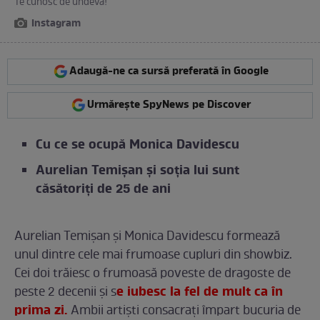
Te cunosc de undeva!
Instagram
Adaugă-ne ca sursă preferată în Google
Urmărește SpyNews pe Discover
Cu ce se ocupă Monica Davidescu
Aurelian Temișan și soția lui sunt
căsătoriți de 25 de ani
Aurelian Temișan și Monica Davidescu formează
unul dintre cele mai frumoase cupluri din showbiz.
Cei doi trăiesc o frumoasă poveste de dragoste de
e iubesc la fel de mult ca în
peste 2 decenii și s
prima zi.
Ambii artiști consacrați împart bucuria de