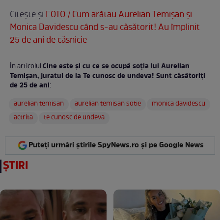
Citește și
FOTO / Cum arătau Aurelian Temişan şi
Monica Davidescu când s-au căsătorit! Au împlinit
25 de ani de căsnicie
Cine este și cu ce se ocupă soția lui Aurelian
În articolul
Temișan, juratul de la Te cunosc de undeva! Sunt căsătoriți
de 25 de ani
:
aurelian temisan
aurelian temisan sotie
monica davidescu
actrita
te cunosc de undeva
Puteți urmări știrile SpyNews.ro și pe Google News
ȘTIRI