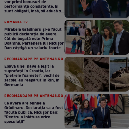
vor primi bonusuri de
performanță consistente. Ei
sunt obligați, însă, să aducă și
bani la bugetul de stat
ROMANIA TV
Mirabela Grădinaru și-a făcut
publică declarația de avere.
Cât de bogată este Prima
Doamnă. Partenera lui Nicușor
Dan câștigă un salariu foarte
bun în fiecare lună!
RECOMANDARE PE ANTENA3.RO
Epava unei nave a ieșit la
suprafață în Croația, iar
"pietrele foametei", vechi de
secole, au reapărut în Rin, în
Germania
RECOMANDARE PE ANTENA3.RO
Ce avere are Mihaela
Grădinaru. Declarația sa a fost
făcută publică. Nicușor Dan:
"Pentru a înlătura orice
speculații"