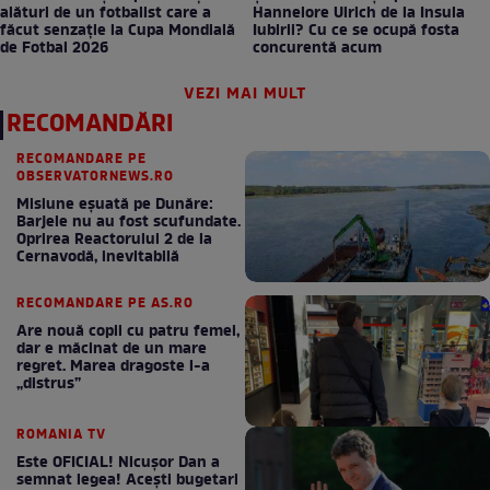
alături de un fotbalist care a
Hannelore Ulrich de la Insula
făcut senzație la Cupa Mondială
Iubirii? Cu ce se ocupă fosta
de Fotbal 2026
concurentă acum
VEZI MAI MULT
RECOMANDĂRI
RECOMANDARE PE
OBSERVATORNEWS.RO
Misiune eșuată pe Dunăre:
Barjele nu au fost scufundate.
Oprirea Reactorului 2 de la
Cernavodă, inevitabilă
RECOMANDARE PE AS.RO
Are nouă copii cu patru femei,
dar e măcinat de un mare
regret. Marea dragoste l-a
„distrus”
ROMANIA TV
Este OFICIAL! Nicușor Dan a
semnat legea! Acești bugetari