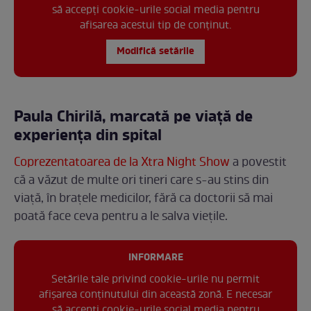
să accepți cookie-urile social media pentru
afisarea acestui tip de conținut.
Modifică setările
Paula Chirilă, marcată pe viață de
experiența din spital
Coprezentatoarea de la Xtra Night Show
a povestit
că a văzut de multe ori tineri care s-au stins din
viață, în brațele medicilor, fără ca doctorii să mai
poată face ceva pentru a le salva viețile.
INFORMARE
Setările tale privind cookie-urile nu permit
afișarea conținutului din această zonă. E necesar
să accepți cookie-urile social media pentru