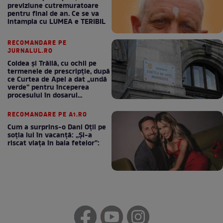
previziune cutremuratoare
pentru final de an. Ce se va
intampla cu LUMEA e TERIBIL
RECOMANDARE PE
JURNALUL.RO
Coldea și Trăilă, cu ochii pe
termenele de prescripție, după
ce Curtea de Apel a dat „undă
verde” pentru începerea
procesului în dosarul
„Generalilor”
RECOMANDARE PE A1.RO
Cum a surprins-o Dani Oțil pe
soția lui în vacanță: „Și-a
riscat viața în baia fetelor”: