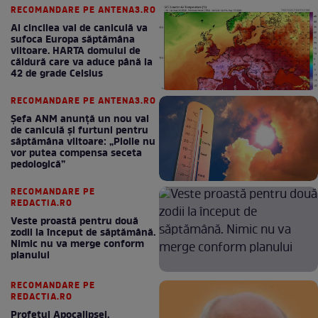
RECOMANDARE PE ANTENA3.RO
Al cincilea val de caniculă va
sufoca Europa săptămâna
viitoare. HARTA domului de
căldură care va aduce până la
42 de grade Celsius
RECOMANDARE PE ANTENA3.RO
Șefa ANM anunță un nou val
de caniculă și furtuni pentru
săptămâna viitoare: „Ploile nu
vor putea compensa seceta
pedologică”
RECOMANDARE PE
REDACTIA.RO
Veste proastă pentru două
zodii la început de săptămână.
Nimic nu va merge conform
planului
RECOMANDARE PE
REDACTIA.RO
Profetul Apocalipsei,