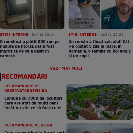
STIRI INTERNE
• ieri la 23:14
STIRI INTERNE
• ieri la 22:32
O româncă a plătit 500 ron pe
Un român a făcut calculul! Cât
noapte pe litoral, dar a fost
l-a costat 5 zile la mare, în
îngrozită de ce a găsit în
România, o familie cu doi adulți
cameră
și un copil
VEZI MAI MULT
RECOMANDĂRI
RECOMANDARE PE
OBSERVATORNEWS.RO
Comuna cu 7.000 de locuitori
care are atât de mulți bani
încât nu știe ce să facă cu ei
RECOMANDARE PE AS.RO