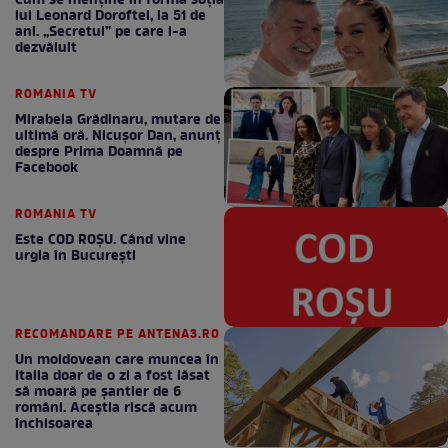
Cum se menţine în formă soţia
lui Leonard Doroftei, la 51 de
ani. „Secretul” pe care l-a
dezvăluit
ROMANIA TV
Mirabela Grădinaru, mutare de
ultimă oră. Nicuşor Dan, anunţ
despre Prima Doamnă pe
Facebook
ROMANIA TV
Este COD ROŞU. Când vine
urgia în Bucureşti
RECOMANDARE PE ANTENA3.RO
Un moldovean care muncea în
Italia doar de o zi a fost lăsat
să moară pe şantier de 6
români. Aceștia riscă acum
închisoarea