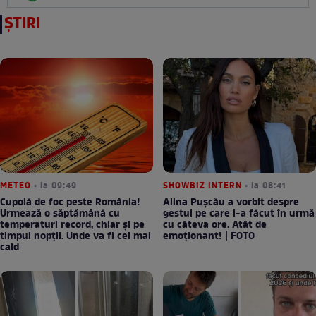
ȘTIRI
METEO
• la 09:49
SHOWBIZ INTERN
• la 08:41
Cupolă de foc peste România!
Alina Pușcău a vorbit despre
Urmează o săptămână cu
gestul pe care l-a făcut în urmă
temperaturi record, chiar și pe
cu câteva ore. Atât de
timpul nopții. Unde va fi cel mai
emoționant! | FOTO
cald