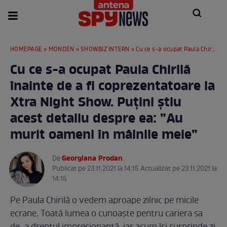
HOMEPAGE
»
MONDEN
»
SHOWBIZ INTERN
» Cu ce s-a ocupat Paula Chirilă înainte de a fi coprezentatoare la Xtra Night Show. Puțini știu acest detaliu despre ea: ”Au murit oameni în mâinile mele”
Cu ce s-a ocupat Paula Chirilă
înainte de a fi coprezentatoare la
Xtra Night Show. Puțini știu
acest detaliu despre ea: ”Au
murit oameni în mâinile mele”
Georgiana Prodan
De
.
Publicat pe 23.11.2021 la 14:15 Actualizat pe 23.11.2021 la
14:15
Pe Paula Chirilă o vedem aproape zilnic pe micile
ecrane. Toată lumea o cunoaște pentru cariera sa