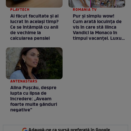
PLAYTECH
ROMANIA TV
Ai făcut facultate și ai
Pur și simplu wow!
lucrat în același timp?
Cum arată locuința de
Ce se întâmplă cu anii
vis în care stă Ilinca
de vechime la
Vandici la Monaco în
calcularea pensiei
timpul vacanței. Luxul
e în starea lui pură.
Totul arată ca în filme!
/ GALERIE FOTO
ANTENASTARS
Alina Pușcău, despre
lupta cu lipsa de
încredere: „Aveam
foarte multe gânduri
negative”
Adaugă-ne ca sursă preferată în Google