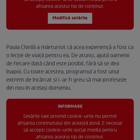
afisarea acestui tip de conținut.
Modifică setările
Paula Chirilă a mărturisit că acea experiență a fost ca
o lecție de viață pentru ea. De atunci, ajută oamenii
de fiecare dată când este posibil, fără să se dea
înapoi. Cu toate acestea, programul a fost unul
extrem de încărcat și i-ar fi greu să mai profeseze
din nou în același domeniu.
INFORMARE
Setările tale privind cookie-urile nu permit
afișarea conținutului din această zonă. E necesar
să accepți cookie-urile social media pentru
afisarea acestui tip de conținut.