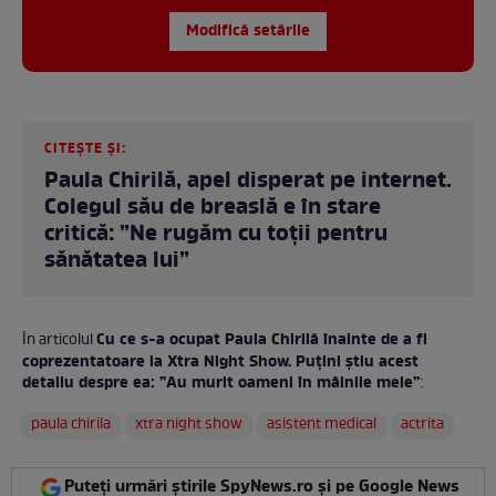
Modifică setările
CITEȘTE ȘI:
Paula Chirilă, apel disperat pe internet.
Colegul său de breaslă e în stare
critică: ”Ne rugăm cu toții pentru
sănătatea lui”
Cu ce s-a ocupat Paula Chirilă înainte de a fi
În articolul
coprezentatoare la Xtra Night Show. Puțini știu acest
detaliu despre ea: ”Au murit oameni în mâinile mele”
:
paula chirila
xtra night show
asistent medical
actrita
Puteți urmări știrile SpyNews.ro și pe Google News