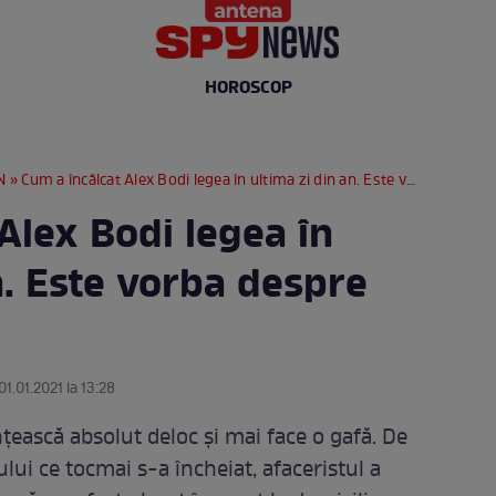
HOROSCOP
N
» Cum a încălcat Alex Bodi legea în ultima zi din an. Este vorba despre fosta soție
Alex Bodi legea în
n. Este vorba despre
01.01.2021 la 13:28
țească absolut deloc și mai face o gafă. De
ului ce tocmai s-a încheiat, afaceristul a