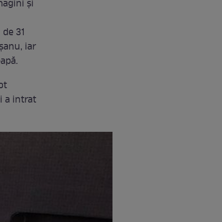
agini și
 de 31
șanu, iar
eapă.
ot
 a intrat