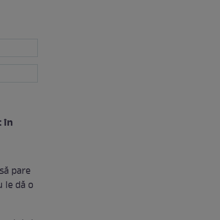
 în
nsă pare
u le dă o