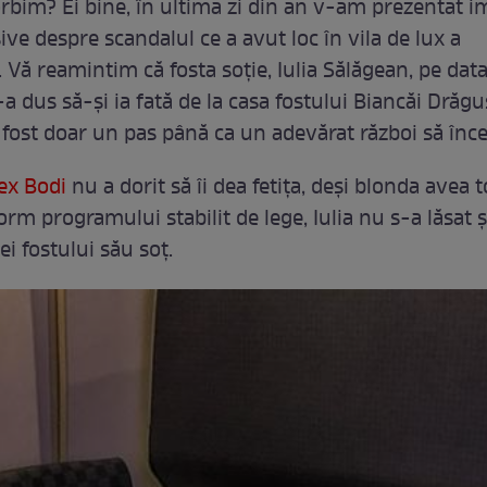
rbim? Ei bine, în ultima zi din an v-am prezentat im
sive despre scandalul ce a avut loc în vila de lux a
. Vă reamintim că fosta soție, Iulia Sălăgean, pe data
a dus să-și ia fată de la casa fostului Biancăi Drăgu
i fost doar un pas până ca un adevărat război să înc
ex Bodi
nu a dorit să îi dea fetița, deși blonda avea t
rm programului stabilit de lege, Iulia nu s-a lăsat și
ei fostului său soț.