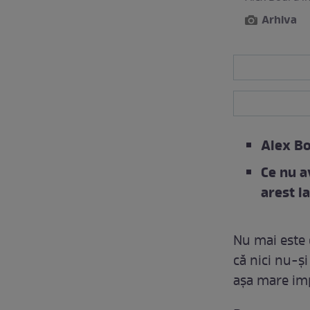
Arhiva
Alex Bo
Ce nu a
arest l
Nu mai este 
că nici nu-și
așa mare impo