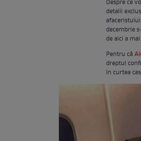
Despre ce vo
detalii exclu
afaceristului
decembrie s-
de aici a ma
Pentru că
Al
dreptul confo
în curtea cas