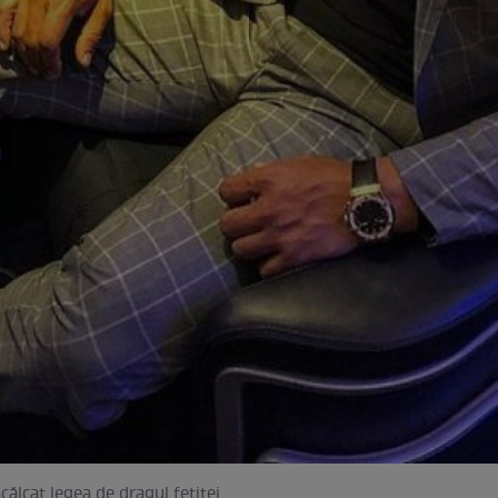
călcat legea de dragul fetiței