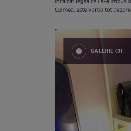
încălcat legea ce i s-a impus d
Culmea, este vorba tot despre 
GALERIE (3)