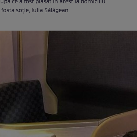
upă ce a fost plasat în arest la domiciliu.
fosta soție, Iulia Sălăgean.