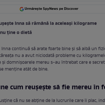
Urmărește SpyNews pe Discover
șește Inna să rămână la aceleași kilograme
nu ține o dietă
, Inna continuă să arate foarte bine și să aibă un fizi
ntăreața nu a avut niciodată probleme cu kilogramele
 și domnișoarele mereu s-au întrebat care e secret
 se menține atât de bine.
ne cum reușește să fie mereu în 
sține că nu se abține de la lucrurile care îi plac, in