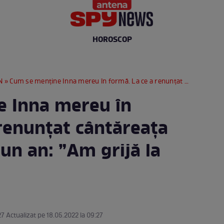
HOROSCOP
N
» Cum se menține Inna mereu în formă. La ce a renunțat cântăreața de mai bine de un an: ”Am grijă la alimentație”
e Inna mereu în
 renunțat cântăreața
un an: ”Am grijă la
27 Actualizat pe 18.05.2022 la 09:27