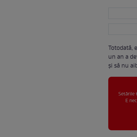
Totodată, 
un an a de
și să nu a
Setările
E nec