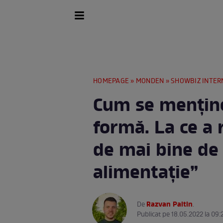
HOMEPAGE
»
MONDEN
»
SHOWBIZ INTER
Cum se mențin
formă. La ce a
de mai bine de 
alimentație”
Razvan Paltin
De
.
Publicat pe 18.05.2022 la 09: