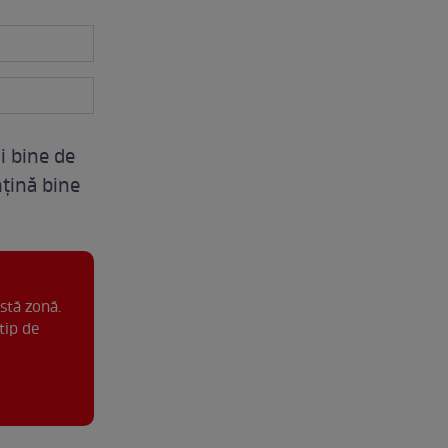
i bine de
nțină bine
stă zonă.
tip de