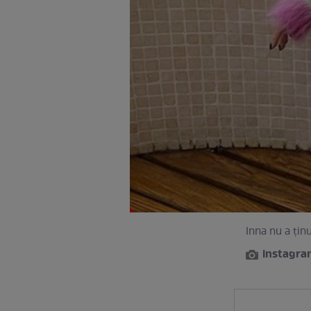
Inna nu a țin
instagr