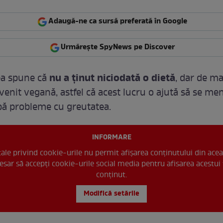
Adaugă-ne ca sursă preferată în Google
Urmărește SpyNews pe Discover
nu a ținut niciodată o dietă
ea spune că
, dar de ma
venit vegană, astfel că acest lucru o ajută să se me
ibă probleme cu greutatea.
INFORMARE
 tale privind cookie-urile nu permit afișarea conținutului din acea
esar să accepți cookie-urile social media pentru afisarea acestui 
conținut.
Modifică setările