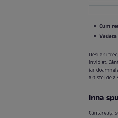
Cum reu
Vedeta 
Deși ani trec
invidiat. Câ
iar doamnele
artistei de a
Inna spu
Cântăreața su