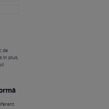
c de
 în plus,
ul
formă
diferent