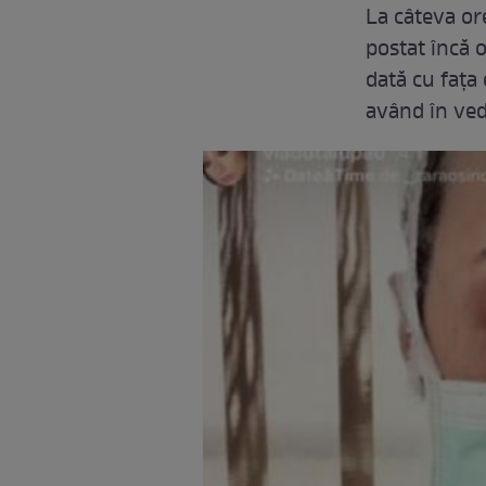
La câteva or
postat încă o
dată cu fața 
având în ved