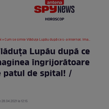
HOROSCOP
N
» Cum se simte Vlăduța Lupău după ce s-a internat. Imaginea îngrijorătoare cu artista de pe patul de spital! / FOTO
ăduța Lupău după ce
maginea îngrijorătoare
 patul de spital! /
 28.04.2021 la 12:15