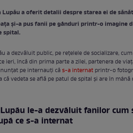
 Lupău a oferit detalii despre starea ei de sănăt
ața și-a pus fanii pe gânduri printr-o imagine 
 spital.
u a dezvăluit public, pe rețelele de socializare, cum
e ieri, încă din prima parte a zilei, partenera de viaț
anunțat pe internauți că
s-a internat
printr-o fotogr
 că vedeta se află pe patul de spital și are în mână 
Lupău le-a dezvăluit fanilor cum 
upă ce s-a internat