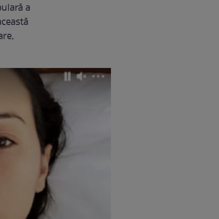
ulară a
această
are,