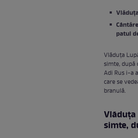
Vlăduța
Cântăre
patul de
Vlăduța Lupă
simte, după c
Adi Rus i-a 
care se vedea
branulă.
Vlăduța 
simte, d