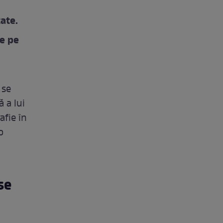
ate.
de pe
 se
ă a lui
afie în
o
se