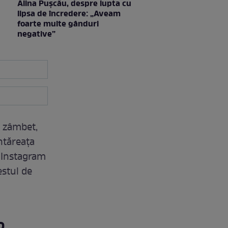
Alina Pușcău, despre lupta cu
lipsa de încredere: „Aveam
foarte multe gânduri
negative”
e zâmbet,
ântăreața
e Instagram
estul de
o