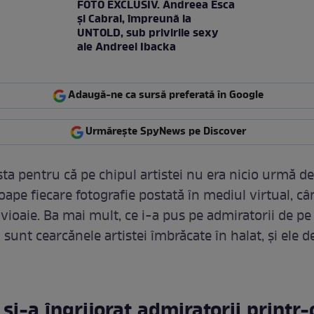
FOTO EXCLUSIV. Andreea Esca
şi Cabral, împreună la
UNTOLD, sub privirile sexy
ale Andreei Ibacka
Adaugă-ne ca sursă preferată în Google
Urmărește SpyNews pe Discover
a pentru că pe chipul artistei nu era nicio urmă d
oape fiecare fotografie postată în mediul virtual, c
 vioaie. Ba mai mult, ce i-a pus pe admiratorii de p
sunt cearcănele artistei îmbrăcate în halat, și ele d
și-a îngrijorat admiratorii printr-