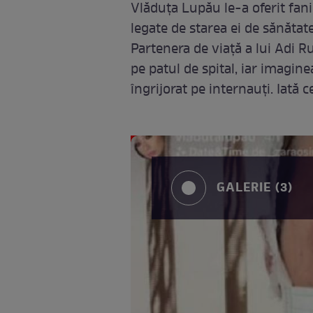
Vlăduța Lupău le-a oferit fanil
legate de starea ei de sănătate,
Partenera de viață a lui Adi Ru
pe patul de spital, iar imagin
îngrijorat pe internauți. Iată 
GALERIE (3)