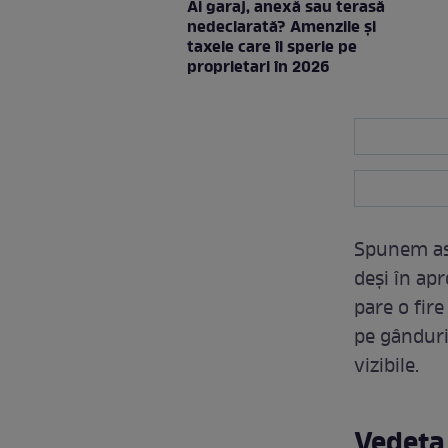
Ai garaj, anexă sau terasă
nedeclarată? Amenzile și
taxele care îi sperie pe
proprietari în 2026
Spunem ast
deși în apr
pare o fire
pe gânduri 
vizibile.
Vedeta 