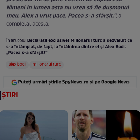
Nimeni în lumea asta nu vrea să fie dușmanul
meu. Alex a vrut pace. Pacea s-a sfârșit.”
, a
completat acesta.
Declarații exclusive! Milionarul turc a dezvăluit ce
În articolul
s-a întâmplat, de fapt, la întâlnirea dintre el și Alex Bodi:
„Pacea s-a sfârșit!”
:
alex bodi
milionarul turc
Puteți urmări știrile SpyNews.ro și pe Google News
ȘTIRI