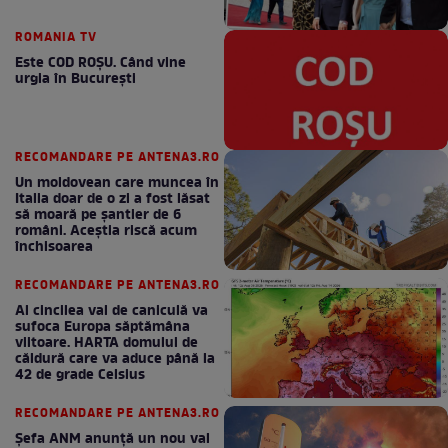
ROMANIA TV
Este COD ROŞU. Când vine
urgia în Bucureşti
RECOMANDARE PE ANTENA3.RO
Un moldovean care muncea în
Italia doar de o zi a fost lăsat
să moară pe şantier de 6
români. Aceștia riscă acum
închisoarea
RECOMANDARE PE ANTENA3.RO
Al cincilea val de caniculă va
sufoca Europa săptămâna
viitoare. HARTA domului de
căldură care va aduce până la
42 de grade Celsius
RECOMANDARE PE ANTENA3.RO
Șefa ANM anunță un nou val