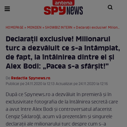
HOMEPAGE
»
MONDEN
»
SHOWBIZ INTERN
» Declarații exclusive! Milionarul turc a dezvăluit ce s-a întâmplat, de fapt, la întâlnirea dintre el și Alex Bodi: „Pacea s-a sfârșit!”
Declarații exclusive! Milionarul
turc a dezvăluit ce s-a întâmplat,
de fapt, la întâlnirea dintre el și
Alex Bodi: „Pacea s-a sfârșit!”
Redactia Spynews.ro
De
.
Publicat pe 24.11.2020 la 12:13 Actualizat pe 24.11.2020 la 12:16
După ce Spynews.ro a dezvăluit în premieră și în
exclusivitate fotografia de la întâlnirea secretă care
a avut între Alex Bodi și controversatul afacerist
Cengiz Şıklaroğl, acum vă prezentăm și singurele
declarații ale milionarului turc despre cum s-a