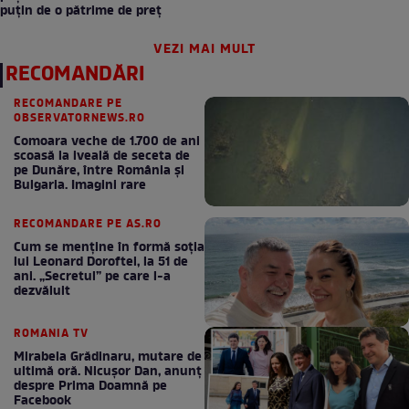
puțin de o pătrime de preț
VEZI MAI MULT
RECOMANDĂRI
RECOMANDARE PE
OBSERVATORNEWS.RO
Comoara veche de 1.700 de ani
scoasă la iveală de seceta de
pe Dunăre, între România şi
Bulgaria. Imagini rare
RECOMANDARE PE AS.RO
Cum se menţine în formă soţia
lui Leonard Doroftei, la 51 de
ani. „Secretul” pe care l-a
dezvăluit
ROMANIA TV
Mirabela Grădinaru, mutare de
ultimă oră. Nicuşor Dan, anunţ
despre Prima Doamnă pe
Facebook