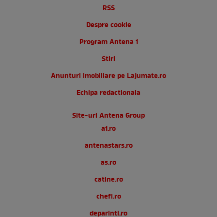
RSS
Despre cookie
Program Antena 1
Stiri
Anunturi imobiliare pe Lajumate.ro
Echipa redactionala
Site-uri Antena Group
a1.ro
antenastars.ro
as.ro
catine.ro
chefi.ro
deparinti.ro