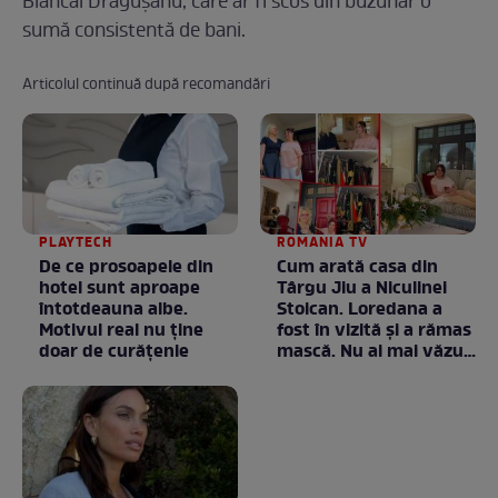
Biancăi Drăgușanu, care ar fi scos din buzunar o
sumă consistentă de bani.
Articolul continuă după recomandări
PLAYTECH
ROMANIA TV
De ce prosoapele din
Cum arată casa din
hotel sunt aproape
Târgu Jiu a Niculinei
întotdeauna albe.
Stoican. Loredana a
Motivul real nu ține
fost în vizită și a rămas
doar de curățenie
mască. Nu ai mai văzut
la nimeni așa ceva:
Fără cuvinte / VIDEO