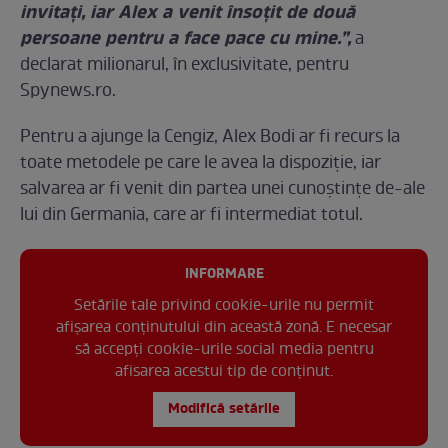
invitați, iar Alex a venit însoțit de două
persoane pentru a face pace cu mine.”,
a
declarat milionarul, în exclusivitate, pentru
Spynews.ro.
Pentru a ajunge la Cengiz, Alex Bodi ar fi recurs la
toate metodele pe care le avea la dispoziție, iar
salvarea ar fi venit din partea unei cunoștințe de-ale
lui din Germania, care ar fi intermediat totul.
INFORMARE
Setările tale privind cookie-urile nu permit
afișarea conținutului din această zonă. E necesar
să accepți cookie-urile social media pentru
afisarea acestui tip de conținut.
Modifică setările