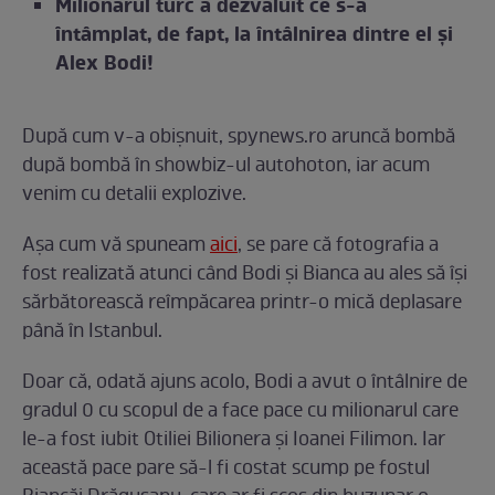
Milionarul turc a dezvăluit ce s-a
întâmplat, de fapt, la întâlnirea dintre el și
Alex Bodi!
După cum v-a obișnuit, spynews.ro aruncă bombă
după bombă în showbiz-ul autohoton, iar acum
venim cu detalii explozive.
Așa cum vă spuneam
aici
, se pare că fotografia a
fost realizată atunci când Bodi și Bianca au ales să își
sărbătorească reîmpăcarea printr-o mică deplasare
până în Istanbul.
Doar că, odată ajuns acolo, Bodi a avut o întâlnire de
gradul 0 cu scopul de a face pace cu milionarul care
le-a fost iubit Otiliei Bilionera și Ioanei Filimon. Iar
această pace pare să-l fi costat scump pe fostul