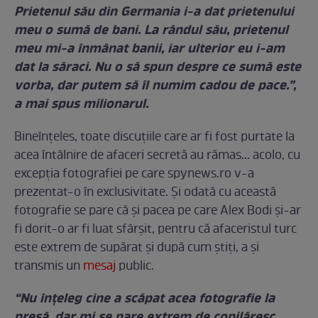
Prietenul său din Germania i-a dat prietenului
meu o sumă de bani. La rândul său, prietenul
meu mi-a înmânat banii, iar ulterior eu i-am
dat la săraci. Nu o să spun despre ce sumă este
vorba, dar putem să îl numim cadou de pace.”,
a mai spus milionarul.
Bineînțeles, toate discuțiile care ar fi fost purtate la
acea întâlnire de afaceri secretă au rămas... acolo, cu
excepția fotografiei pe care spynews.ro v-a
prezentat-o în exclusivitate. Și odată cu această
fotografie se pare că și pacea pe care Alex Bodi și-ar
fi dorit-o ar fi luat sfârșit, pentru că afaceristul turc
este extrem de supărat și după cum știți, a și
transmis un
mesaj
public.
“Nu înțeleg cine a scăpat acea fotografie la
presă, dar mi se pare extrem de copilăresc.