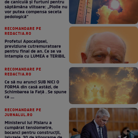
de caniculă și furtuni pentru
săptămâna viitoare: „Ploile nu
vor putea compensa seceta
pedologică”
RECOMANDARE PE
REDACTIA.RO
Profetul Apocalipsei,
previziune cutremuratoare
pentru final de an. Ce se va
intampla cu LUMEA e TERIBIL
RECOMANDARE PE
REDACTIA.RO
Ce să nu arunci SUB NICI O
FORMA din casă astăzi, de
Schimbarea la Față . Se spune
ca ....
RECOMANDARE PE
JURNALUL.RO
Ministerul lui Pîslaru a
cumpărat tensiometre,
bocanci pentru construcții,
jaluzele, 30 de kilograme de