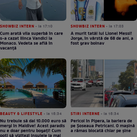
SHOWBIZ INTERN
• la 17:10
SHOWBIZ INTERN
• la 17:03
Cum arată vila superbă în care
A murit tatăl lui Lionel Messi!
s-a cazat Ilinca Vandici la
Jorge, în vârstă de 68 de ani, a
Monaco. Vedeta se află în
fost grav bolnav
vacanță
BEAUTY & LIFESTYLE
• la 16:34
STIRI INTERNE
• la 16:34
Nu trebuie să dai 10.000 euro să
Pericol în Pipera, la bariera de
mergi în Maldive! Acest paradis
pe Șoseaua Petricani. O mașină
nu e doar pentru bogați! Cum
a rămas blocată chiar pe șine
poți să vizitezi insulele la mai