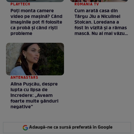
PLAYTECH
ROMANIA TV
Poți monta camere
Cum arată casa din
video pe mașină? Când
Târgu Jiu a Niculinei
imaginile pot fi folosite
Stoican. Loredana a
ca probă și când riști
fost în vizită și a rămas
probleme
mască. Nu ai mai văzut
la nimeni așa ceva:
Fără cuvinte / VIDEO
ANTENASTARS
Alina Pușcău, despre
lupta cu lipsa de
încredere: „Aveam
foarte multe gânduri
negative”
Adaugă-ne ca sursă preferată în Google