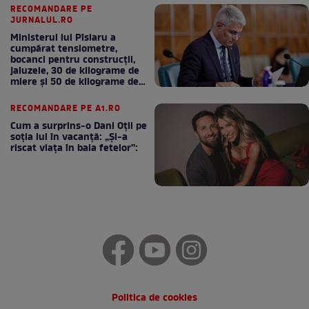
RECOMANDARE PE
JURNALUL.RO
Ministerul lui Pîslaru a
cumpărat tensiometre,
bocanci pentru construcții,
jaluzele, 30 de kilograme de
miere și 50 de kilograme de
cafea
RECOMANDARE PE A1.RO
Cum a surprins-o Dani Oțil pe
soția lui în vacanță: „Și-a
riscat viața în baia fetelor”:
Politica de cookies