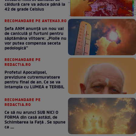
căldură care va aduce până la
42 de grade Celsius
RECOMANDARE PE ANTENA3.RO
Șefa ANM anunță un nou val
de caniculă și furtuni pentru
săptămâna viitoare: „Ploile nu
vor putea compensa seceta
pedologică”
RECOMANDARE PE
REDACTIA.RO
Profetul Apocalipsei,
previziune cutremuratoare
pentru final de an. Ce se va
intampla cu LUMEA e TERIBIL
RECOMANDARE PE
REDACTIA.RO
Ce să nu arunci SUB NICI O
FORMA din casă astăzi, de
Schimbarea la Față . Se spune
ca ....