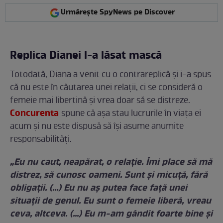
Urmărește SpyNews pe Discover
Replica Dianei l-a lăsat mască
Totodată, Diana a venit cu o contrareplică și i-a spus
că nu este în căutarea unei relații, ci se consideră o
femeie mai libertină și vrea doar să se distreze.
Concurenta
spune că așa stau lucrurile în viața ei
acum și nu este dispusă să își asume anumite
responsabilități.
„Eu nu caut, neapărat, o relație. Îmi place să mă
distrez, să cunosc oameni. Sunt şi micuţă, fără
obligaţii. (...) Eu nu aş putea face faţă unei
situaţii de genul. Eu sunt o femeie liberă, vreau
ceva, altceva. (...) Eu m-am gândit foarte bine şi