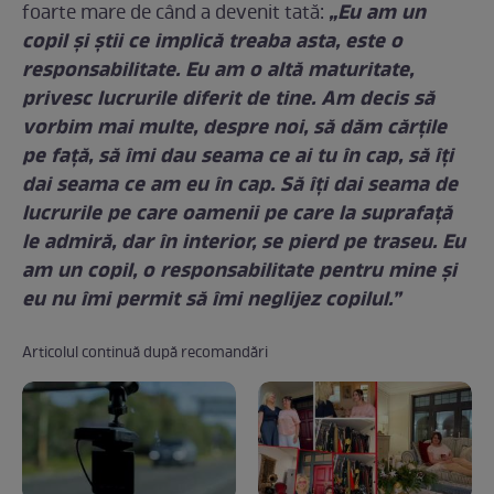
„Eu am un
foarte mare de când a devenit tată:
copil şi ştii ce implică treaba asta, este o
responsabilitate. Eu am o altă maturitate,
privesc lucrurile diferit de tine. Am decis să
vorbim mai multe, despre noi, să dăm cărţile
pe faţă, să îmi dau seama ce ai tu în cap, să îţi
dai seama ce am eu în cap. Să îţi dai seama de
lucrurile pe care oamenii pe care la suprafaţă
le admiră, dar în interior, se pierd pe traseu. Eu
am un copil, o responsabilitate pentru mine şi
eu nu îmi permit să îmi neglijez copilul.”
Articolul continuă după recomandări