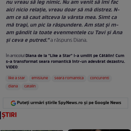
nu vreau să leg nimic. Nu am venit să îmi fac
aici nicio relaţie, vreau doar să mă distrez. N-
am ce să caut altceva la vârsta mea. Simt ca
mă tragi, un pic la răspundere. Am stat şi m-
am gândit la toate evenmentele cu Tavi şi Ana
şi ceva e putred.”
a răspuns Diana.
Diana de la "Like a Star" l-a umilit pe Cătălin! Cum
În articolul
s-a transformat seara romantică într-un adevărat dezastru.
VIDEO
:
like a star
emisiune
seara romantica
concurenti
diana
catalin
Puteți urmări știrile SpyNews.ro și pe Google News
ȘTIRI