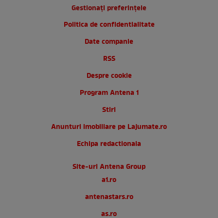
Gestionați preferințele
Politica de confidentialitate
Date companie
RSS
Despre cookie
Program Antena 1
Stiri
Anunturi imobiliare pe Lajumate.ro
Echipa redactionala
Site-uri Antena Group
a1.ro
antenastars.ro
as.ro