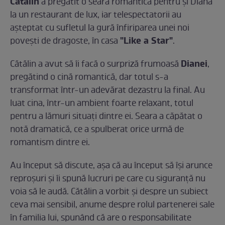
Cătălin
a pregătit o seară romantică pentru și Diana
la un restaurant de lux, iar telespectatorii au
așteptat cu sufletul la gură înfiriparea unei noi
"Like a Star"
povești de dragoste, în casa
.
Dianei
Cătălin a avut să îi facă o surpriză frumoasă
,
pregătind o cină romantică, dar totul s-a
transformat într-un adevărat dezastru la final. Au
luat cina, într-un ambient foarte relaxant, totul
pentru a lămuri situați dintre ei. Seara a căpătat o
notă dramatică, ce a spulberat orice urmă de
romantism dintre ei.
Au început să discute, așa că au început să își arunce
reproșuri și îi spună lucruri pe care cu siguranță nu
voia să le audă. Cătălin a vorbit și despre un subiect
ceva mai sensibil, anume despre rolul partenerei sale
în familia lui, spunând că are o responsabilitate