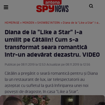
HOMEPAGE
»
MONDEN
»
SHOWBIZ INTERN
» Diana de la "Like a Star" l-a umilit pe Cătălin! Cum s-a transformat seara romantică într-un adevărat dezastru. VIDEO
Diana de la "Like a Star" l-a
umilit pe Cătălin! Cum s-a
transformat seara romantică
într-un adevărat dezastru. VIDEO
Publicat pe 08.11.2019 la 12:53 Actualizat pe 08.11.2019 la 12:56
Cătălin a pregătit o seară romantică pentru și Diana
la un restaurant de lux, iar telespectatorii au
așteptat cu sufletul la gură înfiriparea unei noi
povești de dragoste, în casa "Like a Star".