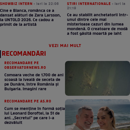
SHOWBIZ INTERN
• ieri la 22:06
STIRI INTERNATIONALE
• ieri la
21:19
Cine e Bianca, românca ce a
Ce au stabilit anchetatorii într-
dansat alături de Zara Larsson,
unul dintre cele mai
la UNTOLD 2026. Ce cadou a
misterioase cazuri din lumea
primit de la artistă
mondenă. O creatoare de modă
a fost găsită moartă pe iaht
VEZI MAI MULT
RECOMANDĂRI
RECOMANDARE PE
OBSERVATORNEWS.RO
Comoara veche de 1.700 de ani
scoasă la iveală de seceta de
pe Dunăre, între România şi
Bulgaria. Imagini rare
RECOMANDARE PE AS.RO
Cum se menţine în formă soţia
lui Leonard Doroftei, la 51 de
ani. „Secretul” pe care l-a
dezvăluit