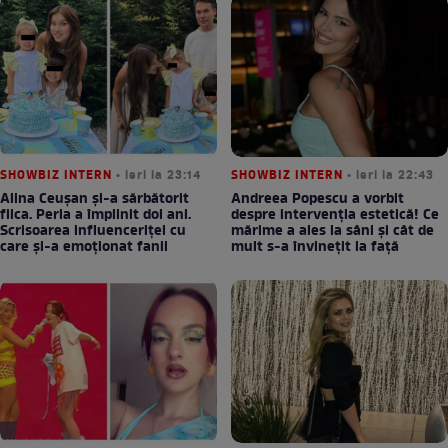
SHOWBIZ INTERN
• ieri la 23:14
SHOWBIZ INTERN
• ieri la 22:43
Alina Ceușan și-a sărbătorit
Andreea Popescu a vorbit
fiica. Perla a împlinit doi ani.
despre intervenția estetică! Ce
Scrisoarea influenceriței cu
mărime a ales la sâni și cât de
care și-a emoționat fanii
mult s-a învinețit la față