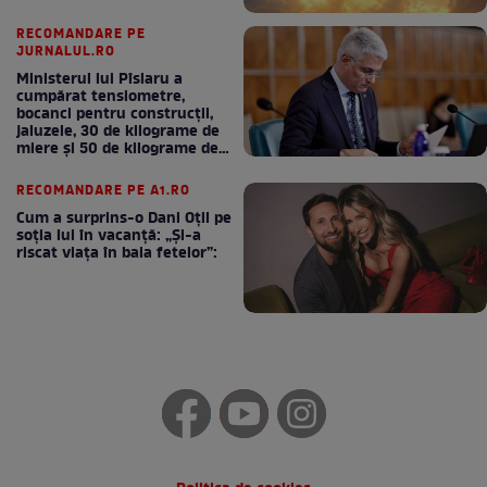
RECOMANDARE PE
JURNALUL.RO
Ministerul lui Pîslaru a
cumpărat tensiometre,
bocanci pentru construcții,
jaluzele, 30 de kilograme de
miere și 50 de kilograme de
cafea
RECOMANDARE PE A1.RO
Cum a surprins-o Dani Oțil pe
soția lui în vacanță: „Și-a
riscat viața în baia fetelor”: