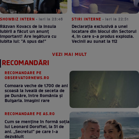
SHOWBIZ INTERN
• ieri la 23:46
STIRI INTERNE
• ieri la 22:51
Răzvan Kovacs de la Insula
Declarația exclusivă a unei
Iubirii a făcut un anunț
locatare din blocul din Sectorul
important! Are legătura cu
4, în care s-a produs explozia.
iubita lui: "A spus da!"
Vecinii au sunat la 112
VEZI MAI MULT
RECOMANDĂRI
RECOMANDARE PE
OBSERVATORNEWS.RO
Comoara veche de 1.700 de ani
scoasă la iveală de seceta de
pe Dunăre, între România şi
Bulgaria. Imagini rare
RECOMANDARE PE AS.RO
Cum se menţine în formă soţia
lui Leonard Doroftei, la 51 de
ani. „Secretul” pe care l-a
dezvăluit