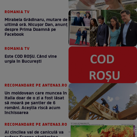
ROMANIA TV
Mirabela Grădinaru, mutare de
ultimă oră. Nicuşor Dan, anunţ
despre Prima Doamnă pe
Facebook
ROMANIA TV
Este COD ROŞU. Când vine
urgia în Bucureşti
RECOMANDARE PE ANTENA3.RO
Un moldovean care muncea în
Italia doar de o zi a fost lăsat
să moară pe şantier de 6
români. Aceștia riscă acum
închisoarea
RECOMANDARE PE ANTENA3.RO
Al cincilea val de caniculă va