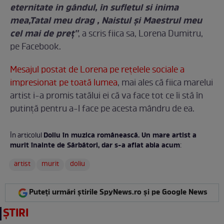
eternitate in gândul, în sufletul si inima
mea,Tatal meu drag , Naistul şi Maestrul meu
cel mai de preţ''
, a scris fiica sa, Lorena Dumitru,
pe Facebook.
Mesajul postat de Lorena pe reţelele sociale a
impresionat pe toată lumea
, mai ales că fiica marelui
artist i-a promis tatălui ei că va face tot ce îi stă în
putinţă pentru a-l face pe acesta mândru de ea.
Doliu în muzica românească. Un mare artist a
În articolul
murit înainte de Sărbători, dar s-a aflat abia acum
:
artist
murit
doliu
Puteți urmări știrile SpyNews.ro și pe Google News
ȘTIRI