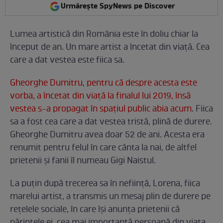
Urmărește SpyNews pe Discover
Lumea artistică din România este în doliu chiar la
început de an. Un mare artist a încetat din viaţă. Cea
care a dat vestea este fiica sa.
Gheorghe Dumitru, pentru că despre acesta este
vorba, a încetat din viaţă la finalul lui 2019, însă
vestea s-a propagat în spaţiul public abia acum
. Fiica
sa a fost cea care a dat vestea tristă, plină de durere.
Gheorghe Dumitru avea doar 52 de ani. Acesta era
renumit pentru felul în care cânta la nai, de altfel
prietenii şi fanii îl numeau Gigi Naistul.
La puţin după trecerea sa în nefiinţă, Lorena, fiica
marelui artist, a transmis un mesaj plin de durere pe
reţelele sociale, în care îşi anunţa prietenii că
părintele ei, cea mai importantă persoană din viaţa