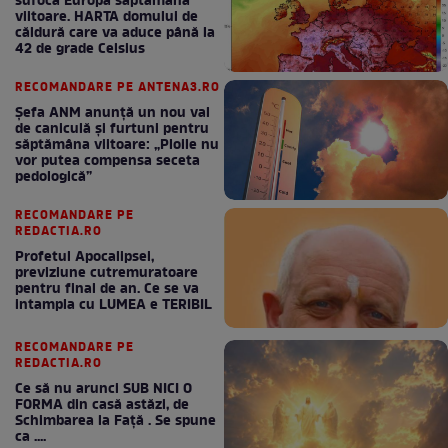
sufoca Europa săptămâna
viitoare. HARTA domului de
căldură care va aduce până la
42 de grade Celsius
RECOMANDARE PE ANTENA3.RO
Șefa ANM anunță un nou val
de caniculă și furtuni pentru
săptămâna viitoare: „Ploile nu
vor putea compensa seceta
pedologică”
RECOMANDARE PE
REDACTIA.RO
Profetul Apocalipsei,
previziune cutremuratoare
pentru final de an. Ce se va
intampla cu LUMEA e TERIBIL
RECOMANDARE PE
REDACTIA.RO
Ce să nu arunci SUB NICI O
FORMA din casă astăzi, de
Schimbarea la Față . Se spune
ca ....