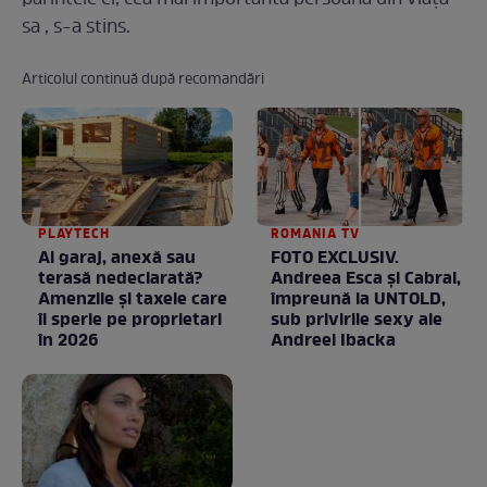
sa , s-a stins.
Articolul continuă după recomandări
PLAYTECH
ROMANIA TV
Ai garaj, anexă sau
FOTO EXCLUSIV.
terasă nedeclarată?
Andreea Esca şi Cabral,
Amenzile și taxele care
împreună la UNTOLD,
îi sperie pe proprietari
sub privirile sexy ale
în 2026
Andreei Ibacka