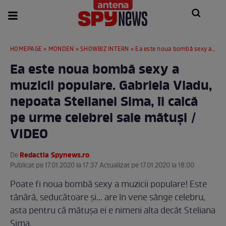
HOMEPAGE
»
MONDEN
»
SHOWBIZ INTERN
» Ea este noua bombă sexy a muzicii populare. Gabriela Vladu, nepoata Stelianei Sima, îi calcă pe urme celebrei sale mătuşi / VIDEO
Ea este noua bombă sexy a
muzicii populare. Gabriela Vladu,
nepoata Stelianei Sima, îi calcă
pe urme celebrei sale mătuşi /
VIDEO
Redactia Spynews.ro
De
.
Publicat pe 17.01.2020 la 17:37 Actualizat pe 17.01.2020 la 18:00
Poate fi noua bombă sexy a muzicii populare! Este
tânără, seducătoare şi... are în vene sânge celebru,
asta pentru că mătuşa ei e nimeni alta decât Steliana
Sima.