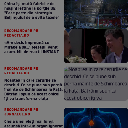
China își mută fabricile de
mașini ieftine la porțile UE:
"Face parte din strategia
Beijingului de a evita taxele"
RECOMANDARE PE
REDACTIA.RO
«Am decis împreună cu
Mirabela să..." Mesajul venit
acum. Mii de reactii INSTANT
RECOMANDARE PE
REDACTIA.RO
Noaptea în care cerurile se
deschid. Ce se pune sub pernă
înainte de Schimbarea la Față.
Bătrânii spun că acest obicei
îți va transforma viața
RECOMANDARE PE
JURNALUL.RO
Cheia unei vieți mai lungi,
ascunsă într-un organ ignorat