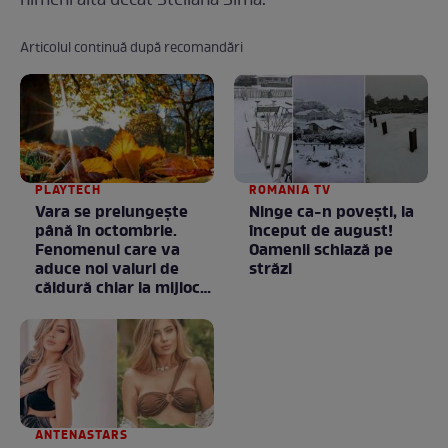
nimeni alta decât Steliana Sima.
Articolul continuă după recomandări
PLAYTECH
ROMANIA TV
Vara se prelungeşte
Ninge ca-n povești, la
până în octombrie.
început de august!
Fenomenul care va
Oamenii schiază pe
aduce noi valuri de
străzi
căldură chiar la mijlocul
toamnei
ANTENASTARS