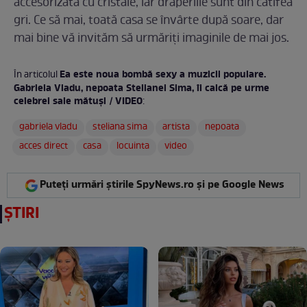
accesorizată cu cristale, iar draperiile sunt din catifea
gri. Ce să mai, toată casa se învârte după soare, dar
mai bine vă invităm să urmăriţi imaginile de mai jos.
Ea este noua bombă sexy a muzicii populare.
În articolul
Gabriela Vladu, nepoata Stelianei Sima, îi calcă pe urme
celebrei sale mătuşi / VIDEO
:
gabriela vladu
steliana sima
artista
nepoata
acces direct
casa
locuinta
video
Puteți urmări știrile SpyNews.ro și pe Google News
ȘTIRI