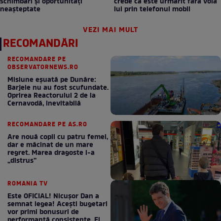
schimbări și oportunități
crede că este urmărit fără voia
neașteptate
lui prin telefonul mobil
VEZI MAI MULT
RECOMANDĂRI
RECOMANDARE PE
OBSERVATORNEWS.RO
Misiune eșuată pe Dunăre:
Barjele nu au fost scufundate.
Oprirea Reactorului 2 de la
Cernavodă, inevitabilă
RECOMANDARE PE AS.RO
Are nouă copii cu patru femei,
dar e măcinat de un mare
regret. Marea dragoste l-a
„distrus”
ROMANIA TV
Este OFICIAL! Nicușor Dan a
semnat legea! Acești bugetari
vor primi bonusuri de
performanță consistente. Ei