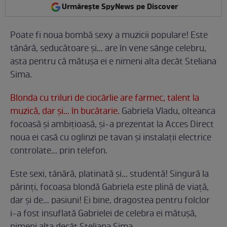
Urmărește SpyNews pe Discover
Poate fi noua bombă sexy a muzicii populare! Este
tânără, seducătoare şi... are în vene sânge celebru,
asta pentru că mătuşa ei e nimeni alta decât Steliana
Sima.
Blonda cu triluri de ciocârlie are farmec, talent la
muzică, dar şi... în bucătarie.
Gabriela Vladu, olteanca
focoasă şi ambiţioasă, şi-a prezentat la Acces Direct
noua ei casă cu oglinzi pe tavan şi instalaţii electrice
controlate... prin telefon.
Este sexi, tânără, platinată şi... studentă! Singură la
părinţi, focoasa blondă Gabriela este plină de viaţă,
dar şi de... pasiuni! Ei bine, dragostea pentru folclor
i-a fost insuflată Gabrielei de celebra ei mătuşă,