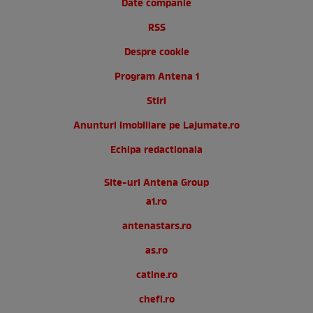
Date companie
RSS
Despre cookie
Program Antena 1
Stiri
Anunturi imobiliare pe Lajumate.ro
Echipa redactionala
Site-uri Antena Group
a1.ro
antenastars.ro
as.ro
catine.ro
chefi.ro