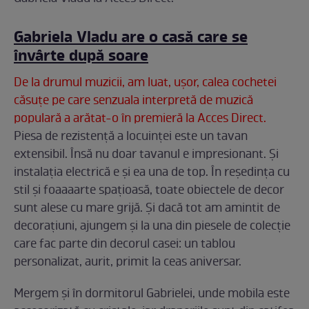
Gabriela Vladu are o casă care se
învârte după soare
De la drumul muzicii, am luat, uşor, calea cochetei
căsuţe pe care senzuala interpretă de muzică
populară a arătat-o în premieră la Acces Direct.
Piesa de rezistenţă a locuinţei este un tavan
extensibil. Însă nu doar tavanul e impresionant. Şi
instalaţia electrică e şi ea una de top. În reşedinţa cu
stil şi foaaaarte spaţioasă, toate obiectele de decor
sunt alese cu mare grijă. Şi dacă tot am amintit de
decoraţiuni, ajungem şi la una din piesele de colecţie
care fac parte din decorul casei: un tablou
personalizat, aurit, primit la ceas aniversar.
Mergem şi în dormitorul Gabrielei, unde mobila este