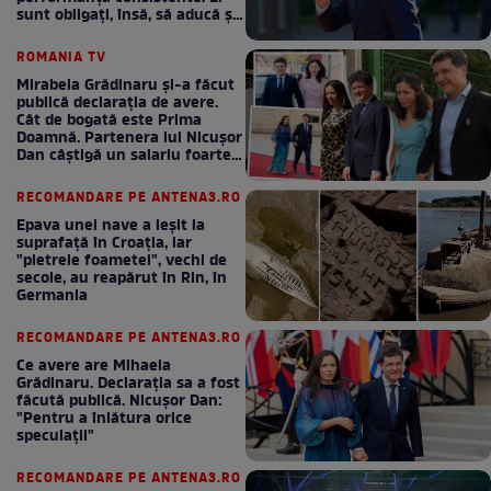
sunt obligați, însă, să aducă și
bani la bugetul de stat
ROMANIA TV
Mirabela Grădinaru și-a făcut
publică declarația de avere.
Cât de bogată este Prima
Doamnă. Partenera lui Nicușor
Dan câștigă un salariu foarte
bun în fiecare lună!
RECOMANDARE PE ANTENA3.RO
Epava unei nave a ieșit la
suprafață în Croația, iar
"pietrele foametei", vechi de
secole, au reapărut în Rin, în
Germania
RECOMANDARE PE ANTENA3.RO
Ce avere are Mihaela
Grădinaru. Declarația sa a fost
făcută publică. Nicușor Dan:
"Pentru a înlătura orice
speculații"
RECOMANDARE PE ANTENA3.RO