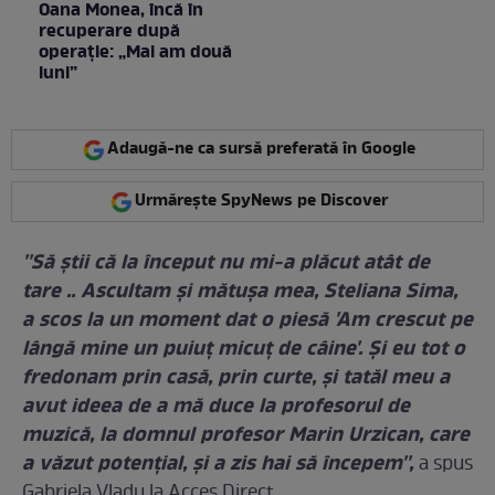
Oana Monea, încă în
recuperare după
operație: „Mai am două
luni”
Adaugă-ne ca sursă preferată în Google
Urmărește SpyNews pe Discover
''Să știi că la început nu mi-a plăcut atât de
tare .. Ascultam și mătușa mea, Steliana Sima,
a scos la un moment dat o piesă 'Am crescut pe
lângă mine un puiuţ micuț de câine'. Și eu tot o
fredonam prin casă, prin curte, și tatăl meu a
avut ideea de a mă duce la profesorul de
muzică, la domnul profesor Marin Urzican, care
a văzut potențial, și a zis hai să începem'',
a spus
Gabriela Vladu la Acces Direct.