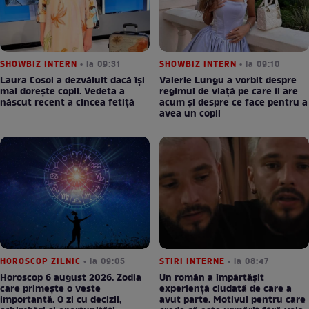
SHOWBIZ INTERN
• la 09:31
SHOWBIZ INTERN
• la 09:10
Laura Cosoi a dezvăluit dacă își
Valerie Lungu a vorbit despre
mai dorește copii. Vedeta a
regimul de viață pe care îl are
născut recent a cincea fetiță
acum și despre ce face pentru a
avea un copil
HOROSCOP ZILNIC
• la 09:05
STIRI INTERNE
• la 08:47
Horoscop 6 august 2026. Zodia
Un român a împărtășit
care primește o veste
experiență ciudată de care a
importantă. O zi cu decizii,
avut parte. Motivul pentru care