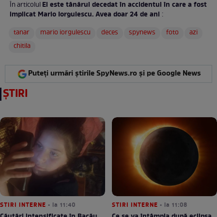
El este tânărul decedat în accidentul în care a fost
În articolul
implicat Mario Iorgulescu. Avea doar 24 de ani
:
tanar
mario iorgulescu
deces
spynews
foto
azi
chitila
Puteți urmări știrile SpyNews.ro și pe Google News
ȘTIRI
STIRI INTERNE
• la 11:40
STIRI INTERNE
• la 11:08
Căutări intensificate în Bacău
Ce se va întâmpla după eclipsa