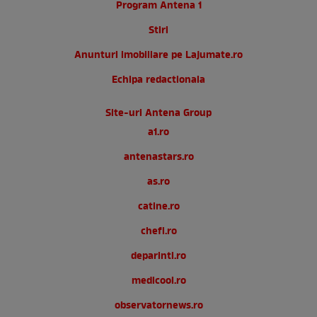
Program Antena 1
Stiri
Anunturi imobiliare pe Lajumate.ro
Echipa redactionala
Site-uri Antena Group
a1.ro
antenastars.ro
as.ro
catine.ro
chefi.ro
deparinti.ro
medicool.ro
observatornews.ro