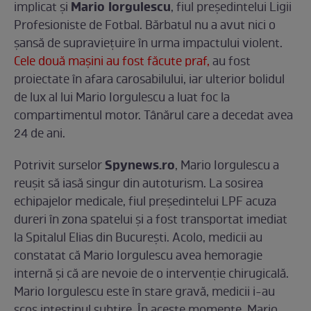
Mario Iorgulescu
implicat şi
, fiul președintelui Ligii
Profesioniste de Fotbal. Bărbatul nu a avut nici o
şansă de supravieţuire în urma impactului violent.
Cele două maşini au fost făcute praf,
au fost
proiectate în afara carosabilului, iar ulterior bolidul
de lux al lui Mario Iorgulescu a luat foc la
compartimentul motor. Tânărul care a decedat avea
24 de ani.
Spynews.ro
Potrivit surselor
, Mario Iorgulescu a
reușit să iasă singur din autoturism. La sosirea
echipajelor medicale, fiul președintelui LPF acuza
dureri în zona spatelui și a fost transportat imediat
la Spitalul Elias din București. Acolo, medicii au
constatat că Mario Iorgulescu avea hemoragie
internă și că are nevoie de o intervenție chirugicală.
Mario Iorgulescu este în stare gravă, medicii i-au