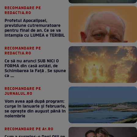
RECOMANDARE PE
REDACTIA.RO
Profetul Apocalipsei,
previziune cutremuratoare
pentru final de an. Ce se va
intampla cu LUMEA e TERIBIL
RECOMANDARE PE
REDACTIA.RO
Ce să nu arunci SUB NICI O
FORMA din casă astăzi, de
Schimbarea la Față . Se spune
ca ....
RECOMANDARE PE
JURNALUL.RO
Vom avea apă după program:
curge în ianuarie și februarie,
se oprește din august până în
noiembrie
RECOMANDARE PE A1.RO