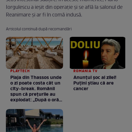
scos intestinul subțire. În aceste momente, Mario
Iorgulescu a ieșit din operație și se află la salonul de
Reanimare și ar fi în comă indusă.
Articolul continuă după recomandări
PLAYTECH
ROMANIA TV
Plaja din Thassos unde
Anunţul şoc al zilei!
o zi poate costa cât un
Puţini ştiau că are
city-break. Românii
cancer
spun că prețurile au
explodat: „După o oră
am plecat”