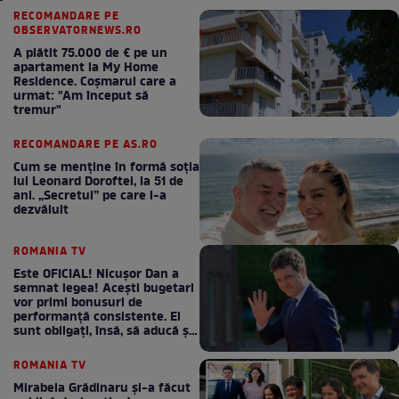
RECOMANDARE PE
OBSERVATORNEWS.RO
A plătit 75.000 de € pe un
apartament la My Home
Residence. Coşmarul care a
urmat: "Am început să
tremur"
RECOMANDARE PE AS.RO
Cum se menţine în formă soţia
lui Leonard Doroftei, la 51 de
ani. „Secretul” pe care l-a
dezvăluit
ROMANIA TV
Este OFICIAL! Nicușor Dan a
semnat legea! Acești bugetari
vor primi bonusuri de
performanță consistente. Ei
sunt obligați, însă, să aducă și
bani la bugetul de stat
ROMANIA TV
Mirabela Grădinaru și-a făcut