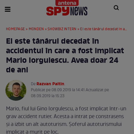
HOMEPAGE
»
MONDEN
»
SHOWBIZ INTERN
» El este tânărul decedat în accidentul în care a fost implicat Mario Iorgulescu. Avea doar 24 de ani
El este tânărul decedat în
accidentul în care a fost implicat
Mario Iorgulescu. Avea doar 24
de ani
Razvan Paltin
De
.
Publicat pe 08.09.2019 la 14:41 Actualizat pe
08.09.2019 la 15:23
Mario, fiul lui Gino Iorgulescu, a fost implicat într-un
grav accident rutier. Acesta a intrat pe constrasens
şi a izbit un alt autoturism. Şoferul autoturismului
implicat a murit pe loc.