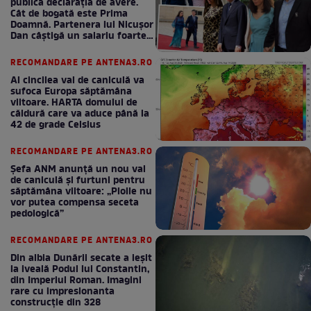
publică declarația de avere.
Cât de bogată este Prima
Doamnă. Partenera lui Nicușor
Dan câștigă un salariu foarte
bun în fiecare lună!
RECOMANDARE PE ANTENA3.RO
Al cincilea val de caniculă va
sufoca Europa săptămâna
viitoare. HARTA domului de
căldură care va aduce până la
42 de grade Celsius
RECOMANDARE PE ANTENA3.RO
Șefa ANM anunță un nou val
de caniculă și furtuni pentru
săptămâna viitoare: „Ploile nu
vor putea compensa seceta
pedologică”
RECOMANDARE PE ANTENA3.RO
Din albia Dunării secate a ieșit
la iveală Podul lui Constantin,
din Imperiul Roman. Imagini
rare cu impresionanta
construcție din 328