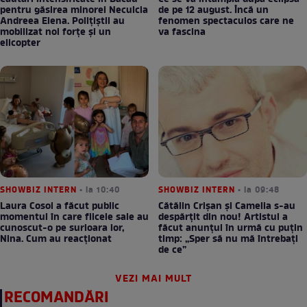
pentru găsirea minorei Neculcia
de pe 12 august. Încă un
Andreea Elena. Polițiștii au
fenomen spectaculos care ne
mobilizat noi forțe și un
va fascina
elicopter
SHOWBIZ INTERN
• la 10:40
SHOWBIZ INTERN
• la 09:48
Laura Cosoi a făcut public
Cătălin Crișan și Camelia s-au
momentul în care fiicele sale au
despărțit din nou! Artistul a
cunoscut-o pe surioara lor,
făcut anunțul în urmă cu puțin
Nina. Cum au reacționat
timp: „Sper să nu mă întrebați
de ce”
VEZI MAI MULT
RECOMANDĂRI