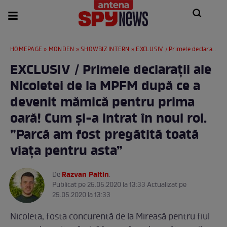
HOMEPAGE
»
MONDEN
»
SHOWBIZ INTERN
» EXCLUSIV / Primele declarații ale Nicoletei de la MPFM după ce a devenit mămică pentru prima oară! Cum și-a intrat în noul rol. ”Parcă am fost pregătită toată viața pentru asta”
EXCLUSIV / Primele declarații ale
Nicoletei de la MPFM după ce a
devenit mămică pentru prima
oară! Cum și-a intrat în noul rol.
”Parcă am fost pregătită toată
viața pentru asta”
Razvan Paltin
De
.
Publicat pe 25.05.2020 la 13:33 Actualizat pe
25.05.2020 la 13:33
Nicoleta, fosta concurentă de la Mireasă pentru fiul