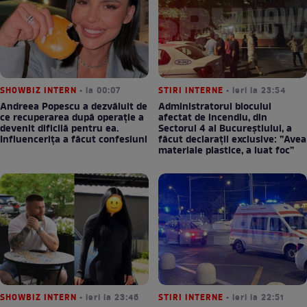
SHOWBIZ INTERN
• la 00:07
STIRI INTERNE
• ieri la 23:54
Andreea Popescu a dezvăluit de
Administratorul blocului
ce recuperarea după operație a
afectat de incendiu, din
devenit dificilă pentru ea.
Sectorul 4 al Bucureștiului, a
Influencerița a făcut confesiuni
făcut declarații exclusive: ”Avea
materiale plastice, a luat foc”
SHOWBIZ INTERN
• ieri la 23:46
STIRI INTERNE
• ieri la 22:51