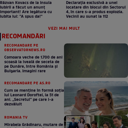
Răzvan Kovacs de la Insula
Declarația exclusivă a unei
Iubirii a făcut un anunț
locatare din blocul din Sectorul
important! Are legătura cu
4, în care s-a produs explozia.
iubita lui: "A spus da!"
Vecinii au sunat la 112
VEZI MAI MULT
RECOMANDĂRI
RECOMANDARE PE
OBSERVATORNEWS.RO
Comoara veche de 1.700 de ani
scoasă la iveală de seceta de
pe Dunăre, între România şi
Bulgaria. Imagini rare
RECOMANDARE PE AS.RO
Cum se menţine în formă soţia
lui Leonard Doroftei, la 51 de
ani. „Secretul” pe care l-a
dezvăluit
ROMANIA TV
Mirabela Grădinaru, mutare de