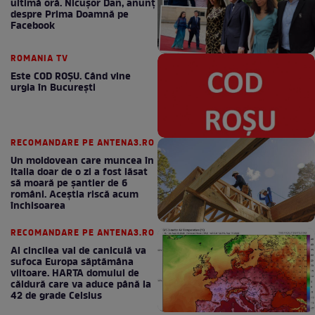
ultimă oră. Nicuşor Dan, anunţ
despre Prima Doamnă pe
Facebook
ROMANIA TV
Este COD ROŞU. Când vine
urgia în Bucureşti
RECOMANDARE PE ANTENA3.RO
Un moldovean care muncea în
Italia doar de o zi a fost lăsat
să moară pe şantier de 6
români. Aceștia riscă acum
închisoarea
RECOMANDARE PE ANTENA3.RO
Al cincilea val de caniculă va
sufoca Europa săptămâna
viitoare. HARTA domului de
căldură care va aduce până la
42 de grade Celsius