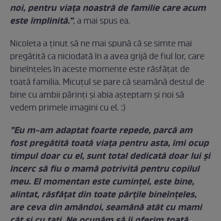
noi, pentru viața noastră de familie care acum
este împlinită.”
, a mai spus ea.
Nicoleta a ținut să ne mai spună că se simte mai
pregătită ca niciodată în a avea grijă de fiul lor, care
bineînțeles în aceste momente este răsfățat de
toată familia. Micuțul se pare că seamănă destul de
bine cu ambii părinți și abia așteptam și noi să
vedem primele imagini cu el. :)
”Eu m-am adaptat foarte repede, parcă am
fost pregătită toată viața pentru asta, îmi ocup
timpul doar cu el, sunt total dedicată doar lui și
încerc să fiu o mamă potrivită pentru copilul
meu. El momentan este cumințel, este bine,
alintat, răsfățat din toate părțile bineînțeles,
are ceva din amândoi, seamănă atât cu mami
cât și cu tati. Ne ocupăm să îi oferim toată