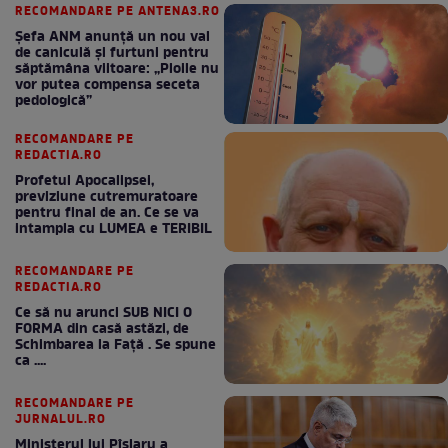
RECOMANDARE PE ANTENA3.RO
Șefa ANM anunță un nou val
de caniculă și furtuni pentru
săptămâna viitoare: „Ploile nu
vor putea compensa seceta
pedologică”
RECOMANDARE PE
REDACTIA.RO
Profetul Apocalipsei,
previziune cutremuratoare
pentru final de an. Ce se va
intampla cu LUMEA e TERIBIL
RECOMANDARE PE
REDACTIA.RO
Ce să nu arunci SUB NICI O
FORMA din casă astăzi, de
Schimbarea la Față . Se spune
ca ....
RECOMANDARE PE
JURNALUL.RO
Ministerul lui Pîslaru a