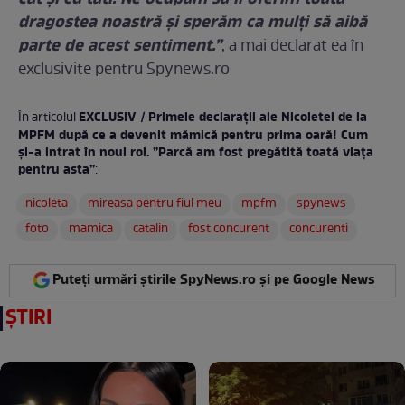
dragostea noastră și sperăm ca mulți să aibă
parte de acest sentiment.”
, a mai declarat ea în
exclusivite pentru Spynews.ro
EXCLUSIV / Primele declarații ale Nicoletei de la
În articolul
MPFM după ce a devenit mămică pentru prima oară! Cum
și-a intrat în noul rol. ”Parcă am fost pregătită toată viața
pentru asta”
:
nicoleta
mireasa pentru fiul meu
mpfm
spynews
foto
mamica
catalin
fost concurent
concurenti
Puteți urmări știrile SpyNews.ro și pe Google News
ȘTIRI