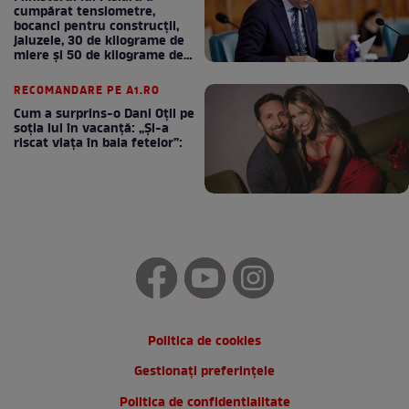
cumpărat tensiometre,
bocanci pentru construcții,
jaluzele, 30 de kilograme de
miere și 50 de kilograme de
cafea
RECOMANDARE PE A1.RO
Cum a surprins-o Dani Oțil pe
soția lui în vacanță: „Și-a
riscat viața în baia fetelor”:
Politica de cookies
Gestionați preferințele
Politica de confidentialitate