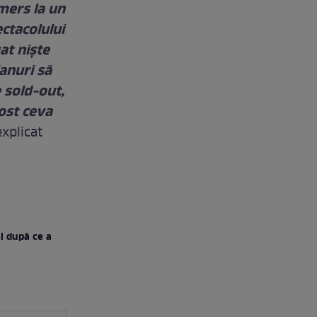
mers la un
ectacolului
at nişte
lanuri să
e sold-out,
fost ceva
xplicat
al după ce a