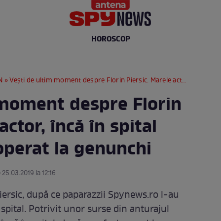
HOROSCOP
N
» Vești de ultim moment despre Florin Piersic. Marele actor, încă în spital după ce a fost operat la genunchi
 moment despre Florin
actor, încă în spital
operat la genunchi
 25.03.2019 la 12:16
iersic, după ce paparazzii Spynews.ro l-au
spital. Potrivit unor surse din anturajul