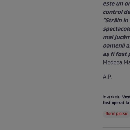
este un om
control de
"Străin în
spectacole
mai jucăm 
oamenii ar
aş fi fost
Medeea Ma
A.P.
Veșt
În articolul
fost operat l
florin piersic