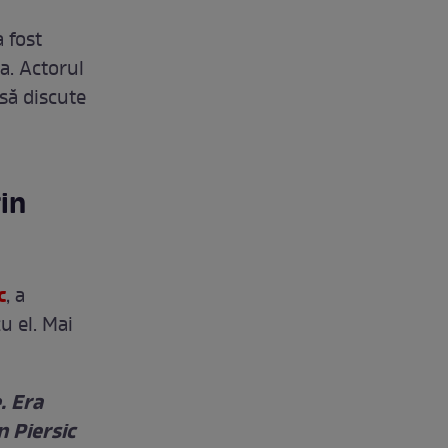
 fost
a. Actorul
să discute
in
c
, a
u el. Mai
. Era
n Piersic