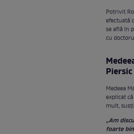
Potrivit R
efectuată 
se află în
cu doctoru
Medeea
Piersic
Medeea Mar
explicat că
mult, susți
„Am discu
foarte bin