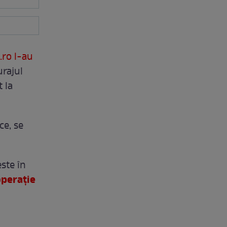
.ro l-au
urajul
t la
ce, se
este în
perație