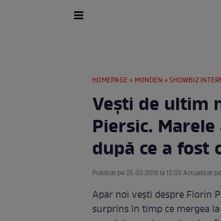
HOMEPAGE
»
MONDEN
»
SHOWBIZ INTER
Vești de ultim
Piersic. Marele 
după ce a fost 
Publicat pe 25.03.2019 la 12:03 Actualizat pe
Apar noi vești despre Florin P
surprins în timp ce mergea la 