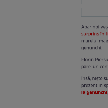
Apar noi veș
surprins în 
marelui maest
genunchi.
Florin Piersi
pare, un cont
Însă, niște s
prezent în sp
la genunchi