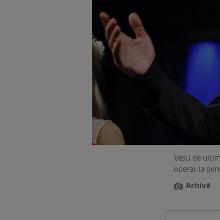
Vești de ulti
operat la gen
Arhivă