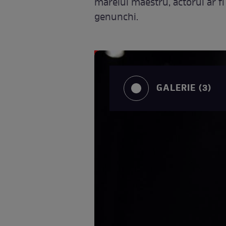
marelui maestru, actorul ar fi 
genunchi.
GALERIE (3)