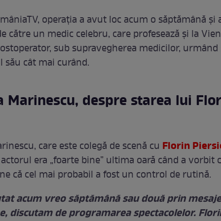
omâniaTV, operația a avut loc acum o săptămână și a
de către un medic celebru, care profesează și la Vien
 postoperator, sub supravegherea medicilor, urmând 
l său cât mai curând.
 Marinescu, despre starea lui Flor
Florin Piersi
inescu, care este colegă de scenă cu
 actorul era „foarte bine” ultima oară când a vorbit c
ne că cel mai probabil a fost un control de rutină.
tat acum vreo săptămână sau două prin mesaje
e, discutam de programarea spectacolelor. Flori