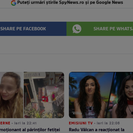
Puteți urmări știrile SpyNews.ro și pe Google News
SHARE PE FACEBOOK
SHARE PE WHATS
TERNE
• ieri la 22:41
EMISIUNI TV
• ieri la 22:06
moționant al părinților fetiței
Radu Vâlcan a reacționat la