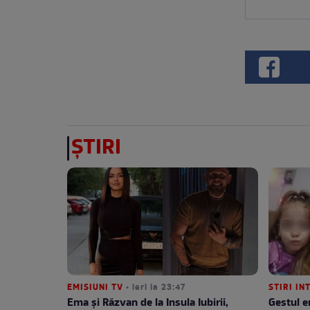
ȘTIRI
EMISIUNI TV
• ieri la 23:47
STIRI IN
Ema și Răzvan de la Insula Iubirii,
Gestul e