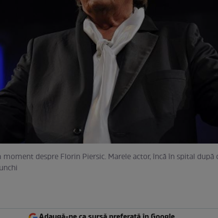
m moment despre Florin Piersic. Marele actor, încă în spital după 
unchi
Adaugă-ne ca sursă preferată în Google