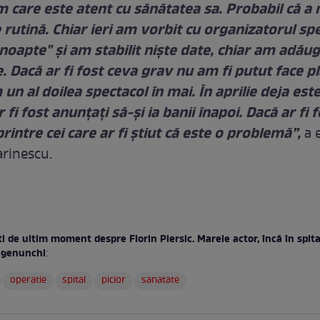
 care este atent cu sănătatea sa. Probabil că a 
 rutină. Chiar ieri am vorbit cu organizatorul sp
 noapte" şi am stabilit nişte date, chiar am adăug
. Dacă ar fi fost ceva grav nu am fi putut face p
un al doilea spectacol în mai. În aprilie deja est
 fi fost anunţaţi să-şi ia banii înapoi. Dacă ar fi 
 printre cei care ar fi ştiut că este o problemă”,
a e
rinescu.
i de ultim moment despre Florin Piersic. Marele actor, încă în spit
a genunchi
:
operatie
spital
picior
sanatate