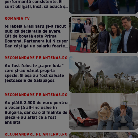
performanță consistente. Ei
sunt obligați, însă, să aducă și
bani la bugetul de stat
ROMANIA TV
Mirabela Grădinaru și-a făcut
publică declarația de avere.
Cât de bogată este Prima
Doamnă. Partenera lui Nicușor
Dan câștigă un salariu foarte
bun în fiecare lună!
RECOMANDARE PE ANTENA3.RO
Au fost folosite „capre Iuda”
care și-au vânat propria
specie. Și așa au fost salvate
țestoasele de Galapagos
RECOMANDARE PE ANTENA3.RO
Au plătit 3.500 de euro pentru
o vacanță all-inclusive în
Bulgaria, dar cu o zi înainte de
plecare au aflat că a fost
anulată
RECOMANDARE PE ANTENA3.RO