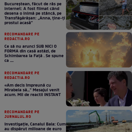
Bucureștean, făcut de râs pe
internet: A fost filmat când
desena o inimă pe stâncă, pe
Transfăgărășan: „Anna, ține-ți
prostul acasă”
RECOMANDARE PE
REDACTIA.RO
Ce să nu arunci SUB NICI O
FORMA din casă astăzi, de
Schimbarea la Față . Se spune
ca ....
RECOMANDARE PE
REDACTIA.RO
«Am decis împreună cu
Mirabela să..." Mesajul venit
acum. Mii de reactii INSTANT
RECOMANDARE PE
JURNALUL.RO
Investigație, Canalul Bala: Cum
au dispărut milioane de euro