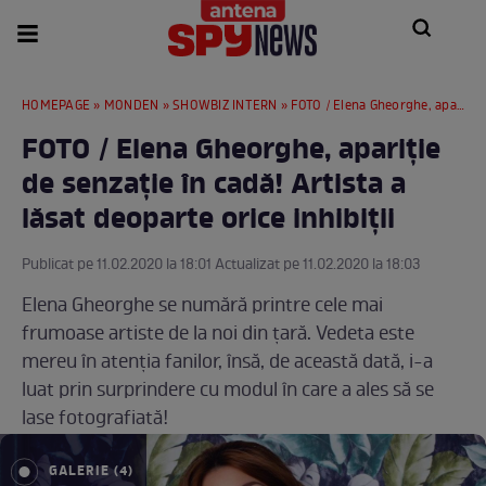
HOMEPAGE
»
MONDEN
»
SHOWBIZ INTERN
» FOTO / Elena Gheorghe, apariţie de senzaţie în cadă! Artista a lăsat deoparte orice inhibiţii
FOTO / Elena Gheorghe, apariţie
de senzaţie în cadă! Artista a
lăsat deoparte orice inhibiţii
Publicat pe 11.02.2020 la 18:01 Actualizat pe 11.02.2020 la 18:03
Elena Gheorghe se numără printre cele mai
frumoase artiste de la noi din ţară. Vedeta este
mereu în atenţia fanilor, însă, de această dată, i-a
luat prin surprindere cu modul în care a ales să se
lase fotografiată!
GALERIE (4)