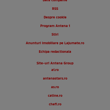
Date companie
RSS
Despre cookie
Program Antena 1
Stiri
Anunturi imobiliare pe Lajumate.ro
Echipa redactionala
Site-uri Antena Group
a1.ro
antenastars.ro
as.ro
catine.ro
chefi.ro