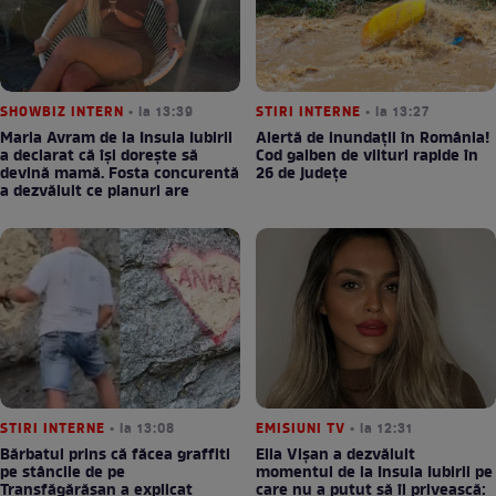
SHOWBIZ INTERN
• la 13:39
STIRI INTERNE
• la 13:27
Maria Avram de la Insula Iubirii
Alertă de inundații în România!
a declarat că își dorește să
Cod galben de viituri rapide în
devină mamă. Fosta concurentă
26 de județe
a dezvăluit ce planuri are
STIRI INTERNE
• la 13:08
EMISIUNI TV
• la 12:31
Bărbatul prins că făcea graffiti
Ella Vișan a dezvăluit
pe stâncile de pe
momentul de la Insula Iubirii pe
Transfăgărășan a explicat
care nu a putut să îl privească: