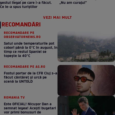
gestul ilegal pe care l-a făcut.
„Nu am curajul”
Ce le-a spus turiștilor
VEZI MAI MULT
RECOMANDĂRI
RECOMANDARE PE
OBSERVATORNEWS.RO
Satul unde temperaturile pot
coborî până la 0°C în august, în
timp ce restul Spaniei se
topește la 40°C
RECOMANDARE PE AS.RO
Fostul portar de la CFR Cluj s-a
făcut cântăreţ şi urcă pe
scenă la UNTOLD
ROMANIA TV
Este OFICIAL! Nicușor Dan a
semnat legea! Acești bugetari
vor primi bonusuri de