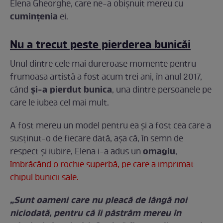
Elena Gheorghe, care ne-a obişnuit mereu cu
cuminţenia
ei.
Nu a trecut peste pierderea bunicăi
Unul dintre cele mai dureroase momente pentru
frumoasa artistă a fost acum trei ani, în anul 2017,
şi-a pierdut bunica
când
, una dintre persoanele pe
care le iubea cel mai mult.
A fost mereu un model pentru ea şi a fost cea care a
susţinut-o de fiecare dată, aşa că, în semn de
omagiu
respect şi iubire, Elena i-a adus un
,
îmbrăcând o rochie superbă, pe care a imprimat
chipul bunicii sale.
„Sunt oameni care nu pleacă de lângă noi
niciodată, pentru că îi păstrăm mereu în