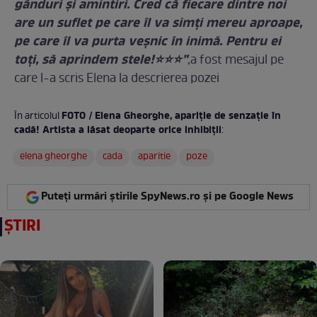
gânduri și amintiri. Cred că fiecare dintre noi
are un suflet pe care îl va simți mereu aproape,
pe care îl va purta veșnic în inimă. Pentru ei
toți, să aprindem stele!⭐️⭐️⭐️”
,a fost mesajul pe
care l-a scris Elena la descrierea pozei
FOTO / Elena Gheorghe, apariţie de senzaţie în
În articolul
cadă! Artista a lăsat deoparte orice inhibiţii
:
elena gheorghe
cada
aparitie
poze
Puteți urmări știrile SpyNews.ro și pe Google News
ȘTIRI