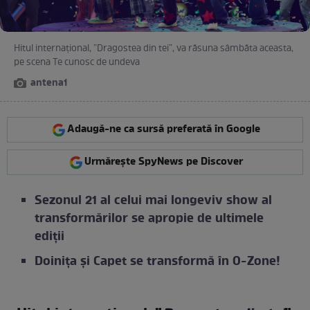
Hitul internațional, ”Dragostea din tei”, va răsuna sâmbăta aceasta,
pe scena Te cunosc de undeva
antena1
Adaugă-ne ca sursă preferată în Google
Urmărește SpyNews pe Discover
Sezonul 21 al celui mai longeviv show al
transformărilor se apropie de ultimele
ediții
Doinița și Capet se transformă în O-Zone!