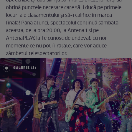
opt echipe își dau silința să impresioneze juriul și să
obțină punctele necesare care să-i ducă pe primele
locuri ale clasamentului și să-i califice în marea
finală! Până atunci, spectacolul continuă sâmbăta
aceasta, de la ora 20:00, la Antena 1 și pe
AntenaPLAY, la Te cunosc de undeva!, cu noi
momente ce nu pot fi ratate, care vor aduce
zâmbetul telespectatorilor.
GALERIE (3)