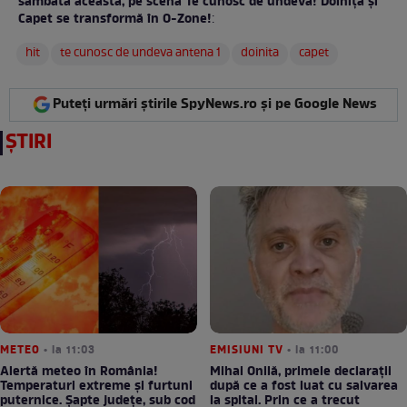
sâmbăta aceasta, pe scena Te cunosc de undeva!​ Doinița și
Capet se transformă în O-Zone!
:
hit
te cunosc de undeva antena 1
doinita
capet
Puteți urmări știrile SpyNews.ro și pe Google News
ȘTIRI
METEO
• la 11:03
EMISIUNI TV
• la 11:00
Alertă meteo în România!
Mihai Onilă, primele declarații
Temperaturi extreme și furtuni
după ce a fost luat cu salvarea
puternice. Șapte județe, sub cod
la spital. Prin ce a trecut