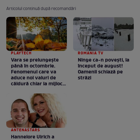
Articolul continuă după recomandări
PLAYTECH
ROMANIA TV
Vara se prelungeşte
Ninge ca-n povești, la
până în octombrie.
început de august!
Fenomenul care va
Oamenii schiază pe
aduce noi valuri de
străzi
căldură chiar la mijlocul
toamnei
ANTENASTARS
Hannelore Ulrich a