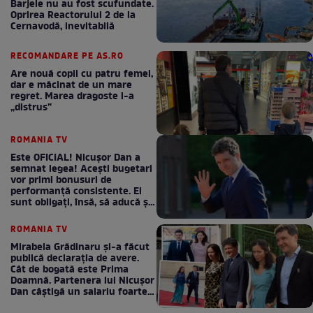
Barjele nu au fost scufundate.
Oprirea Reactorului 2 de la
Cernavodă, inevitabilă
RECOMANDARE PE AS.RO
Are nouă copii cu patru femei,
dar e măcinat de un mare
regret. Marea dragoste l-a
„distrus”
ROMANIA TV
Este OFICIAL! Nicușor Dan a
semnat legea! Acești bugetari
vor primi bonusuri de
performanță consistente. Ei
sunt obligați, însă, să aducă și
bani la bugetul de stat
ROMANIA TV
Mirabela Grădinaru și-a făcut
publică declarația de avere.
Cât de bogată este Prima
Doamnă. Partenera lui Nicușor
Dan câștigă un salariu foarte
bun în fiecare lună!