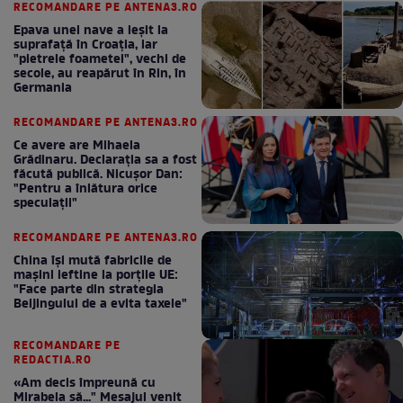
RECOMANDARE PE ANTENA3.RO
Epava unei nave a ieșit la
suprafață în Croația, iar
"pietrele foametei", vechi de
secole, au reapărut în Rin, în
Germania
RECOMANDARE PE ANTENA3.RO
Ce avere are Mihaela
Grădinaru. Declarația sa a fost
făcută publică. Nicușor Dan:
"Pentru a înlătura orice
speculații"
RECOMANDARE PE ANTENA3.RO
China își mută fabricile de
mașini ieftine la porțile UE:
"Face parte din strategia
Beijingului de a evita taxele"
RECOMANDARE PE
REDACTIA.RO
«Am decis împreună cu
Mirabela să..." Mesajul venit