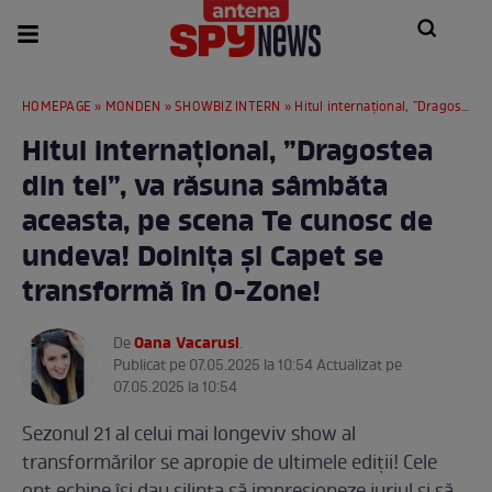
HOMEPAGE
»
MONDEN
»
SHOWBIZ INTERN
» Hitul internațional, ”Dragostea din tei”, va răsuna sâmbăta aceasta, pe scena Te cunosc de undeva!​ Doinița și Capet se transformă în O-Zone!
Hitul internațional, ”Dragostea
din tei”, va răsuna sâmbăta
aceasta, pe scena Te cunosc de
undeva!​ Doinița și Capet se
transformă în O-Zone!
Oana Vacarusi
De
.
Publicat pe 07.05.2025 la 10:54 Actualizat pe
07.05.2025 la 10:54
Sezonul 21 al celui mai longeviv show al
transformărilor se apropie de ultimele ediții! Cele