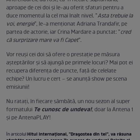
aproape de cei doi și le-au oferit sfaturi pentru a
duce momentul la cel mai înalt nivel. ”
Asta trebuie la
voi, energie
”, le-a menționat Adriana Trandafir, pe
partea de actorie, iar Crina Mardare a punctat: ”
cred
că surprizare mare va fi Capet
”.
Vor reuși cei doi să ofere o prestație pe măsura
așteptărilor și să ajungă pe primele locuri? Mai pot ei
recupera diferența de puncte, față de celelate
echipe? Un lucru e cert – se anunță show pe scena
emisiunii!
Nu ratați, în fiecare sâmbătă, un nou sezon al super
Te cunosc de undeva!
formatului
, doar la Antena 1
și pe AntenaPLAY!
Hitul internațional, ”Dragostea din tei”, va răsuna
În articolul