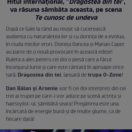
Hitul internațional, ”
Dragostea din tei
”,
va răsuna sâmbăta aceasta, pe scena
Te cunosc de undeva
După ce Gale la rând au reușit să cucerească
audiența cu naturalețea lor și cu dorința de a evolua,
în ciuda micilor erori, Doinița Oancea și Marian Capet
au parte de o nouă provocare în această ediție!
Ruleta a ales pentru cei doi o piesă care a făcut
înconjurul lumii și care este cântată în aproape orice
Dragostea din tei
trupa O-Zone
țară:
, lansată de
!
Dan Bălan și Arsenie
vor fi cei doi interpreți din cei
trei ai trupei pe care-i vor aduce pe scenă actrița și
hairstylist-ul, sâmbătă seara! Pregătirea este una
încărcată de energie bună și de multe glume, ca de
fiecare dată!