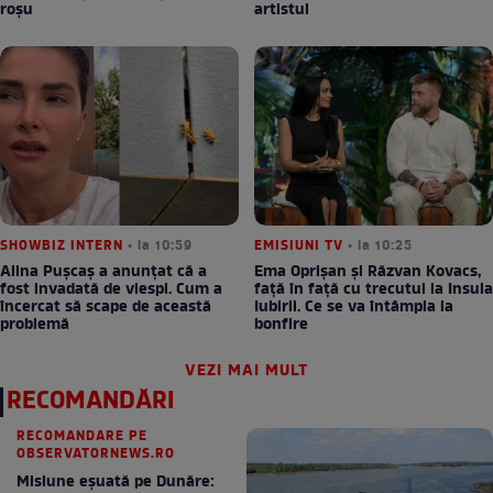
roșu
artistul
SHOWBIZ INTERN
• la 10:59
EMISIUNI TV
• la 10:25
Alina Pușcaș a anunțat că a
Ema Oprișan și Răzvan Kovacs,
fost invadată de viespi. Cum a
față în față cu trecutul la Insula
încercat să scape de această
Iubirii. Ce se va întâmpla la
problemă
bonfire
VEZI MAI MULT
RECOMANDĂRI
RECOMANDARE PE
OBSERVATORNEWS.RO
Misiune eșuată pe Dunăre: