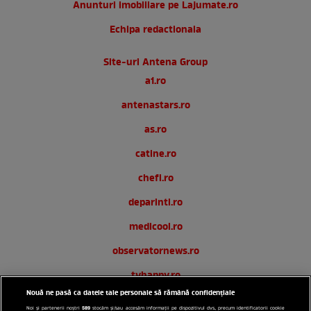
Anunturi imobiliare pe Lajumate.ro
Echipa redactionala
Site-uri Antena Group
a1.ro
antenastars.ro
as.ro
catine.ro
chefi.ro
deparinti.ro
medicool.ro
observatornews.ro
tvhappy.ro
Nouă ne pasă ca datele tale personale să rămână confidențiale
useit.ro
589
Noi și partenerii noștri
stocăm și/sau accesăm informații pe dispozitivul dvs., precum identificatorii cookie