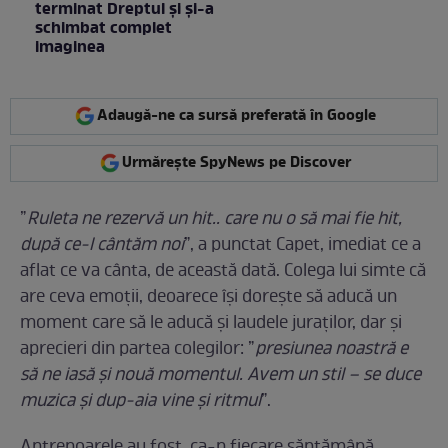
terminat Dreptul și și-a
schimbat complet
imaginea
Adaugă-ne ca sursă preferată în Google
Urmărește SpyNews pe Discover
”
Ruleta ne rezervă un hit.. care nu o să mai fie hit,
după ce-l cântăm noi
”, a punctat Capet, imediat ce a
aflat ce va cânta, de această dată. Colega lui simte că
are ceva emoții, deoarece își dorește să aducă un
moment care să le aducă și laudele juraților, dar și
aprecieri din partea colegilor: ”
presiunea noastră e
să ne iasă și nouă momentul. Avem un stil – se duce
muzica și dup-aia vine și ritmul
”.
Antrenoarele au fost, ca-n fiecare săptămână,