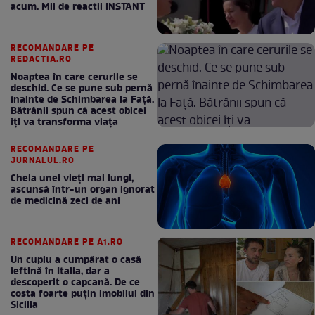
acum. Mii de reactii INSTANT
RECOMANDARE PE
REDACTIA.RO
Noaptea în care cerurile se
deschid. Ce se pune sub pernă
înainte de Schimbarea la Față.
Bătrânii spun că acest obicei
îți va transforma viața
RECOMANDARE PE
JURNALUL.RO
Cheia unei vieți mai lungi,
ascunsă într-un organ ignorat
de medicină zeci de ani
RECOMANDARE PE A1.RO
Un cuplu a cumpărat o casă
ieftină în Italia, dar a
descoperit o capcană. De ce
costa foarte puțin imobilul din
Sicilia