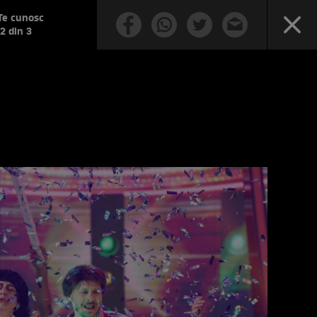
 Te cunosc
 2 din 3