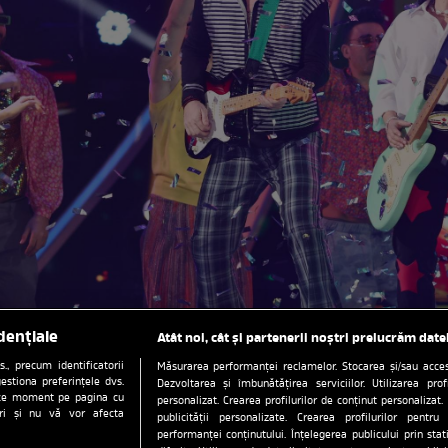
dențiale
Atât noi, cât și partenerii noștri prelucrăm date
, precum identificatorii
Măsurarea performanței reclamelor. Stocarea și/sau accesa
estiona preferințele dvs.
Dezvoltarea și îmbunătățirea serviciilor. Utilizarea prof
orice moment pe pagina cu
personalizat. Crearea profilurilor de conținut personalizat. 
ștri și nu vă vor afecta
publicității personalizate. Crearea profilurilor pentru
performanței conținutului. Înțelegerea publicului prin sta