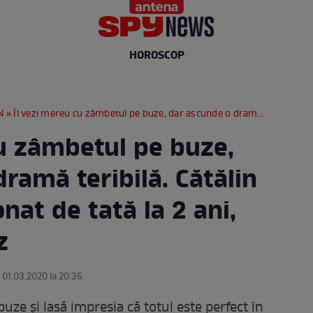
HOROSCOP
N
» Îl vezi mereu cu zâmbetul pe buze, dar ascunde o dramă teribilă. Cătălin Bordea, abandonat de tată la 2 ani, într-un autobuz
cu zâmbetul pe buze,
ramă teribilă. Cătălin
at de tată la 2 ani,
z
e 01.03.2020 la 20:36
uze și lasă impresia că totul este perfect în