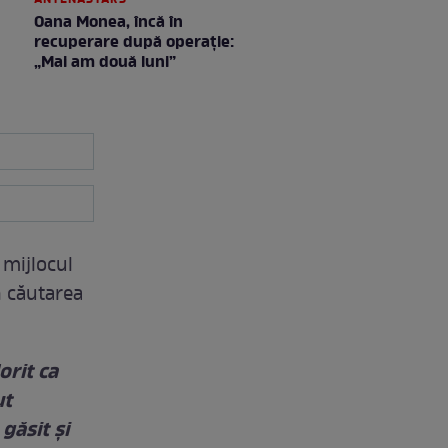
ANTENASTARS
Oana Monea, încă în
recuperare după operație:
„Mai am două luni”
 mijlocul
n căutarea
orit ca
ut
găsit şi