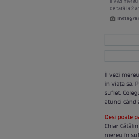
Îl vezi mereu
de tată la 2 a
Instagr
Îl vezi mere
în viața sa. 
suflet. Cole
atunci când 
Deși poate p
Chiar Cătălin
mereu în sufl