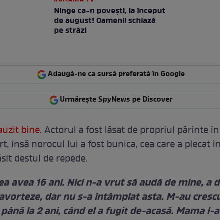
ROMANIA TV
Ninge ca-n povești, la început
de august! Oamenii schiază
pe străzi
Adaugă-ne ca sursă preferată în Google
Urmărește SpyNews pe Discover
 auzit bine
. Actorul a fost lăsat de propriul părinte în
t, însă norocul lui a fost bunica, cea care a plecat î
găsit destul de repede.
 avea 16 ani. Nici n-a vrut să audă de mine, a d
vorteze, dar nu s-a întâmplat asta. M-au cresc
ână la 2 ani, când el a fugit de-acasă. Mama l-a 