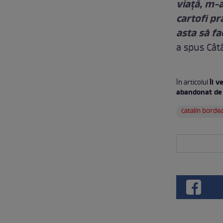
viaţă, m-a
cartofi pr
asta să fa
a spus Căt
Îl v
În articolul
abandonat de 
catalin borde