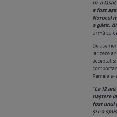
m-a lăsat 
a fost aşa
Norocul me
a găsit. A
urmă cu ce
De asemene
iar zece an
acceptat și
comportamen
Femeia s-a
''La 12 an
naştere la
fost unul 
şi i-a spu