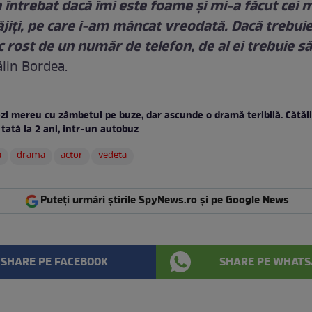
 întrebat dacă îmi este foame şi mi-a făcut cei 
ăjiţi, pe care i-am mâncat vreodată. Dacă trebuie
c rost de un număr de telefon, de al ei trebuie să 
ălin Bordea.
ezi mereu cu zâmbetul pe buze, dar ascunde o dramă teribilă. Cătăl
tată la 2 ani, într-un autobuz
:
a
drama
actor
vedeta
Puteți urmări știrile SpyNews.ro și pe Google News
SHARE PE FACEBOOK
SHARE PE WHATS