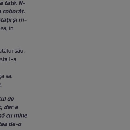
e tată. N-
a coborât.
aţii şi m-
ea, în
tălui său,
sta l-a
a sa.
.
tul de
, dar a
ână cu mine
tea de-o