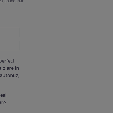
dea, abandonat
perfect
a o are în
 autobuz,
eal.
are