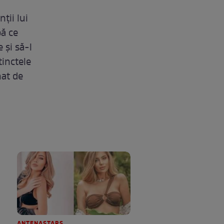
ții lui
pă ce
 și să-l
tinctele
nat de