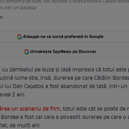
 cu zâmbetul pe buze, dar ascunde o dramă teribilă. Cătălin Bor
ni, într-un autobuz
am
Adaugă-ne ca sursă preferată în Google
Urmărește SpyNews pe Discover
u cu zâmbetul pe buze și lasă impresia că totul este 
Puțină lume știe, însă, durerea pe care Cătălin Borde
gul lui Dan Capatos a fost abandonat de tată, într-un
avea 2 ani.
ărea un scenariu de film
, totul este cât se poate de r
 Bordea a fost cel care a povestit durerea pe care o 
et, de mulți ani.