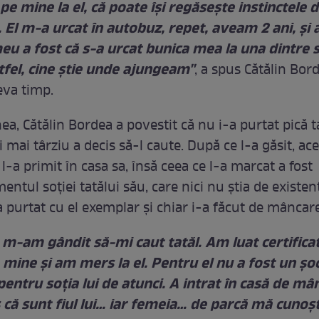
pe mine la el, că poate îşi regăseşte instinctele d
. El m-a urcat în autobuz, repet, aveam 2 ani, şi 
u a fost că s-a urcat bunica mea la una dintre st
ltfel, cine ştie unde ajungeam''
, a spus Cătălin Bord
va timp.
a, Cătălin Bordea a povestit că nu i-a purtat pică ta
i mai târziu a decis să-l caute. După ce l-a găsit, ace
 l-a primit în casa sa, însă ceea ce l-a marcat a fost
tul soției tatălui său, care nici nu știa de existenț
 purtat cu el exemplar și chiar i-a făcut de mâncare
i, m-am gândit să-mi caut tatăl. Am luat certifica
 mine şi am mers la el. Pentru el nu a fost un şoc
pentru soţia lui de atunci. A intrat în casă de m
s că sunt fiul lui… iar femeia… de parcă mă cunoş