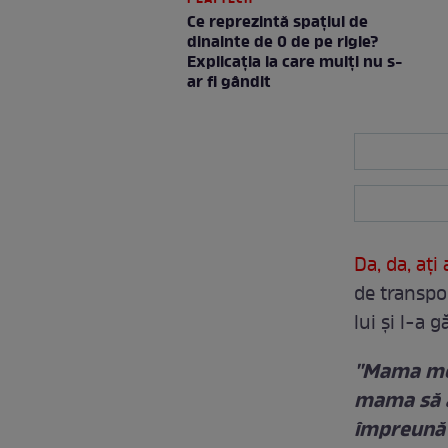
PLAYTECH
Ce reprezintă spaţiul de
dinainte de 0 de pe rigle?
Explicaţia la care mulţi nu s-
ar fi gândit
Da, da, ați
de transpor
lui și l-a 
''Mama mea
mama să a
împreună p