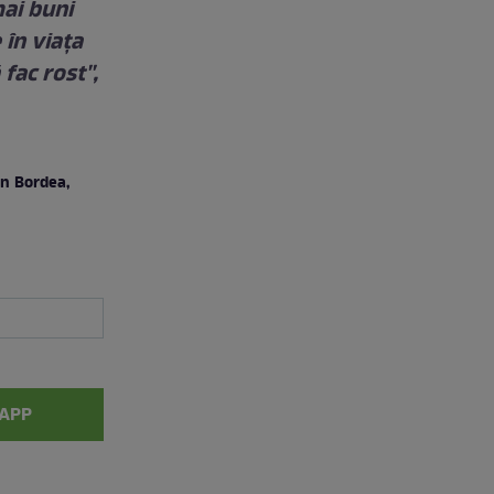
mai buni
 în viaţa
fac rost'',
in Bordea,
APP