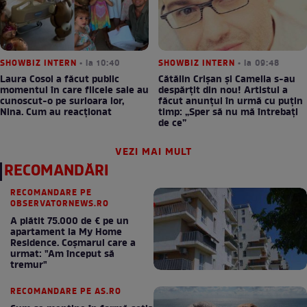
SHOWBIZ INTERN
• la 10:40
SHOWBIZ INTERN
• la 09:48
Laura Cosoi a făcut public
Cătălin Crișan și Camelia s-au
momentul în care fiicele sale au
despărțit din nou! Artistul a
cunoscut-o pe surioara lor,
făcut anunțul în urmă cu puțin
Nina. Cum au reacționat
timp: „Sper să nu mă întrebați
de ce”
VEZI MAI MULT
RECOMANDĂRI
RECOMANDARE PE
OBSERVATORNEWS.RO
A plătit 75.000 de € pe un
apartament la My Home
Residence. Coşmarul care a
urmat: "Am început să
tremur"
RECOMANDARE PE AS.RO