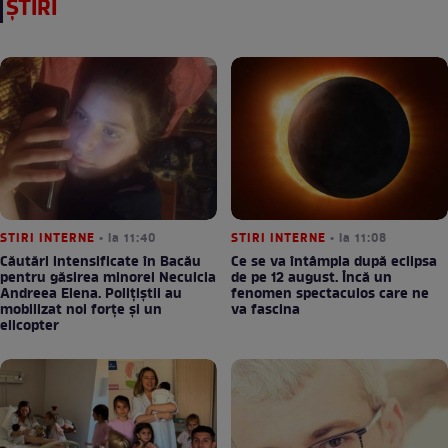
ȘTIRI
STIRI INTERNE
• la 11:40
STIRI INTERNE
• la 11:08
Căutări intensificate în Bacău
Ce se va întâmpla după eclipsa
pentru găsirea minorei Neculcia
de pe 12 august. Încă un
Andreea Elena. Polițiștii au
fenomen spectaculos care ne
mobilizat noi forțe și un
va fascina
elicopter