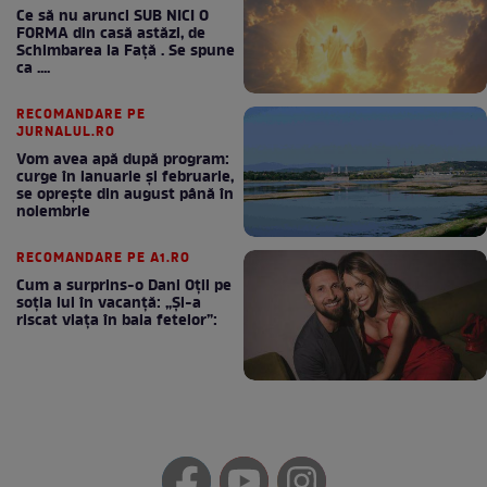
Ce să nu arunci SUB NICI O
FORMA din casă astăzi, de
Schimbarea la Față . Se spune
ca ....
RECOMANDARE PE
JURNALUL.RO
Vom avea apă după program:
curge în ianuarie și februarie,
se oprește din august până în
noiembrie
RECOMANDARE PE A1.RO
Cum a surprins-o Dani Oțil pe
soția lui în vacanță: „Și-a
riscat viața în baia fetelor”: