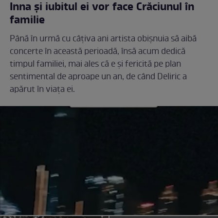
Inna și iubitul ei vor face Crăciunul în
familie
Până în urmă cu câțiva ani artista obișnuia să aibă
concerte în această perioadă, însă acum dedică
timpul familiei, mai ales că e și fericită pe plan
sentimental de aproape un an, de când Deliric a
apărut în viața ei.