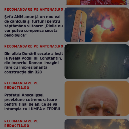
RECOMANDARE PE ANTENA3.RO
Șefa ANM anunță un nou val
de caniculă și furtuni pentru
săptămâna viitoare: „Ploile nu
vor putea compensa seceta
pedologică”
RECOMANDARE PE ANTENA3.RO
Din albia Dunării secate a ieșit
la iveală Podul lui Constantin,
din Imperiul Roman. Imagini
rare cu impresionanta
construcție din 328
RECOMANDARE PE
REDACTIA.RO
Profetul Apocalipsei,
previziune cutremuratoare
pentru final de an. Ce se va
intampla cu LUMEA e TERIBIL
RECOMANDARE PE
REDACTIA.RO