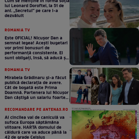
Cum se menţine în formă soţia
lui Leonard Doroftei, la 51 de
ani. „Secretul” pe care l-a
dezvăluit
ROMANIA TV
Este OFICIAL! Nicușor Dan a
semnat legea! Acești bugetari
vor primi bonusuri de
performanță consistente. Ei
sunt obligați, însă, să aducă și
bani la bugetul de stat
ROMANIA TV
Mirabela Grădinaru și-a făcut
publică declarația de avere.
Cât de bogată este Prima
Doamnă. Partenera lui Nicușor
Dan câștigă un salariu foarte
bun în fiecare lună!
RECOMANDARE PE ANTENA3.RO
Al cincilea val de caniculă va
sufoca Europa săptămâna
viitoare. HARTA domului de
căldură care va aduce până la
42 de grade Celsius