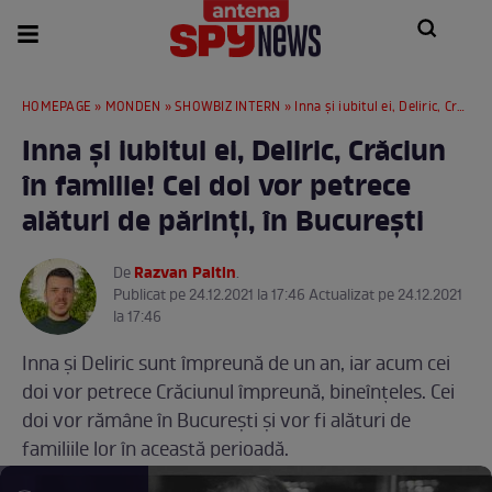
HOMEPAGE
»
MONDEN
»
SHOWBIZ INTERN
» Inna și iubitul ei, Deliric, Crăciun în familie! Cei doi vor petrece alături de părinți, în București
Inna și iubitul ei, Deliric, Crăciun
în familie! Cei doi vor petrece
alături de părinți, în București
Razvan Paltin
De
.
Publicat pe 24.12.2021 la 17:46 Actualizat pe 24.12.2021
la 17:46
Inna și Deliric sunt împreună de un an, iar acum cei
doi vor petrece Crăciunul împreună, bineînțeles. Cei
doi vor rămâne în București și vor fi alături de
familiile lor în această perioadă.