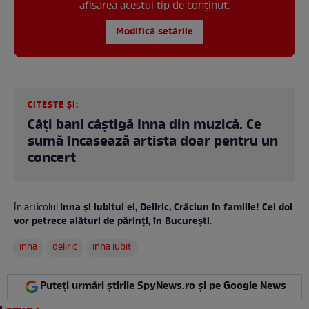
afisarea acestui tip de conținut.
Modifică setările
CITEȘTE ȘI:
Câți bani câștigă Inna din muzică. Ce
sumă încasează artista doar pentru un
concert
Inna și iubitul ei, Deliric, Crăciun în familie! Cei doi
În articolul
vor petrece alături de părinți, în București
:
inna
deliric
inna iubit
Puteți urmări știrile SpyNews.ro și pe Google News