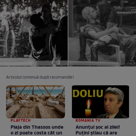
Articolul continuă după recomandări
PLAYTECH
ROMANIA TV
Plaja din Thassos unde
Anunţul şoc al zilei!
o zi poate costa cât un
Puţini ştiau că are