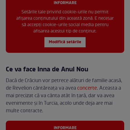
INFORMARE
Setările tale privind cookie-urile nu permit
afișarea conținutului din această zonă. E necesar
să accepți cookie-urile social media pentru
afisarea acestui tip de conținut.
Modifică setările
Ce va face Inna de Anul Nou
Dacă de Crăciun vor petrece alături de familie acasă,
de Revelion cântăreața va avea
concerte
. Aceasta a
mai precizat că va cânta atât în țară, dar va avea
evenimente și în Turcia, acolo unde deja are mai
multe contracte.
INFORMARE