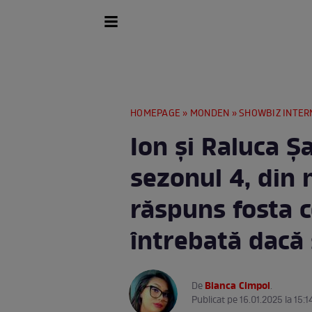
HOMEPAGE
»
MONDEN
»
SHOWBIZ INTER
Ion și Raluca Ș
sezonul 4, din
răspuns fosta 
întrebată dacă
Bianca Cimpoi
De
.
Publicat pe 16.01.2025 la 15:1