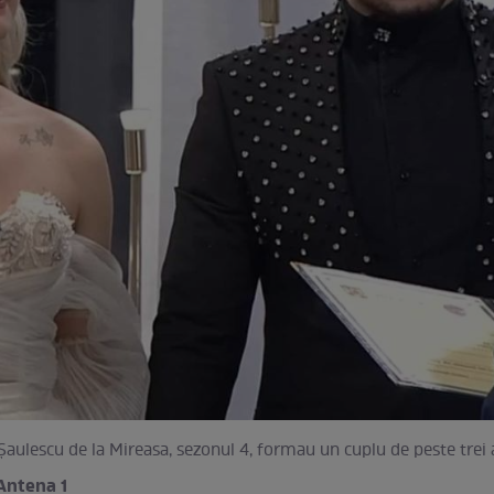
 Șaulescu de la Mireasa, sezonul 4, formau un cuplu de peste trei 
Antena 1