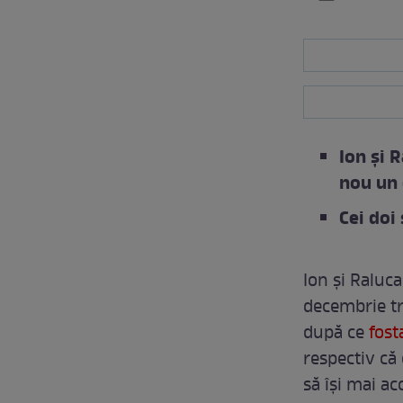
Ion și 
nou un
Cei doi 
Ion și Raluc
decembrie tre
după ce
fost
respectiv că
să își mai ac