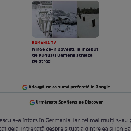
ROMANIA TV
Ninge ca-n povești, la început
de august! Oamenii schiază
pe străzi
Adaugă-ne ca sursă preferată în Google
Urmărește SpyNews pe Discover
lescu s-a întors în Germania, iar cei mai mulți s-au 
t deja. Întrebată despre situația dintre ea și Ion Ș