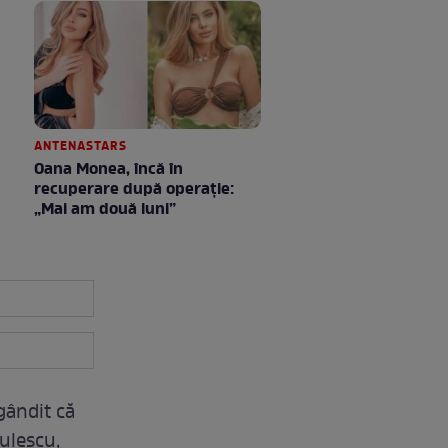
ANTENASTARS
Oana Monea, încă în
recuperare după operație:
„Mai am două luni”
gândit că
aulescu,