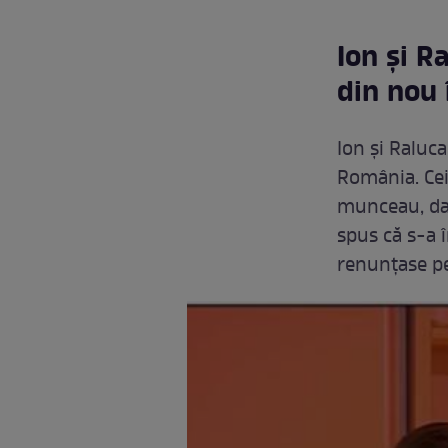
Ion și R
din nou
Ion și Raluca
România. Cei
munceau, dar
spus că s-a î
renunțase pe