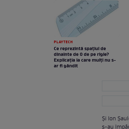
PLAYTECH
Ce reprezintă spaţiul de
dinainte de 0 de pe rigle?
Explicaţia la care mulţi nu s-
ar fi gândit
Și Ion Șau
s-au împăca