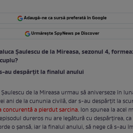
Adaugă-ne ca sursă preferată în Google
Urmărește SpyNews pe Discover
Raluca Șaulescu de la Mireasa, sezonul 4, formea
 cuplu?
s-au despărțit la finalul anului
a Șaulescu de la Mireasa urmau să aniverseze în lun
i ani de la cununia civilă, dar s-au despărțit la scu
a concurentă a pierdut sarcina.
Ion spunea la acel
 episodul dureros nu are legătură cu despărțirea, ca
orde o șansă, iar la finalul anului, să nege că s-au î