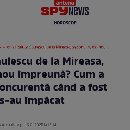
HOROSCOP
N
» Ion și Raluca Șaulescu de la Mireasa, sezonul 4, din nou împreună? Cum a răspuns fosta concurentă când a fost întrebată dacă s-au împăcat
aulescu de la Mireasa,
 nou împreună? Cum a
concurentă când a fost
 s-au împăcat
4 Actualizat pe 16.01.2025 la 15:14