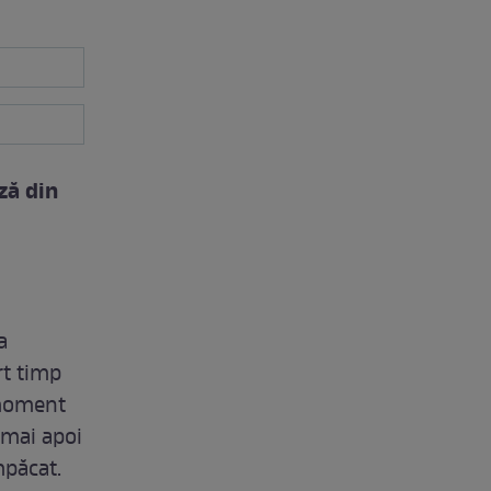
ză din
a
rt timp
 moment
 mai apoi
mpăcat.