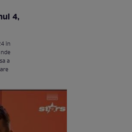
nul 4,
24 în
 unde
sa a
care