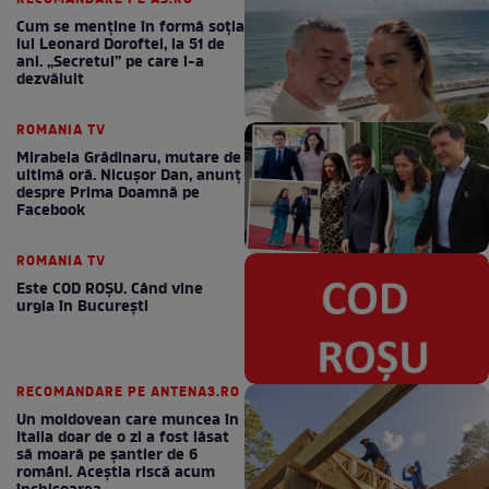
Cum se menţine în formă soţia
lui Leonard Doroftei, la 51 de
ani. „Secretul” pe care l-a
dezvăluit
ROMANIA TV
Mirabela Grădinaru, mutare de
ultimă oră. Nicuşor Dan, anunţ
despre Prima Doamnă pe
Facebook
ROMANIA TV
Este COD ROŞU. Când vine
urgia în Bucureşti
RECOMANDARE PE ANTENA3.RO
Un moldovean care muncea în
Italia doar de o zi a fost lăsat
să moară pe şantier de 6
români. Aceștia riscă acum