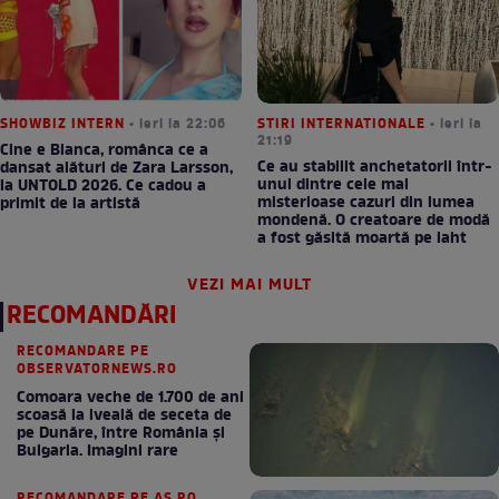
SHOWBIZ INTERN
• ieri la 22:06
STIRI INTERNATIONALE
• ieri la
21:19
Cine e Bianca, românca ce a
Ce au stabilit anchetatorii într-
dansat alături de Zara Larsson,
unul dintre cele mai
la UNTOLD 2026. Ce cadou a
misterioase cazuri din lumea
primit de la artistă
mondenă. O creatoare de modă
a fost găsită moartă pe iaht
VEZI MAI MULT
RECOMANDĂRI
RECOMANDARE PE
OBSERVATORNEWS.RO
Comoara veche de 1.700 de ani
scoasă la iveală de seceta de
pe Dunăre, între România şi
Bulgaria. Imagini rare
RECOMANDARE PE AS.RO