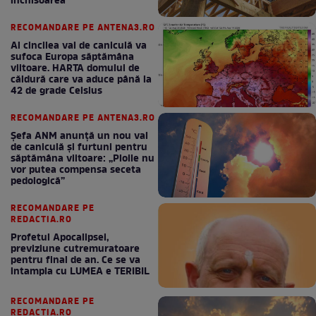
închisoarea
RECOMANDARE PE ANTENA3.RO
Al cincilea val de caniculă va
sufoca Europa săptămâna
viitoare. HARTA domului de
căldură care va aduce până la
42 de grade Celsius
RECOMANDARE PE ANTENA3.RO
Șefa ANM anunță un nou val
de caniculă și furtuni pentru
săptămâna viitoare: „Ploile nu
vor putea compensa seceta
pedologică”
RECOMANDARE PE
REDACTIA.RO
Profetul Apocalipsei,
previziune cutremuratoare
pentru final de an. Ce se va
intampla cu LUMEA e TERIBIL
RECOMANDARE PE
REDACTIA.RO