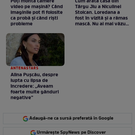
Poți monta camere
Cum arată casa din
video pe mașină? Când
Târgu Jiu a Niculinei
imaginile pot fi folosite
Stoican. Loredana a
ca probă și când riști
fost în vizită și a rămas
probleme
mască. Nu ai mai văzut
la nimeni așa ceva:
Fără cuvinte / VIDEO
ANTENASTARS
Alina Pușcău, despre
lupta cu lipsa de
încredere: „Aveam
foarte multe gânduri
negative”
Adaugă-ne ca sursă preferată în Google
Urmărește SpyNews pe Discover