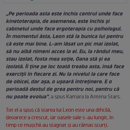
„Pe perioada asta este închis centrul unde face
kinetoterapia, de asemenea, este închis și
cabinetul unde face ergoterapia cu psihologul.
În momentul ăsta, Leon stă la bunica lui pentru
că este mai bine. L-am lăsat un pic mai izolat,
să nu aibă nimeni acces la el. Eu, la rândul meu,
stau izolat, fosta mea soție, Oana stă și ea
izolată. Îl ține pe loc toată treaba asta, insă face
exerciții în fiecare zi. Nu la nivelul la care face
de obicei, dar așa, o ușoară întreținere. E o
perioadă destul de grea pentru noi, pentru că
nu poate evolua”
, a spus Kamara la Antena Stars.
Tot el a spus că starea lui Leon este una dificilă,
deoarece a crescut, iar oasele sale s-au lungit, în
timp ce mușchii au stagnat și au rămas scurți.