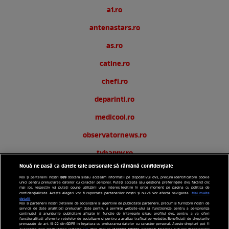
a1.ro
antenastars.ro
as.ro
catine.ro
chefi.ro
deparinti.ro
medicool.ro
observatornews.ro
tvhappy.ro
Nouă ne pasă ca datele tale personale să rămână confidențiale
useit.ro
589
Noi și partenerii noștri
stocăm și/sau accesăm informații pe dispozitivul dvs., precum identificatorii cookie
unici pentru prelucrarea datelor cu caracter personal. Puteți accepta sau gestiona preferințele dvs. făcând clic
zutv.ro
mai jos, respectiv vă puteți opune utilizării unui interes legitim în orice moment pe pagina cu politica de
Mai multe
confidențialitate. Aceste alegeri vor fi raportate partenerilor noștri și nu vă vor afecta navigarea.
detalii
Noi si partenerii nostri (retelele de socializare si agentiile de publicitate partenere, precum si furnizorii nostri de
Trends AntenaPLAY
servicii de date analitice) prelucram date pentru a permite website-ului sa functioneze, pentru a personaliza
continutul si anunturile publicitare afisate in functie de interesele si/sau profilul dvs., pentru a va oferi
functionalitati aferente retelelor de socializare si pentru a analiza traficul pe website. Beneficiati de drepturile
AntenaPLAY
prevazute de art. 15-22 din GDPR in legatura cu prelucrarea datelor cu caracter personal. Aceste drepturi pot fi