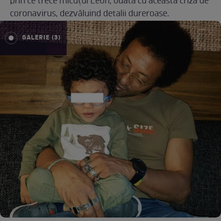
prin ce trece micuțul Leon, odată cu această criză de
coronavirus, dezvăluind detalii dureroase.
GALERIE (3)