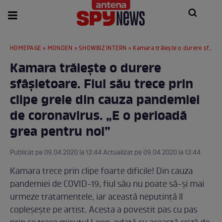
HOMEPAGE
»
MONDEN
»
SHOWBIZ INTERN
» Kamara trăiește o durere sfâșietoare. Fiul său trece prin clipe grele din cauza pandemiei de coronavirus. „E o perioadă grea pentru noi”
Kamara trăiește o durere
sfâșietoare. Fiul său trece prin
clipe grele din cauza pandemiei
de coronavirus. „E o perioadă
grea pentru noi”
Publicat pe 09.04.2020 la 13:44 Actualizat pe 09.04.2020 la 13:44
Kamara trece prin clipe foarte dificile! Din cauza
pandemiei de COVID-19, fiul său nu poate să-și mai
urmeze tratamentele, iar această neputință îl
copleșește pe artist. Acesta a povestit pas cu pas