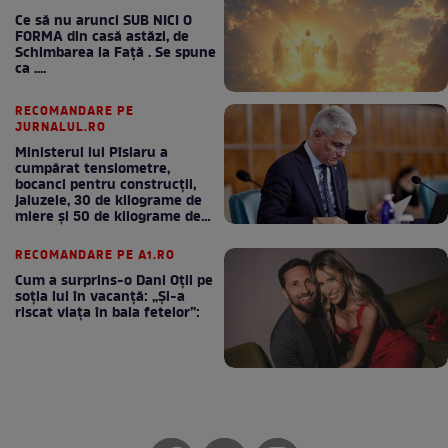
Ce să nu arunci SUB NICI O
FORMA din casă astăzi, de
Schimbarea la Față . Se spune
ca ....
RECOMANDARE PE
JURNALUL.RO
Ministerul lui Pîslaru a
cumpărat tensiometre,
bocanci pentru construcții,
jaluzele, 30 de kilograme de
miere și 50 de kilograme de
cafea
RECOMANDARE PE A1.RO
Cum a surprins-o Dani Oțil pe
soția lui în vacanță: „Și-a
riscat viața în baia fetelor”: