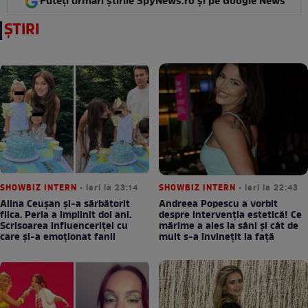
Puteți urmări știrile SpyNews.ro și pe Google News
ȘTIRI
SHOWBIZ INTERN
• ieri la 23:14
SHOWBIZ INTERN
• ieri la 22:43
Alina Ceușan și-a sărbătorit
Andreea Popescu a vorbit
fiica. Perla a împlinit doi ani.
despre intervenția estetică! Ce
Scrisoarea influenceriței cu
mărime a ales la sâni și cât de
care și-a emoționat fanii
mult s-a învinețit la față