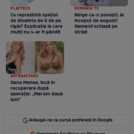
PLAYTECH
ROMANIA TV
Ce reprezintă spaţiul
Ninge ca-n povești, la
de dinainte de 0 de pe
început de august!
rigle? Explicaţia la care
Oamenii schiază pe
mulţi nu s-ar fi gândit
străzi
ANTENASTARS
Oana Monea, încă în
recuperare după
operație: „Mai am două
luni”
Adaugă-ne ca sursă preferată în Google