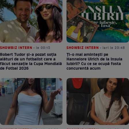
SHOWBIZ INTERN
• la 00:15
SHOWBIZ INTERN
• ieri la 23:48
Robert Tudor și-a pozat soția
Ți-o mai amintești pe
alături de un fotbalist care a
Hannelore Ulrich de la Insula
făcut senzație la Cupa Mondială
Iubirii? Cu ce se ocupă fosta
de Fotbal 2026
concurentă acum