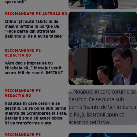
speculații"
RECOMANDARE PE ANTENA3.RO
China își mută fabricile de
mașini ieftine la porțile UE:
"Face parte din strategia
Beijingului de a evita taxele"
RECOMANDARE PE
REDACTIA.RO
«Am decis împreună cu
Mirabela să..." Mesajul venit
acum. Mii de reactii INSTANT
RECOMANDARE PE
REDACTIA.RO
Noaptea în care cerurile se
deschid. Ce se pune sub pernă
înainte de Schimbarea la Față.
Bătrânii spun că acest obicei
îți va transforma viața
RECOMANDARE PE