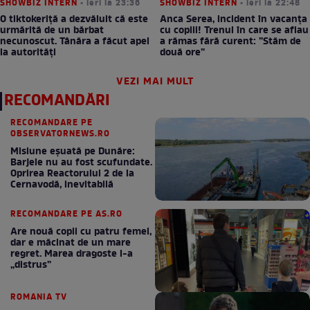
SHOWBIZ INTERN
• ieri la 23:36
SHOWBIZ INTERN
• ieri la 22:48
O tiktokeriță a dezvăluit că este
Anca Serea, incident în vacanța
urmărită de un bărbat
cu copiii! Trenul în care se aflau
necunoscut. Tânăra a făcut apel
a rămas fără curent: ”Stăm de
la autorități
două ore”
VEZI MAI MULT
RECOMANDĂRI
RECOMANDARE PE
OBSERVATORNEWS.RO
Misiune eșuată pe Dunăre:
Barjele nu au fost scufundate.
Oprirea Reactorului 2 de la
Cernavodă, inevitabilă
RECOMANDARE PE AS.RO
Are nouă copii cu patru femei,
dar e măcinat de un mare
regret. Marea dragoste l-a
„distrus”
ROMANIA TV