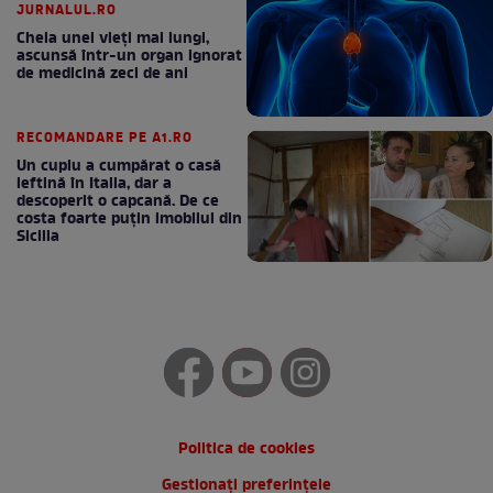
JURNALUL.RO
Cheia unei vieți mai lungi,
ascunsă într-un organ ignorat
de medicină zeci de ani
RECOMANDARE PE A1.RO
Un cuplu a cumpărat o casă
ieftină în Italia, dar a
descoperit o capcană. De ce
costa foarte puțin imobilul din
Sicilia
Politica de cookies
Gestionați preferințele