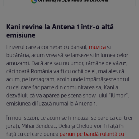
Urmărește SpyNews pe Discover
Kani revine la Antena 1 într-o altă
emisiune
Frizerul care a cochetat cu dansul,
muzica
și
bucătăria, acum vrea să se lanseze și în lumea celor
amuzanți. Dacă are sau nu umor, rămâne de văzut,
căci toată România va fi cu ochii pe el, mai ales că
acum, pe Instagram, acolo unde împărtășește totul
cu cei care fac parte din comunitatea sa, Kani a
dezvăluit că va apărea pe scena show-ului ”iUmor”,
emisiunea difuzată numai la Antena 1.
În noul sezon, ce acum se filmează, se pare că cei trei
jurați, Mihai Bendeac, Delia și Cheloo vor fi față în
față cu cel care punea
pariuri pe bandă rulantă cu