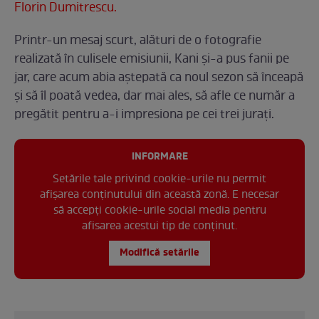
Florin Dumitrescu.
Printr-un mesaj scurt, alături de o fotografie
realizată în culisele emisiunii, Kani și-a pus fanii pe
jar, care acum abia aștepată ca noul sezon să înceapă
și să îl poată vedea, dar mai ales, să afle ce număr a
pregătit pentru a-i impresiona pe cei trei jurați.
INFORMARE
Setările tale privind cookie-urile nu permit
afișarea conținutului din această zonă. E necesar
să accepți cookie-urile social media pentru
afisarea acestui tip de conținut.
Modifică setările