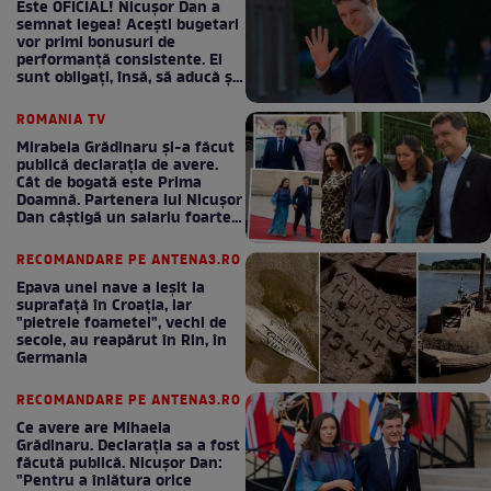
Este OFICIAL! Nicușor Dan a
semnat legea! Acești bugetari
vor primi bonusuri de
performanță consistente. Ei
sunt obligați, însă, să aducă și
bani la bugetul de stat
ROMANIA TV
Mirabela Grădinaru și-a făcut
publică declarația de avere.
Cât de bogată este Prima
Doamnă. Partenera lui Nicușor
Dan câștigă un salariu foarte
bun în fiecare lună!
RECOMANDARE PE ANTENA3.RO
Epava unei nave a ieșit la
suprafață în Croația, iar
"pietrele foametei", vechi de
secole, au reapărut în Rin, în
Germania
RECOMANDARE PE ANTENA3.RO
Ce avere are Mihaela
Grădinaru. Declarația sa a fost
făcută publică. Nicușor Dan:
"Pentru a înlătura orice