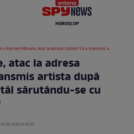
HOROSCOP
N
» Karmen Minune, atac la adresa Lilitzei? Ce a transmis artista după ce și-a văzut tatăl sărutându-se cu soacra lui BDLP
 atac la adresa
transmis artista după
atăl sărutându-se cu
P
 10.05.2026 la 16:53