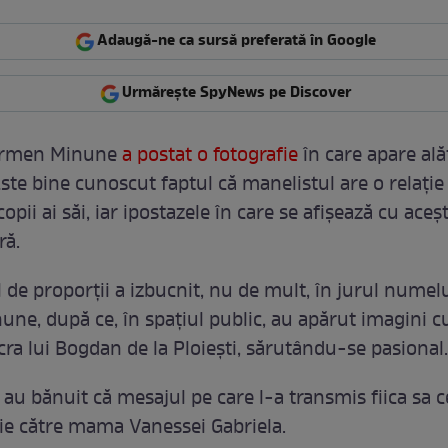
Adaugă-ne ca sursă preferată în Google
Urmărește SpyNews pe Discover
armen Minune
a postat o fotografie
în care apare ală
Este bine cunoscut faptul că manelistul are o relație
 copii ai săi, iar ipostazele în care se afișează cu aceș
ră.
de proporții a izbucnit, nu de mult, în jurul numelu
ne, după ce, în spațiul public, au apărut imagini cu
acra lui Bogdan de la Ploiești, sărutându-se pasional.
i au bănuit că mesajul pe care l-a transmis fiica sa 
cție către mama Vanessei Gabriela.