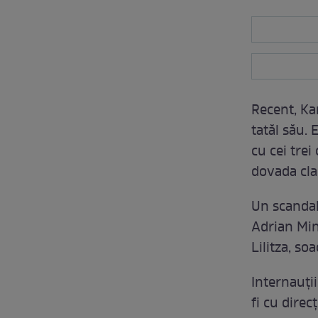
Recent, K
tatăl său. 
cu cei trei
dovada cla
Un scandal 
Adrian Minu
Lilitza, so
Internauți
fi cu dire