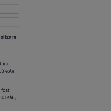
alizare
țară.
că este
 fost
lui său,