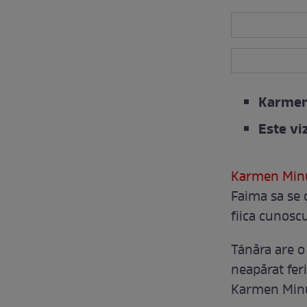
Karmen 
Este v
Karmen Min
Faima sa se 
fiica cunosc
Tânăra are o
neapărat feri
Karmen Minun