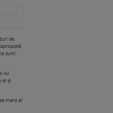
turi de
 apropiată
tia sunt
i lui
 el și
cea mare ar