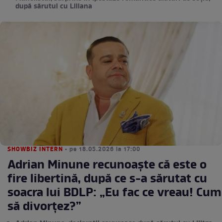
după sărutul cu Liliana
SHOWBIZ INTERN
• pe 18.05.2026 la 17:00
Adrian Minune recunoaște că este o
fire libertină, după ce s-a sărutat cu
soacra lui BDLP: „Eu fac ce vreau! Cum
să divorțez?”