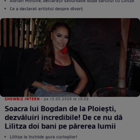
Adrian Minune, declarații savuroase după sărutul cu Lilitza
Ce a declarat artistul despre divorț
SHOWBIZ INTERN
• pe 15.05.2026 la 13:32
Soacra lui Bogdan de la Ploiești,
dezvăluiri incredibile! De ce nu dă
Lilitza doi bani pe părerea lumii
Lilitza le închide gura curioșilor!