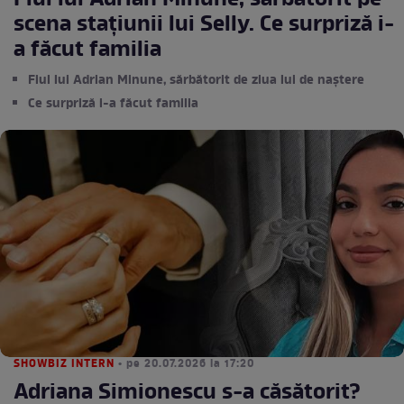
Fiul lui Adrian Minune, sărbătorit pe
scena stațiunii lui Selly. Ce surpriză i-
a făcut familia
Fiul lui Adrian Minune, sărbătorit de ziua lui de naștere
Ce surpriză i-a făcut familia
SHOWBIZ INTERN
• pe 20.07.2026 la 17:20
Adriana Simionescu s-a căsătorit?