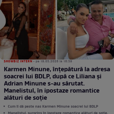
SHOWBIZ INTERN
• pe 19.05.2026 la 16:59
Karmen Minune, înțepătură la adresa
soacrei lui BDLP, după ce Liliana și
Adrian Minune s-au sărutat.
Manelistul, în ipostaze romantice
alături de soție
Cum îi dă peste nas Karmen Minune soacrei lui BDLP
Manelistul, surprins în ipostaze romantice alături de soție,