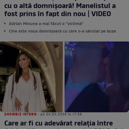
cu o altă domnișoară! Manelistul a
fost prins în fapt din nou | VIDEO
Adrian Minune a mai făcut o ”victimă”
Cine este noua domnișoară cu care s-a sărutat pe buze
SHOWBIZ INTERN
• pe 04.05.2026 la 17:38
Care ar fi cu adevărat relația între