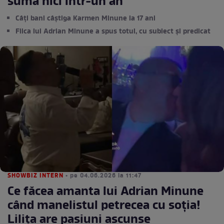
sumă nici într-un an
Câți bani câștiga Karmen Minune la 17 ani
Fiica lui Adrian Minune a spus totul, cu subiect și predicat
SHOWBIZ INTERN
• pe 04.06.2026 la 11:47
Ce făcea amanta lui Adrian Minune
când manelistul petrecea cu soția!
Lilița are pasiuni ascunse