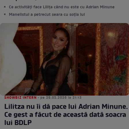
Ce activități face Lilița când nu este cu Adrian Minune
Manelistul a petrecut seara cu soția lui
SHOWBIZ INTERN
• pe 29.05.2026 la 21:13
Lilitza nu îi dă pace lui Adrian Minune.
Ce gest a făcut de această dată soacra
lui BDLP