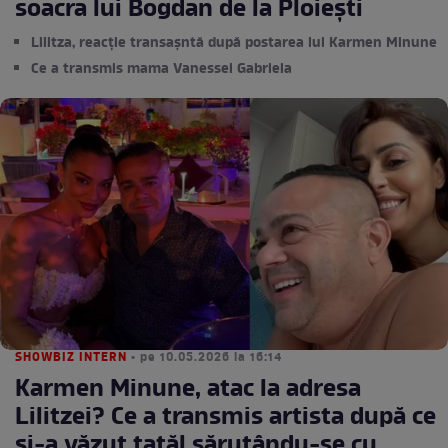
soacra lui Bogdan de la Ploiești
Lilitza, reacție transașntă după postarea lui Karmen Minune
Ce a transmis mama Vanessei Gabriela
SHOWBIZ INTERN
• pe 10.05.2026 la 16:14
Karmen Minune, atac la adresa
Lilitzei? Ce a transmis artista după ce
și-a văzut tatăl sărutându-se cu