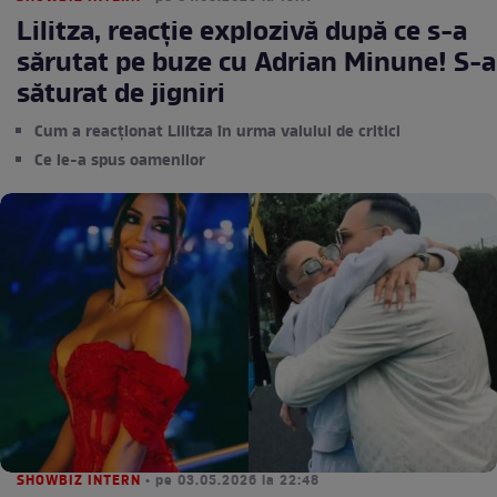
Lilitza, reacție explozivă după ce s-a
sărutat pe buze cu Adrian Minune! S-a
săturat de jigniri
Cum a reacționat Lilitza în urma valului de critici
Ce le-a spus oamenilor
SHOWBIZ INTERN
• pe 03.05.2026 la 22:48