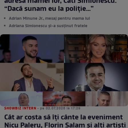
adresa mamei lor, Cati Simionescu:
“Dacă sunam eu la poliție…”
Adrian Minune Jr., mesaj pentru mama lui
Adriana Simionescu și-a susținut fratele
SHOWBIZ INTERN
• pe 02.07.2026 la 17:29
Cât ar costa să îți cânte la eveniment
Nicu Paleru, Florin Salam și alți artiști