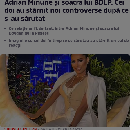
Adrian Minune și soacra lui BDLP. Cei
doi au stârnit noi controverse după ce
s-au sărutat
Ce relație ar fi, de fapt, între Adrian Minune și soacra lui
Bogdan de la Ploiești
Imaginile cu cei doi în timp ce se sărutau au stârnit un val de
reacții
SHOWBIZ INTERN
• pe 04.05.2026 la 15:17