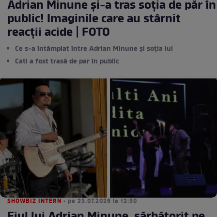
Adrian Minune și-a tras soția de păr în
public! Imaginile care au stârnit
reacții acide | FOTO
Ce s-a întâmplat între Adrian Minune și soția lui
Cati a fost trasă de par în public
SHOWBIZ INTERN
• pe 25.07.2026 la 12:30