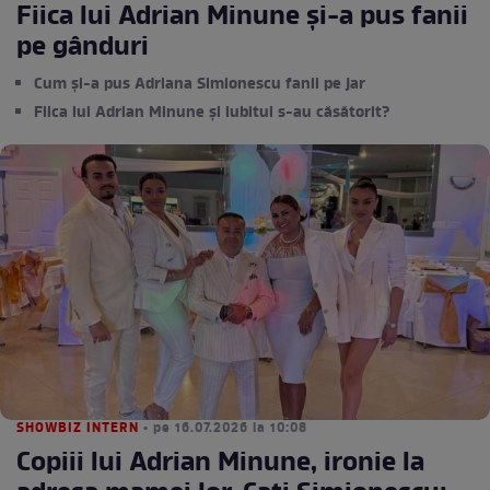
Fiica lui Adrian Minune și-a pus fanii
pe gânduri
Cum și-a pus Adriana Simionescu fanii pe jar
Fiica lui Adrian Minune și iubitul s-au căsătorit?
SHOWBIZ INTERN
• pe 16.07.2026 la 10:08
Copiii lui Adrian Minune, ironie la