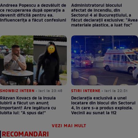
Andreea Popescu a dezvăluit de
Administratorul blocului
ce recuperarea după operație a
afectat de incendiu, din
devenit dificilă pentru ea.
Sectorul 4 al Bucureștiului, a
Influencerița a făcut confesiuni
făcut declarații exclusive: ”Avea
materiale plastice, a luat foc”
SHOWBIZ INTERN
• ieri la 23:46
STIRI INTERNE
• ieri la 22:51
Răzvan Kovacs de la Insula
Declarația exclusivă a unei
Iubirii a făcut un anunț
locatare din blocul din Sectorul
important! Are legătura cu
4, în care s-a produs explozia.
iubita lui: "A spus da!"
Vecinii au sunat la 112
VEZI MAI MULT
RECOMANDĂRI