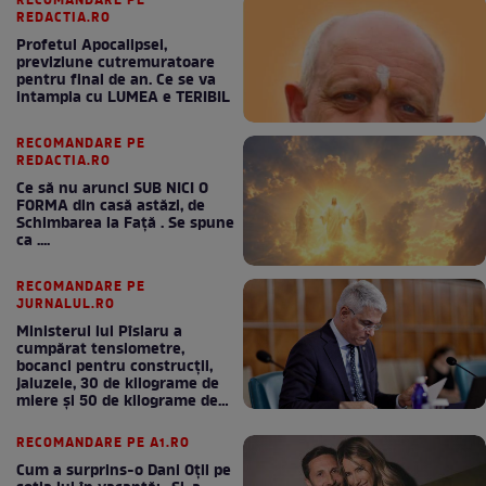
RECOMANDARE PE
REDACTIA.RO
Profetul Apocalipsei,
previziune cutremuratoare
pentru final de an. Ce se va
intampla cu LUMEA e TERIBIL
RECOMANDARE PE
REDACTIA.RO
Ce să nu arunci SUB NICI O
FORMA din casă astăzi, de
Schimbarea la Față . Se spune
ca ....
RECOMANDARE PE
JURNALUL.RO
Ministerul lui Pîslaru a
cumpărat tensiometre,
bocanci pentru construcții,
jaluzele, 30 de kilograme de
miere și 50 de kilograme de
cafea
RECOMANDARE PE A1.RO
Cum a surprins-o Dani Oțil pe