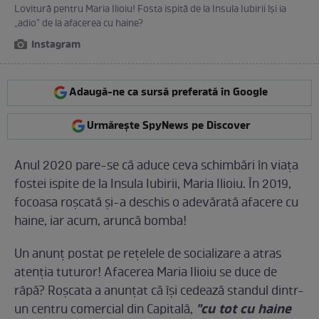
Lovitură pentru Maria Ilioiu! Fosta ispită de la Insula Iubirii îşi ia
„adio” de la afacerea cu haine?
Instagram
Adaugă-ne ca sursă preferată în Google
Urmărește SpyNews pe Discover
Anul 2020 pare-se că aduce ceva schimbări în viaţa
fostei ispite de la Insula Iubirii, Maria Ilioiu. În 2019,
focoasa roşcată şi-a deschis o adevărată afacere cu
haine, iar acum, aruncă bomba!
Un anunţ postat pe reţelele de socializare a atras
atenţia tuturor! Afacerea Maria Ilioiu se duce de
râpă? Roşcata a anunţat că îşi cedează standul dintr-
"cu tot cu haine
un centru comercial din Capitală,