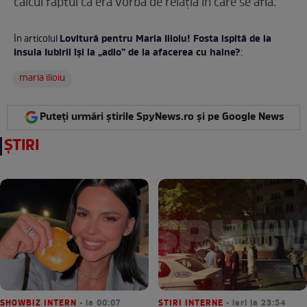
calcul faptul că era vorba de relaţia în care se afla.
Lovitură pentru Maria Ilioiu! Fosta ispită de la
În articolul
Insula Iubirii îşi ia „adio” de la afacerea cu haine?
:
maria ilioiu
Puteți urmări știrile SpyNews.ro și pe Google News
ȘTIRI
SHOWBIZ INTERN
• la 00:07
STIRI INTERNE
• ieri la 23:54