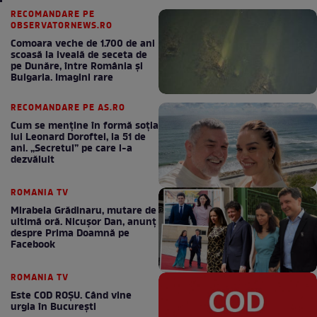
RECOMANDARE PE
OBSERVATORNEWS.RO
Comoara veche de 1.700 de ani
scoasă la iveală de seceta de
pe Dunăre, între România şi
Bulgaria. Imagini rare
RECOMANDARE PE AS.RO
Cum se menţine în formă soţia
lui Leonard Doroftei, la 51 de
ani. „Secretul” pe care l-a
dezvăluit
ROMANIA TV
Mirabela Grădinaru, mutare de
ultimă oră. Nicuşor Dan, anunţ
despre Prima Doamnă pe
Facebook
ROMANIA TV
Este COD ROŞU. Când vine
urgia în Bucureşti