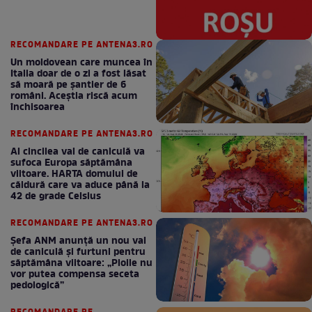
RECOMANDARE PE ANTENA3.RO
Un moldovean care muncea în
Italia doar de o zi a fost lăsat
să moară pe şantier de 6
români. Aceștia riscă acum
închisoarea
RECOMANDARE PE ANTENA3.RO
Al cincilea val de caniculă va
sufoca Europa săptămâna
viitoare. HARTA domului de
căldură care va aduce până la
42 de grade Celsius
RECOMANDARE PE ANTENA3.RO
Șefa ANM anunță un nou val
de caniculă și furtuni pentru
săptămâna viitoare: „Ploile nu
vor putea compensa seceta
pedologică”