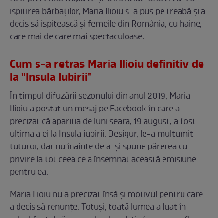
ispitirea bărbaţilor, Maria Ilioiu s-a pus pe treabă şi a
decis să ispitească şi femeile din România, cu haine,
care mai de care mai spectaculoase.
Cum s-a retras Maria Ilioiu definitiv de
la "Insula Iubirii"
În timpul difuzării sezonului din anul 2019, Maria
Ilioiu a postat un mesaj pe Facebook în care a
precizat că apariţia de luni seara, 19 august, a fost
ultima a ei la Insula iubirii. Desigur, le-a mulţumit
tuturor, dar nu înainte de a-şi spune părerea cu
privire la tot ceea ce a însemnat această emisiune
pentru ea.
Maria Ilioiu nu a precizat însă şi motivul pentru care
a decis să renunţe. Totuşi, toată lumea a luat în