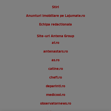
Stiri
Anunturi imobiliare pe Lajumate.ro
Echipa redactionala
Site-uri Antena Group
a1.ro
antenastars.ro
as.ro
catine.ro
chefi.ro
deparinti.ro
medicool.ro
observatornews.ro