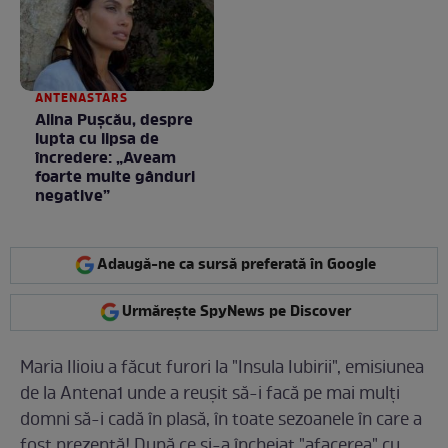
ANTENASTARS
Alina Pușcău, despre
lupta cu lipsa de
încredere: „Aveam
foarte multe gânduri
negative”
Adaugă-ne ca sursă preferată în Google
Urmărește SpyNews pe Discover
Maria Ilioiu a făcut furori la "Insula Iubirii", emisiunea
de la Antena1 unde a reuşit să-i facă pe mai mulţi
domni să-i cadă în plasă, în toate sezoanele în care a
fost prezentă! După ce şi-a încheiat "afacerea" cu