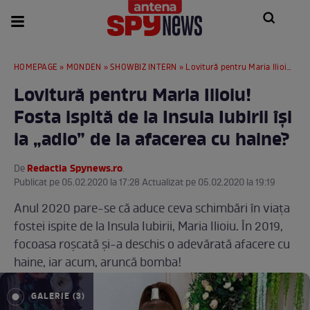
HOMEPAGE
»
MONDEN
»
SHOWBIZ INTERN
» Lovitură pentru Maria Ilioiu! Fosta ispită de la Insula Iubirii îşi ia „adio” de la afacerea cu haine?
Lovitură pentru Maria Ilioiu!
Fosta ispită de la Insula Iubirii îşi
ia „adio” de la afacerea cu haine?
Redactia Spynews.ro
De
.
Publicat pe 05.02.2020 la 17:28 Actualizat pe 05.02.2020 la 19:19
Anul 2020 pare-se că aduce ceva schimbări în viaţa
fostei ispite de la Insula Iubirii, Maria Ilioiu. În 2019,
focoasa roşcată şi-a deschis o adevărată afacere cu
haine, iar acum, aruncă bomba!
GALERIE (3)