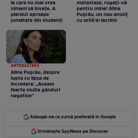
la care nu mai vrea
metastaze, rugaţi-vă
nimeni să înveţe. A
pentru mine! Alina
pierdut aproape
Puşcău, un nou anunţ
jumătate din studenţi
cu ochii în lacrimi
ANTENASTARS
Alina Pușcău, despre
lupta cu lipsa de
încredere: „Aveam
foarte multe gânduri
negative”
Adaugă-ne ca sursă preferată în Google
Urmărește SpyNews pe Discover