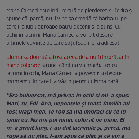
Maria Cârneci este îndurerată de pierderea suferită şi
spune că, parcă, nu-i vine să creadă că bărbatul pe
care l-a iubit aproape patru decenii s-a stins. Cu
ochii în lacrimi, Maria Cârneci a vorbit despre
ultimele cuvinte pe care soţul său i le-a adresat.
Ultima sa dorinţă a fost aceea de a nu fi îmbrăcat în
haine colorate
, atunci când nu va mai fi. Tot cu
lacrimi în ochi, Maria Cârneci a povestit şi despre
momentul în care l-a văzut pentru ultima dată.
''Era bulversat, mă privea în ochi şi mi-a spus:
Mari, tu, Edi, Ana, nepoatele şi toată familia aţi
fost viaţa mea. Te rog să mă îmbraci cu ce îţi
spun eu. Nu îmi pui nimic colorat pe mine. El
m-a privit lung, i-au dat lacrimile şi, parcă, mă
ruga să nu plec. I-am spus că plec şi că vin a