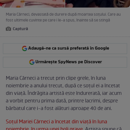
Maria Cârneci, devastată de durere după moartea soţului. Care au
fost ultimele cuvinte pe care i le-a spus, înainte să se stingă
Captură
Adaugă-ne ca sursă preferată în Google
Urmărește SpyNews pe Discover
Maria Cârneci a trecut prin clipe grele, în luna
noiembrie a anului trecut, după ce soţul ei a încetat
din viaţă. Îndrăgita artistă este îndurerată, iar acum
a vorbit pentru prima dată, printre lacrimi, despre
bărbatul care i-a fost alături aproape 40 de ani.
Soţul Mariei Cârneci a încetat din viaţă în luna
noiembrie, în urma unei boli grave
. Artista spune că