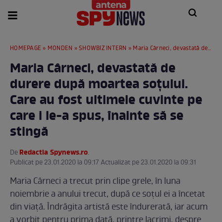
HOMEPAGE
»
MONDEN
»
SHOWBIZ INTERN
» Maria Cârneci, devastată de durere după moartea soţului. Care au fost ultimele cuvinte pe care i le-a spus, înainte să se stingă
Maria Cârneci, devastată de
durere după moartea soţului.
Care au fost ultimele cuvinte pe
care i le-a spus, înainte să se
stingă
Redactia Spynews.ro
De
.
Publicat pe 23.01.2020 la 09:17 Actualizat pe 23.01.2020 la 09:31
Maria Cârneci a trecut prin clipe grele, în luna
noiembrie a anului trecut, după ce soţul ei a încetat
din viaţă. Îndrăgita artistă este îndurerată, iar acum
a vorbit pentru prima dată, printre lacrimi, despre