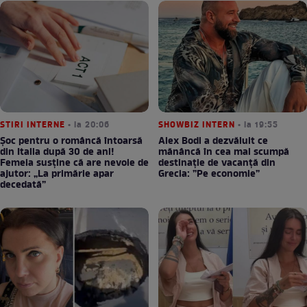
STIRI INTERNE
• la 20:06
SHOWBIZ INTERN
• la 19:55
Șoc pentru o româncă întoarsă
Alex Bodi a dezvăluit ce
din Italia după 30 de ani!
mănâncă în cea mai scumpă
Femeia susține că are nevoie de
destinație de vacanță din
ajutor: „La primărie apar
Grecia: ”Pe economie”
decedată”