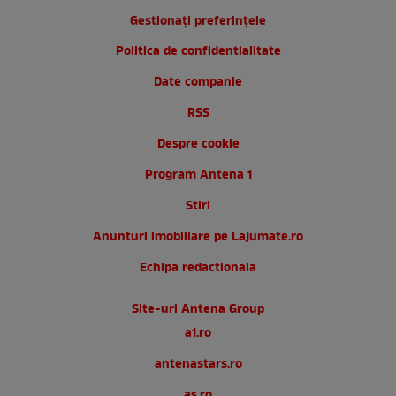
Gestionați preferințele
Politica de confidentialitate
Date companie
RSS
Despre cookie
Program Antena 1
Stiri
Anunturi imobiliare pe Lajumate.ro
Echipa redactionala
Site-uri Antena Group
a1.ro
antenastars.ro
as.ro