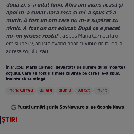
doua zi, s-a uitat lung. Abia am ajuns acasă şi
apoi m-a sunat nora mea şi mi-a spus că a
murit. A fost un om care nu m-a supărat cu
nimic. A fost un om educat. După ce a plecat
nu-mi găsesc rostul''
, a spus Maria Cârneci la o
emisiune tv, artista având doar cuvinte de laudă la
adresa soţului său.
Maria Cârneci, devastată de durere după moartea
În articolul
soţului. Care au fost ultimele cuvinte pe care i le-a spus,
înainte să se stingă
:
maria carneci
durere
drama
barbat
murit
Puteți urmări știrile SpyNews.ro și pe Google News
ȘTIRI