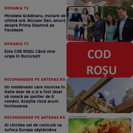
ROMANIA TV
Mirabela Grădinaru, mutare de
ultimă oră. Nicuşor Dan, anunţ
despre Prima Doamnă pe
Facebook
ROMANIA TV
Este COD ROŞU. Când vine
urgia în Bucureşti
RECOMANDARE PE ANTENA3.RO
Un moldovean care muncea în
Italia doar de o zi a fost lăsat
să moară pe şantier de 6
români. Aceștia riscă acum
închisoarea
RECOMANDARE PE ANTENA3.RO
Al cincilea val de caniculă va
sufoca Europa săptămâna