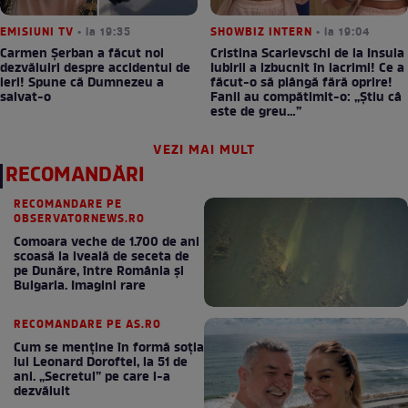
EMISIUNI TV
• la 19:35
SHOWBIZ INTERN
• la 19:04
Carmen Șerban a făcut noi
Cristina Scarlevschi de la Insula
dezvăluiri despre accidentul de
Iubirii a izbucnit în lacrimi! Ce a
ieri! Spune că Dumnezeu a
făcut-o să plângă fără oprire!
salvat-o
Fanii au compătimit-o: „Știu câ
este de greu…”
VEZI MAI MULT
RECOMANDĂRI
RECOMANDARE PE
OBSERVATORNEWS.RO
Comoara veche de 1.700 de ani
scoasă la iveală de seceta de
pe Dunăre, între România şi
Bulgaria. Imagini rare
RECOMANDARE PE AS.RO
Cum se menţine în formă soţia
lui Leonard Doroftei, la 51 de
ani. „Secretul” pe care l-a
dezvăluit