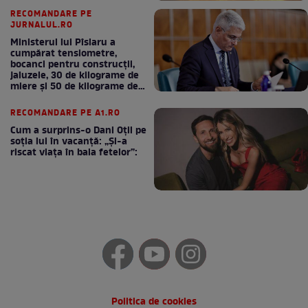
RECOMANDARE PE
JURNALUL.RO
Ministerul lui Pîslaru a
cumpărat tensiometre,
bocanci pentru construcții,
jaluzele, 30 de kilograme de
miere și 50 de kilograme de
cafea
RECOMANDARE PE A1.RO
Cum a surprins-o Dani Oțil pe
soția lui în vacanță: „Și-a
riscat viața în baia fetelor”:
Politica de cookies