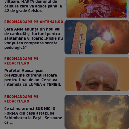
viitoare. HARTA domului de
căldură care va aduce până la
42 de grade Celsius
RECOMANDARE PE ANTENA3.RO
Șefa ANM anunță un nou val
de caniculă și furtuni pentru
săptămâna viitoare: „Ploile nu
vor putea compensa seceta
pedologică”
RECOMANDARE PE
REDACTIA.RO
Profetul Apocalipsei,
previziune cutremuratoare
pentru final de an. Ce se va
intampla cu LUMEA e TERIBIL
RECOMANDARE PE
REDACTIA.RO
Ce să nu arunci SUB NICI O
FORMA din casă astăzi, de
Schimbarea la Față . Se spune
ca ....