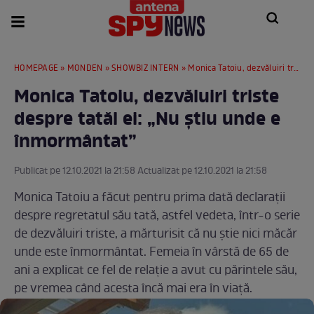
HOMEPAGE
»
MONDEN
»
SHOWBIZ INTERN
» Monica Tatoiu, dezvăluiri triste despre tatăl ei: „Nu știu unde e înmormântat”
Monica Tatoiu, dezvăluiri triste
despre tatăl ei: „Nu știu unde e
înmormântat”
Publicat pe 12.10.2021 la 21:58 Actualizat pe 12.10.2021 la 21:58
Monica Tatoiu a făcut pentru prima dată declarații
despre regretatul său tată, astfel vedeta, într-o serie
de dezvăluiri triste, a mărturisit că nu știe nici măcăr
unde este înmormântat. Femeia în vârstă de 65 de
ani a explicat ce fel de relație a avut cu părintele său,
pe vremea când acesta încă mai era în viață.