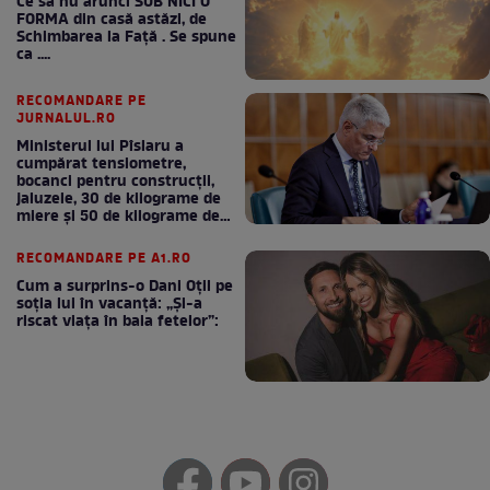
Ce să nu arunci SUB NICI O
FORMA din casă astăzi, de
Schimbarea la Față . Se spune
ca ....
RECOMANDARE PE
JURNALUL.RO
Ministerul lui Pîslaru a
cumpărat tensiometre,
bocanci pentru construcții,
jaluzele, 30 de kilograme de
miere și 50 de kilograme de
cafea
RECOMANDARE PE A1.RO
Cum a surprins-o Dani Oțil pe
soția lui în vacanță: „Și-a
riscat viața în baia fetelor”: