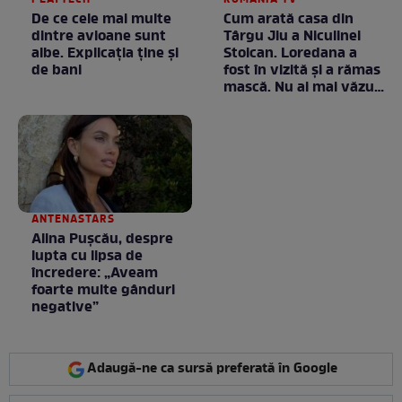
PLAYTECH
ROMANIA TV
De ce cele mai multe
Cum arată casa din
dintre avioane sunt
Târgu Jiu a Niculinei
albe. Explicația ține și
Stoican. Loredana a
de bani
fost în vizită și a rămas
mască. Nu ai mai văzut
la nimeni așa ceva:
Fără cuvinte / VIDEO
ANTENASTARS
Alina Pușcău, despre
lupta cu lipsa de
încredere: „Aveam
foarte multe gânduri
negative”
Adaugă-ne ca sursă preferată în Google