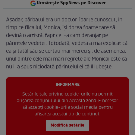
Urmărește SpyNews pe Discover
Așadar, bărbatul era un doctor foarte cunoscut, în
timp ce fiica lui, Monica, își dorea foarte tare să
devină o artistă, fapt ce l-a cam deranjat pe
părintele vedetei. Totodată, vedeta a mai explicat că
ea și tatăl său se certau mai mereu și, de asemenea,
unul dintre cele mai mari regrete ale Monicăi este că
nu i-a spus niciodată părintelui ei că îl iubește.
INFORMARE
Setările tale privind cookie-urile nu permit
afișarea conținutului din această zonă. E necesar
să accepți cookie-urile social media pentru
afisarea acestui tip de conținut.
Modifică setările