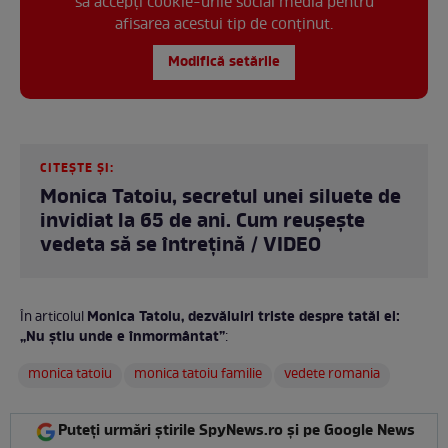
să accepți cookie-urile social media pentru
afisarea acestui tip de conținut.
Modifică setările
CITEȘTE ȘI:
Monica Tatoiu, secretul unei siluete de
invidiat la 65 de ani. Cum reușește
vedeta să se întrețină / VIDEO
Monica Tatoiu, dezvăluiri triste despre tatăl ei:
În articolul
„Nu știu unde e înmormântat”
:
monica tatoiu
monica tatoiu familie
vedete romania
Puteți urmări știrile SpyNews.ro și pe Google News