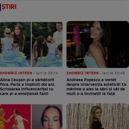
ȘTIRI
SHOWBIZ INTERN
• ieri la 23:14
SHOWBIZ INTERN
• ieri la 22:43
Alina Ceușan și-a sărbătorit
Andreea Popescu a vorbit
fiica. Perla a împlinit doi ani.
despre intervenția estetică! Ce
Scrisoarea influenceriței cu
mărime a ales la sâni și cât de
care și-a emoționat fanii
mult s-a învinețit la față