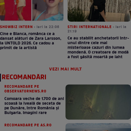
SHOWBIZ INTERN
• ieri la 22:06
STIRI INTERNATIONALE
• ieri la
21:19
Cine e Bianca, românca ce a
Ce au stabilit anchetatorii într-
dansat alături de Zara Larsson,
unul dintre cele mai
la UNTOLD 2026. Ce cadou a
misterioase cazuri din lumea
primit de la artistă
mondenă. O creatoare de modă
a fost găsită moartă pe iaht
VEZI MAI MULT
RECOMANDĂRI
RECOMANDARE PE
OBSERVATORNEWS.RO
Comoara veche de 1.700 de ani
scoasă la iveală de seceta de
pe Dunăre, între România şi
Bulgaria. Imagini rare
RECOMANDARE PE AS.RO