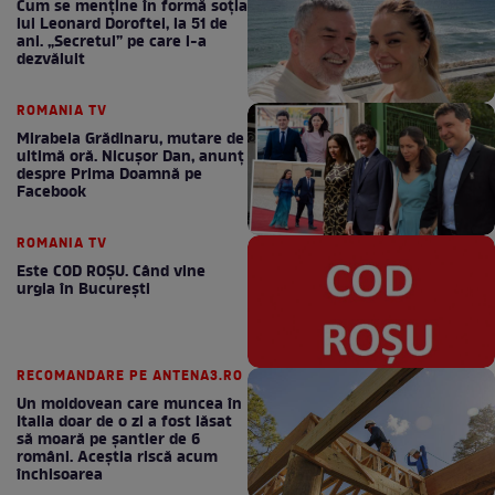
Cum se menţine în formă soţia
lui Leonard Doroftei, la 51 de
ani. „Secretul” pe care l-a
dezvăluit
ROMANIA TV
Mirabela Grădinaru, mutare de
ultimă oră. Nicuşor Dan, anunţ
despre Prima Doamnă pe
Facebook
ROMANIA TV
Este COD ROŞU. Când vine
urgia în Bucureşti
RECOMANDARE PE ANTENA3.RO
Un moldovean care muncea în
Italia doar de o zi a fost lăsat
să moară pe şantier de 6
români. Aceștia riscă acum
închisoarea