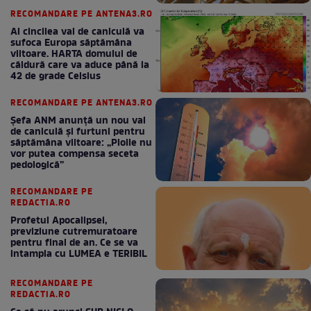
RECOMANDARE PE ANTENA3.RO
Al cincilea val de caniculă va
sufoca Europa săptămâna
viitoare. HARTA domului de
căldură care va aduce până la
42 de grade Celsius
RECOMANDARE PE ANTENA3.RO
Șefa ANM anunță un nou val
de caniculă și furtuni pentru
săptămâna viitoare: „Ploile nu
vor putea compensa seceta
pedologică”
RECOMANDARE PE
REDACTIA.RO
Profetul Apocalipsei,
previziune cutremuratoare
pentru final de an. Ce se va
intampla cu LUMEA e TERIBIL
RECOMANDARE PE
REDACTIA.RO