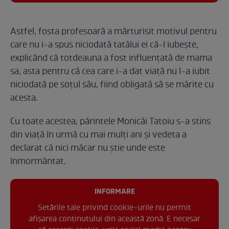
Astfel, fosta profesoară a mărturisit motivul pentru
care nu i-a spus niciodată tatălui ei că-l iubește,
explicând că totdeauna a fost influențată de mama
sa, asta pentru că cea care i-a dat viață nu l-a iubit
niciodată pe soțul său, fiind obligată să se mărite cu
acesta.
Cu toate acestea, părintele Monicăi Tatoiu s-a stins
din viață în urmă cu mai mulți ani și vedeta a
declarat că nici măcar nu știe unde este
înmormântat.
INFORMARE
Setările tale privind cookie-urile nu permit
afișarea conținutului din această zonă. E necesar