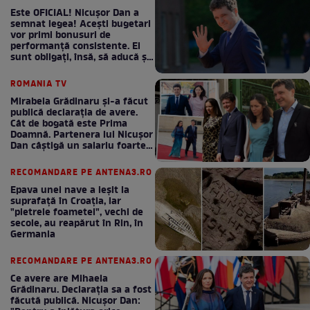
Este OFICIAL! Nicușor Dan a
semnat legea! Acești bugetari
vor primi bonusuri de
performanță consistente. Ei
sunt obligați, însă, să aducă și
bani la bugetul de stat
ROMANIA TV
Mirabela Grădinaru și-a făcut
publică declarația de avere.
Cât de bogată este Prima
Doamnă. Partenera lui Nicușor
Dan câștigă un salariu foarte
bun în fiecare lună!
RECOMANDARE PE ANTENA3.RO
Epava unei nave a ieșit la
suprafață în Croația, iar
"pietrele foametei", vechi de
secole, au reapărut în Rin, în
Germania
RECOMANDARE PE ANTENA3.RO
Ce avere are Mihaela
Grădinaru. Declarația sa a fost
făcută publică. Nicușor Dan: