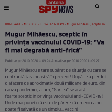
HOMEPAGE
»
MONDEN
»
SHOWBIZ INTERN
» Mugur Mihăescu, sceptic în privința vaccinului COVID-19: ”Va fi mai degrabă anti-frică”
Mugur Mihăescu, sceptic în
privința vaccinului COVID-19: ”Va
fi mai degrabă anti-frică”
Publicat pe 20.10.2020 la 09:24 Actualizat pe 20.10.2020 la 09:27
Mugur Mihăescu e tare supărat pe situația cu care se
confruntă țara noastră în prezent! După ce a pierdut
o afacere de aproximativ două milioane de euro, din
cauza pandemiei, acum, ”Garcea” se arată
foarte sceptic în privința vaccinului anti-COVID-19!
Unde mai puneți că este de părere că omenirea nu
poate fi salvată de un simplu... vaccin!