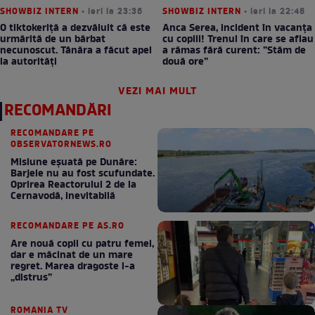
SHOWBIZ INTERN
• ieri la 23:36
SHOWBIZ INTERN
• ieri la 22:48
O tiktokeriță a dezvăluit că este
Anca Serea, incident în vacanța
urmărită de un bărbat
cu copiii! Trenul în care se aflau
necunoscut. Tânăra a făcut apel
a rămas fără curent: ”Stăm de
la autorități
două ore”
VEZI MAI MULT
RECOMANDĂRI
RECOMANDARE PE
OBSERVATORNEWS.RO
Misiune eșuată pe Dunăre:
Barjele nu au fost scufundate.
Oprirea Reactorului 2 de la
Cernavodă, inevitabilă
RECOMANDARE PE AS.RO
Are nouă copii cu patru femei,
dar e măcinat de un mare
regret. Marea dragoste l-a
„distrus”
ROMANIA TV