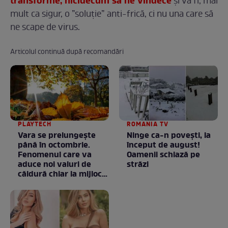
transforme, nicidecum să ne vindece
și va fi, mai
mult ca sigur, o ”soluție” anti-frică, ci nu una care să
ne scape de virus.
Articolul continuă după recomandări
PLAYTECH
ROMANIA TV
Vara se prelungeşte
Ninge ca-n povești, la
până în octombrie.
început de august!
Fenomenul care va
Oamenii schiază pe
aduce noi valuri de
străzi
căldură chiar la mijlocul
toamnei