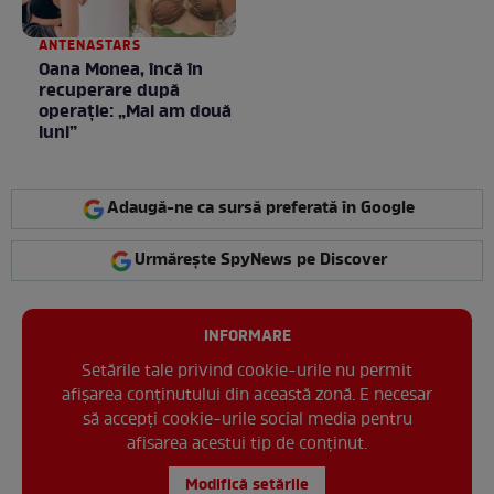
ANTENASTARS
Oana Monea, încă în
recuperare după
operație: „Mai am două
luni”
Adaugă-ne ca sursă preferată în Google
Urmărește SpyNews pe Discover
INFORMARE
Setările tale privind cookie-urile nu permit
afișarea conținutului din această zonă. E necesar
să accepți cookie-urile social media pentru
afisarea acestui tip de conținut.
Modifică setările