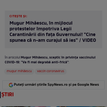
CITEȘTE ȘI:
Mugur Mihăescu, în mijlocul
protestelor împotriva Legii
Carantinării din fața Guvernului! ”Cine
spunea că n-am curajul să ies” / VIDEO
Mugur Mihăescu, sceptic în privința vaccinului
În articolul
COVID-19: ”Va fi mai degrabă anti-frică”
:
mugur mihăescu
vaccin coronavirus
Puteți urmări știrile SpyNews.ro și pe Google News
ȘTIRI