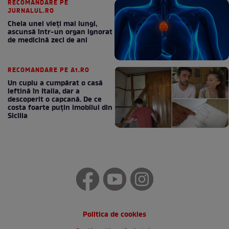
RECOMANDARE PE
JURNALUL.RO
Cheia unei vieți mai lungi,
ascunsă într-un organ ignorat
de medicină zeci de ani
RECOMANDARE PE A1.RO
Un cuplu a cumpărat o casă
ieftină în Italia, dar a
descoperit o capcană. De ce
costa foarte puțin imobilul din
Sicilia
Politica de cookies