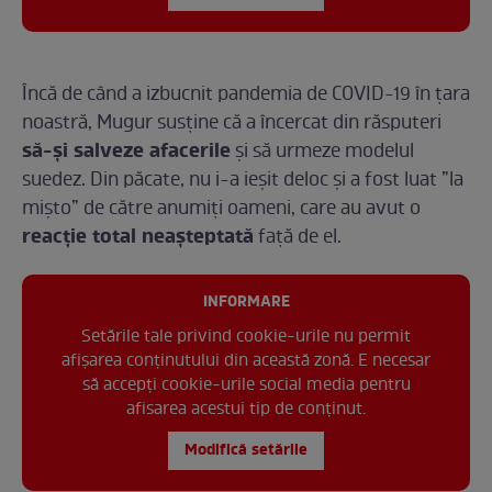
Încă de când a izbucnit pandemia de COVID-19 în țara
noastră, Mugur susține că a încercat din răsputeri
să-și salveze afacerile
și să urmeze modelul
suedez. Din păcate, nu i-a ieșit deloc și a fost luat ”la
mișto” de către anumiți oameni, care au avut o
reacție total neașteptată
față de el.
INFORMARE
Setările tale privind cookie-urile nu permit
afișarea conținutului din această zonă. E necesar
să accepți cookie-urile social media pentru
afisarea acestui tip de conținut.
Modifică setările