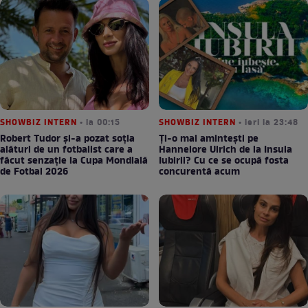
SHOWBIZ INTERN
• la 00:15
SHOWBIZ INTERN
• ieri la 23:48
Robert Tudor și-a pozat soția
Ți-o mai amintești pe
alături de un fotbalist care a
Hannelore Ulrich de la Insula
făcut senzație la Cupa Mondială
Iubirii? Cu ce se ocupă fosta
de Fotbal 2026
concurentă acum