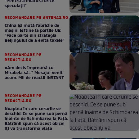
"Pentru a înlătura orice
speculații"
RECOMANDARE PE ANTENA3.RO
China își mută fabricile de
mașini ieftine la porțile UE:
"Face parte din strategia
Beijingului de a evita taxele"
RECOMANDARE PE
REDACTIA.RO
«Am decis împreună cu
Mirabela să..." Mesajul venit
acum. Mii de reactii INSTANT
RECOMANDARE PE
REDACTIA.RO
Noaptea în care cerurile se
deschid. Ce se pune sub pernă
înainte de Schimbarea la Față.
Bătrânii spun că acest obicei
îți va transforma viața